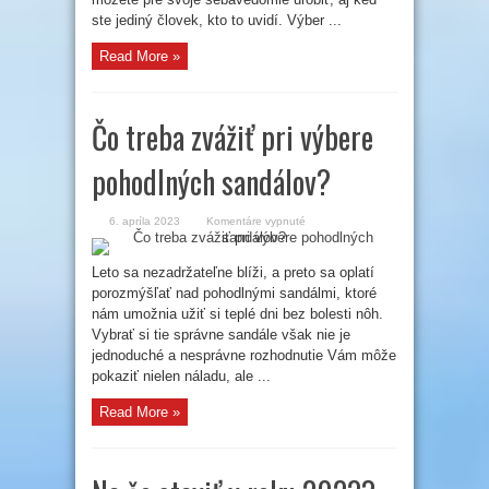
ste jediný človek, kto to uvidí. Výber ...
Read More »
Čo treba zvážiť pri výbere
pohodlných sandálov?
na
6. apríla 2023
Komentáre vypnuté
Čo
treba
zvážiť
pri
Leto sa nezadržateľne blíži, a preto sa oplatí
výbere
porozmýšľať nad pohodlnými sandálmi, ktoré
pohodlných
sandálov?
nám umožnia užiť si teplé dni bez bolesti nôh.
Vybrať si tie správne sandále však nie je
jednoduché a nesprávne rozhodnutie Vám môže
pokaziť nielen náladu, ale ...
Read More »