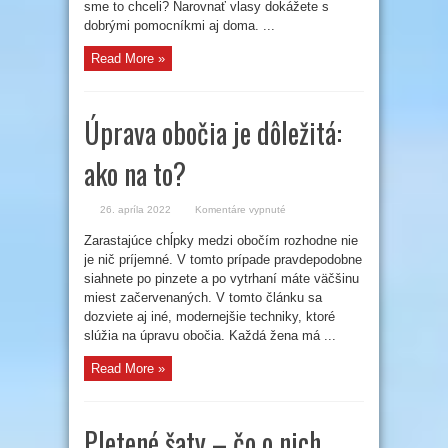
sme to chceli? Narovnať vlasy dokážete s
dobrými pomocníkmi aj doma. ...
Read More »
Úprava obočia je dôležitá:
ako na to?
na
26. apríla 2022
Komentáre vypnuté
Úprava
obočia
Zarastajúce chĺpky medzi obočím rozhodne nie
je
dôležitá:
je nič príjemné. V tomto prípade pravdepodobne
ako
na
siahnete po pinzete a po vytrhaní máte väčšinu
to?
miest začervenaných. V tomto článku sa
dozviete aj iné, modernejšie techniky, ktoré
slúžia na úpravu obočia. Každá žena má ...
Read More »
Pletené šaty – čo o nich