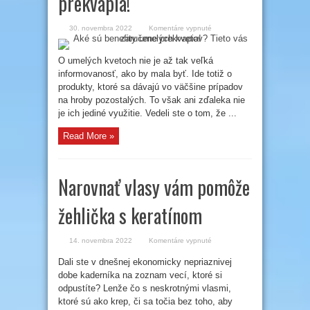
prekvapia!
na
30. novembra 2022
Komentáre vypnuté
Aké
sú
benefity
umelých
O umelých kvetoch nie je až tak veľká
kvetov?
informovanosť, ako by mala byť. Ide totiž o
Tieto
vás
produkty, ktoré sa dávajú vo väčšine prípadov
zaručene
prekvapia!
na hroby pozostalých. To však ani zďaleka nie
je ich jediné využitie. Vedeli ste o tom, že ...
Read More »
Narovnať vlasy vám pomôže
žehlička s keratínom
na
14. novembra 2022
Komentáre vypnuté
Narovnať
vlasy
Dali ste v dnešnej ekonomicky nepriaznivej
vám
pomôže
dobe kaderníka na zoznam vecí, ktoré si
žehlička
s
odpustíte? Lenže čo s neskrotnými vlasmi,
keratínom
ktoré sú ako krep, či sa točia bez toho, aby