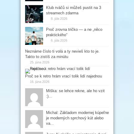
Klub rváčů si můžeš pustit na 3
streamech zdarma
8. júla 2026
Proč zrovna tričko — a ne „něco
praktického“
6. júla 2026
Neznáme číslo ti volá a ty nevieš kto to je.
Takto to zistíš za minútu
25. júna 2026
Proč se k retro hrám vrací tolik lidí najednou
16. júna 2026
Miška: se lehce rekne, ale ho vzit
:)...
Michal: Základom modernej kúpeľne
je moderných sprchový kút alebo
va...