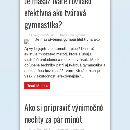
Je masáž tváre rovnako
efektívna ako tvárová
gymnastika?
na
14. augusta 2024
Komentáre vypnuté
Je
masáž
tváre
rovnako
Aj vy bojujete so starnutím pleti? Dnes už
efektívna
existuje množstvo metód, ktoré sľubujú
ako
tvárová
viditeľné omladenie a redukciu vrások. Medzi
gymnastika?
obľúbené techniky patrí aj tvárová gymnastika a
spolu s ňou tiež masáž tváre. Ktorá z nich je
však v skutočnosti efektívnejšia? ...
Read More »
Ako si pripraviť výnimočné
nechty za pár minút
na
9. októbra 2023
Komentáre vypnuté