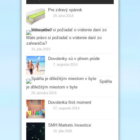
Pre zdravý spánok
29. júna 2014
Máte právo si požiadať o vrátenie daní zo
zahraničia?
16. júla 2015
Dovolenky sú v plnom prúde
7. augusta 2014
Spálňa
je dôležitým miestom v byte
28. januára 2015
Dovolenka first moment
27. augusta 2014
SMH Markets Investice
16. júla 2026