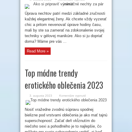
Ako
si
pripraviť
výnimočné
Úprava nechtov patrí medzi základné zručnosti
nechty
každej elegantnej ženy. Ak chcete vždy vyzerať
za
pár
chic a pritom nevenovať úprave hodiny času,
minút
mali by ste sa zamerať na zdokonalenie svojej
techniky v gélovej manikúre. Ako si ju dopriať
doma? Máme pre vás ...
Read More »
Top módne trendy
erotického oblečenia 2023
na
3. augusta 2023
Komentáre vypnuté
Top
módne
trendy
erotického
Nosiť vražedne zvodnú súpravu spodnej
oblečenia
bielizne pod vrstvami oblečenia je ako mať tajnú
2023
superschopnosť. Začať deň vkĺznutím do
niečoho sexi a pohodlného je to najlepšie, čo
môžete pre svoje sebavedomie urobiť, aj keď