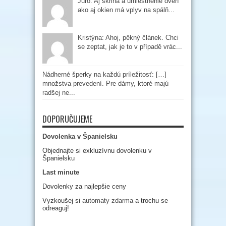
Juro: Aj skriňa a umiestnenie dverí
ako aj okien má vplyv na spálň...
Kristýna: Ahoj, pěkný článek. Chci
se zeptat, jak je to v případě vrác...
Nádherné šperky na každú príležitosť: […]
množstva prevedení. Pre dámy, ktoré majú
radšej ne...
DOPORUČUJEME
Dovolenka v Španielsku
Objednajte si exkluzívnu dovolenku v
Španielsku
Last minute
Dovolenky za najlepšie ceny
Vyzkoušej si
automaty zdarma
a trochu se
odreaguj!