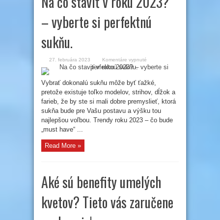
Na čo staviť v roku 2023?
– vyberte si perfektnú
sukňu.
na
27. februára 2023
Komentáre vypnuté
Na
čo
staviť
v
Vybrať dokonalú sukňu môže byť ťažké,
roku
pretože existuje toľko modelov, strihov, dĺžok a
2023?
–
farieb, že by ste si mali dobre premyslieť, ktorá
vyberte
si
sukňa bude pre Vašu postavu a výšku tou
perfektnú
sukňu.
najlepšou voľbou. Trendy roku 2023 – čo bude
„must have“ ...
Read More »
Aké sú benefity umelých
kvetov? Tieto vás zaručene