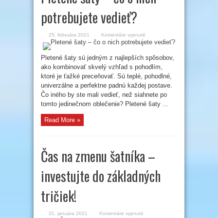
potrebujete vedieť?
na
25. februára 2021
Komentáre vypnuté
Pletené
šaty
–
čo
Pletené šaty sú jedným z najlepších spôsobov,
o
ako kombinovať skvelý vzhľad s pohodlím,
nich
potrebujete
ktoré je ťažké preceňovať. Sú teplé, pohodlné,
vedieť?
univerzálne a perfektne padnú každej postave.
Čo iného by ste mali vedieť, než siahnete po
tomto jedinečnom oblečenie? Pletené šaty ...
Read More »
Čas na zmenu šatníka –
investujte do základných
tričiek!
na
31. januára 2021
Komentáre vypnuté