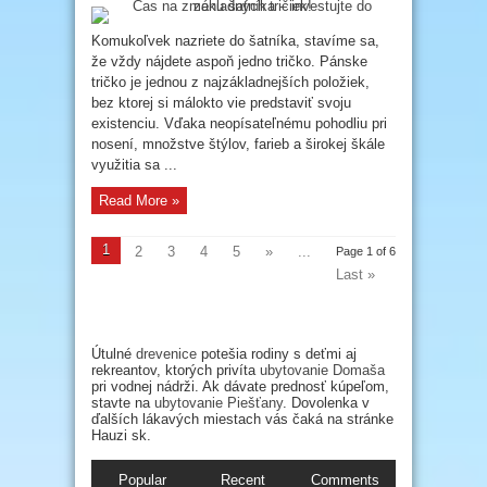
Čas
na
zmenu
šatníka
Komukoľvek nazriete do šatníka, stavíme sa,
–
že vždy nájdete aspoň jedno tričko. Pánske
investujte
do
tričko je jednou z najzákladnejších položiek,
základných
tričiek!
bez ktorej si málokto vie predstaviť svoju
existenciu. Vďaka neopísateľnému pohodliu pri
nosení, množstve štýlov, farieb a širokej škále
využitia sa ...
Read More »
1
2
3
4
5
»
...
Page 1 of 6
Last »
Útulné
drevenice
potešia rodiny s deťmi aj
rekreantov, ktorých privíta
ubytovanie Domaša
pri vodnej nádrži. Ak dávate prednosť kúpeľom,
stavte na
ubytovanie Piešťany
. Dovolenka v
ďalších lákavých miestach vás čaká na stránke
Hauzi sk.
Popular
Recent
Comments