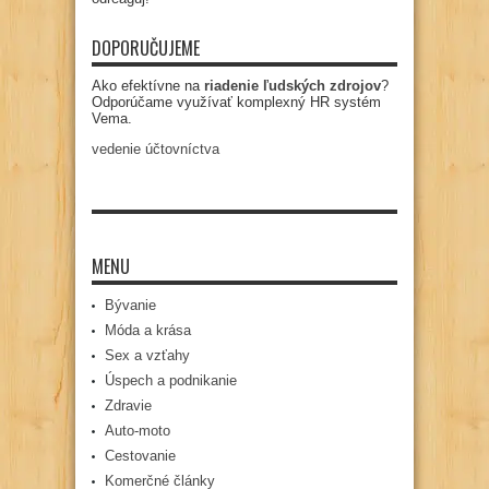
DOPORUČUJEME
Ako efektívne na
riadenie ľudských zdrojov
?
Odporúčame využívať komplexný HR systém
Vema.
vedenie účtovníctva
MENU
Bývanie
Móda a krása
Sex a vzťahy
Úspech a podnikanie
Zdravie
Auto-moto
Cestovanie
Komerčné články