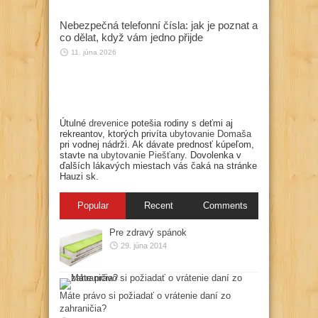
Nebezpečná telefonní čísla: jak je poznat a
co dělat, když vám jedno přijde
11. júna 2026
Útulné
drevenice
potešia rodiny s deťmi aj
rekreantov, ktorých privíta
ubytovanie Domaša
pri vodnej nádrži. Ak dávate prednosť kúpeľom,
stavte na
ubytovanie Piešťany
. Dovolenka v
ďalších lákavých miestach vás čaká na stránke
Hauzi sk.
Popular
Recent
Comments
Pre zdravý spánok
29. júna 2014
Máte právo si požiadať o vrátenie daní zo
zahraničia?