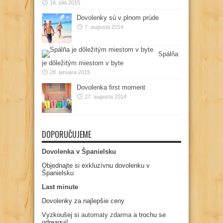
16. júla 2015
Dovolenky sú v plnom prúde
7. augusta 2014
Spálňa
je dôležitým miestom v byte
28. januára 2015
Dovolenka first moment
27. augusta 2014
DOPORUČUJEME
Dovolenka v Španielsku
Objednajte si exkluzívnu dovolenku v
Španielsku
Last minute
Dovolenky za najlepšie ceny
Vyzkoušej si
automaty zdarma
a trochu se
odreaguj!