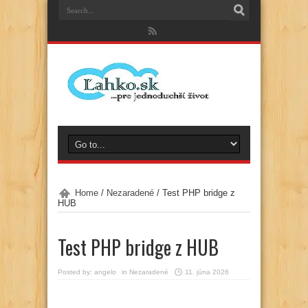
Home
/
Nezaradené
/
Test PHP bridge z
HUB
Test PHP bridge z HUB
Posted by:
angelo
in
Nezaradené
11. júna 2026