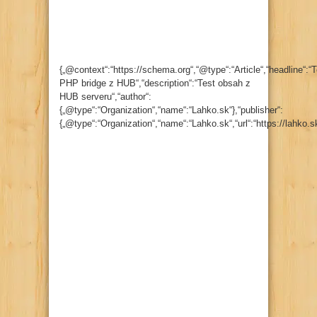
{„@context“:“https://schema.org“,“@type“:“Article“,“headline“:“T
PHP bridge z HUB“,“description“:“Test obsah z
HUB serveru“,“author“:
{„@type“:“Organization“,“name“:“Lahko.sk“},“publisher“:
{„@type“:“Organization“,“name“:“Lahko.sk“,“url“:“https://lahko.s