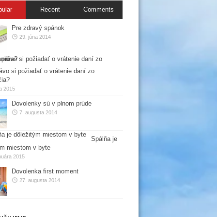
pular
Recent
Comments
Pre zdravý spánok
29. júna 2014
ávo si požiadať o vrátenie daní zo
čia?
la 2015
Dovolenky sú v plnom prúde
7. augusta 2014
Spálňa je
ým miestom v byte
nuára 2015
Dovolenka first moment
27. augusta 2014