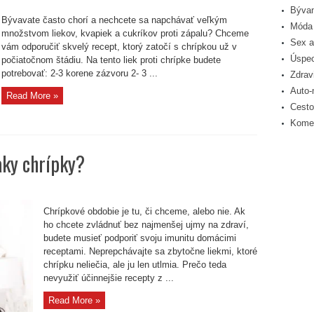
Bývan
Bývavate často chorí a nechcete sa napchávať veľkým
Móda 
množstvom liekov, kvapiek a cukríkov proti zápalu? Chceme
Sex a
vám odporučiť skvelý recept, ktorý zatočí s chrípkou už v
Úspec
počiatočnom štádiu. Na tento liek proti chrípke budete
potrebovať: 2-3 korene zázvoru 2- 3 ...
Zdrav
Auto-
Read More »
Cesto
Komer
aky chrípky?
ť
Chrípkové obdobie je tu, či chceme, alebo nie. Ak
y
ho chcete zvládnuť bez najmenšej ujmy na zdraví,
?
budete musieť podporiť svoju imunitu domácimi
receptami. Neprepchávajte sa zbytočne liekmi, ktoré
chrípku neliečia, ale ju len utlmia. Prečo teda
nevyužiť účinnejšie recepty z ...
Read More »