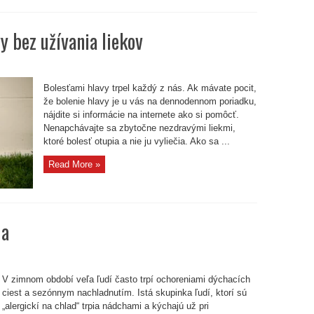
y bez užívania liekov
Bolesťami hlavy trpel každý z nás. Ak mávate pocit,
že bolenie hlavy je u vás na dennodennom poriadku,
nájdite si informácie na internete ako si pomôcť.
Nenapchávajte sa zbytočne nezdravými liekmi,
ktoré bolesť otupia a nie ju vyliečia. Ako sa ...
Read More »
ia
V zimnom období veľa ľudí často trpí ochoreniami dýchacích
nutia
ciest a sezónnym nachladnutím. Istá skupinka ľudí, ktorí sú
„alergickí na chlad“ trpia nádchami a kýchajú už pri