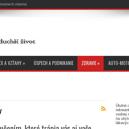
 streamech zdarma
EX A VZŤAHY
»
ÚSPECH A PODNIKANIE
ZDRAVIE
»
AUTO-MOT
Útulné
y
rekreant
vodnej 
na
ubyt
lákavýc
učením, ktoré trápia vás aj vaše