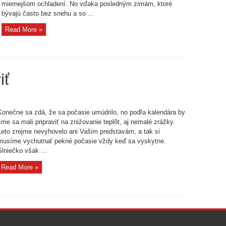
miernejšom ochladení. No vďaka posledným zimám, ktoré
bývajú často bez snehu a so ...
Read More »
iť
e
Konečne sa zdá, že sa počasie umúdrilo, no podľa kalendára by
u
ť
sme sa mali pripraviť na znižovanie teplôt, aj nemalé zrážky.
Leto zrejme nevyhovelo ani Vašim predstavám, a tak si
musíme vychutnať pekné počasie vždy keď sa vyskytne.
Slniečko však ...
Read More »