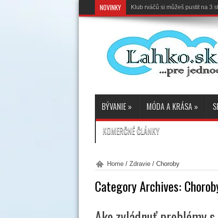
NOVINKY
Klub rváčů si můžeš pustit na 3
BÝVANIE
»
MÓDA A KRÁSA
»
S
KOMERČNÉ ČLÁNKY
Home
/
Zdravie
/
Choroby
Category Archives:
Chorob
Ako zvládnuť problémy s 