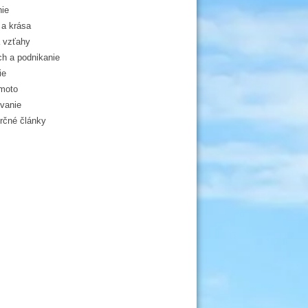
ie
a krása
 vzťahy
h a podnikanie
ie
moto
vanie
čné články