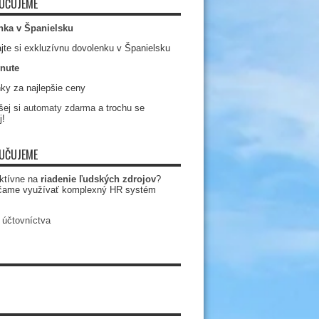
UČUJEME
nka v Španielsku
jte si exkluzívnu dovolenku v Španielsku
nute
ky za najlepšie ceny
ej si
automaty zdarma
a trochu se
j!
UČUJEME
ktívne na
riadenie ľudských zdrojov
?
čame využívať komplexný HR systém
 účtovníctva