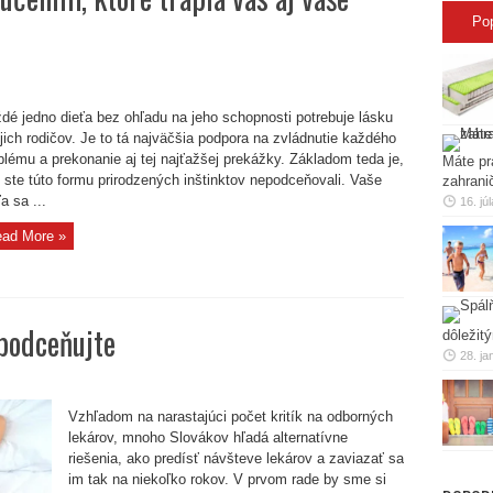
Po
ť
dé jedno dieťa bez ohľadu na jeho schopnosti potrebuje lásku
my
jich rodičov. Je to tá najväčšia podpora na zvládnutie každého
,
blému a prekonanie aj tej najťažšej prekážky. Základom teda je,
Máte pr
 ste túto formu prirodzených inštinktov nepodceňovali. Vaše
zahrani
a sa ...
16. jú
ad More »
podceňujte
dôležit
28. ja
Vzhľadom na narastajúci počet kritík na odborných
te
lekárov, mnoho Slovákov hľadá alternatívne
riešenia, ako predísť návšteve lekárov a zaviazať sa
im tak na niekoľko rokov. V prvom rade by sme si