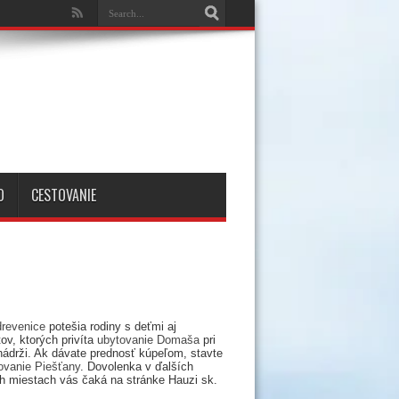
O
CESTOVANIE
drevenice
potešia rodiny s deťmi aj
ov, ktorých privíta
ubytovanie Domaša
pri
nádrži. Ak dávate prednosť kúpeľom, stavte
ovanie Piešťany
. Dovolenka v ďalších
h miestach vás čaká na stránke Hauzi sk.