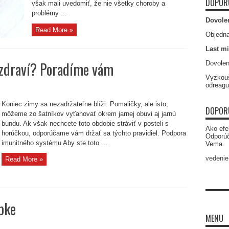
DOPOR
však mali uvedomiť, že nie všetky choroby a
problémy ...
Dovole
Read More »
Objedna
Last mi
 zdraví? Poradíme vám
Dovolen
Vyzkouš
odreagu
Koniec zimy sa nezadržateľne blíži. Pomaličky, ale isto,
DOPOR
môžeme zo šatníkov vyťahovať okrem jarnej obuvi aj jarnú
bundu. Ak však nechcete toto obdobie stráviť v posteli s
Ako efe
horúčkou, odporúčame vám držať sa týchto pravidiel. Podpora
Odporú
imunitného systému Aby ste toto ...
Vema.
vedenie
Read More »
pke
MENU