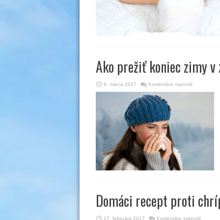
Ako prežiť koniec zimy v
na
8. marca 2017
Komentáre vypnuté
Ako
prežiť
koniec
zimy
v
zdraví?
Poradíme
vám
Domáci recept proti chrí
na
17. februára 2017
Komentáre vypnuté