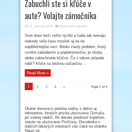
Zabuchli ste si kľúče v
aute? Volajte zámočníka
na
11. januára 2021
Komentáre vypnuté
Zabuchli
ste
Svet dnes beží veľmi rýchlo a ľudia tak nemajú
si
kľúče
niekedy veľa času myslieť aj na tie
v
aute?
najdôležitejšie veci. Medzi častý problém, ktorý
Volajte
vzniká zabúdaním a poplašenosťou, je strata,
zámočníka
alebo zabuchnutie kľúčov. Čo v takom prípade
robiť? Kľúče sú bežnou súčasťou ...
Read More »
1
2
3
4
»
Page 1 of 4
Útulné
drevenice
potešia rodiny s deťmi aj
rekreantov, ktorých privíta
ubytovanie Domaša
pri vodnej nádrži. Ak dávate prednosť kúpeľom,
stavte na
ubytovanie Piešťany
. Dovolenka v
ďalších lákavých miestach vás čaká na stránke
Hauzi sk.