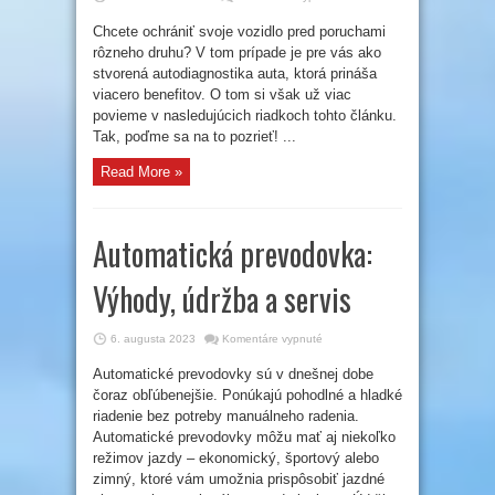
Autodiagnostika
auta
Chcete ochrániť svoje vozidlo pred poruchami
a
jej
rôzneho druhu? V tom prípade je pre vás ako
najväčšie
benefity
stvorená autodiagnostika auta, ktorá prináša
viacero benefitov. O tom si však už viac
povieme v nasledujúcich riadkoch tohto článku.
Tak, poďme sa na to pozrieť! ...
Read More »
Automatická prevodovka:
Výhody, údržba a servis
na
6. augusta 2023
Komentáre vypnuté
Automatická
prevodovka:
Automatické prevodovky sú v dnešnej dobe
Výhody,
údržba
čoraz obľúbenejšie. Ponúkajú pohodlné a hladké
a
servis
riadenie bez potreby manuálneho radenia.
Automatické prevodovky môžu mať aj niekoľko
režimov jazdy – ekonomický, športový alebo
zimný, ktoré vám umožnia prispôsobiť jazdné