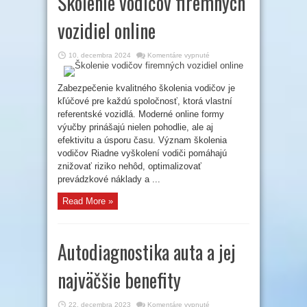
Školenie vodičov firemných
vozidiel online
na
10. decembra 2024
Komentáre vypnuté
Školenie
vodičov
firemných
vozidiel
Zabezpečenie kvalitného školenia vodičov je
online
kľúčové pre každú spoločnosť, ktorá vlastní
referentské vozidlá. Moderné online formy
výučby prinášajú nielen pohodlie, ale aj
efektivitu a úsporu času. Význam školenia
vodičov Riadne vyškolení vodiči pomáhajú
znižovať riziko nehôd, optimalizovať
prevádzkové náklady a ...
Read More »
Autodiagnostika auta a jej
najväčšie benefity
na
22. decembra 2023
Komentáre vypnuté