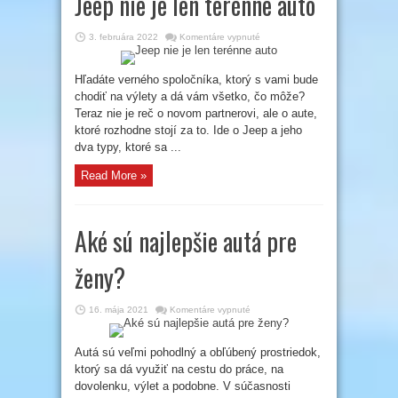
Jeep nie je len terénne auto
na
3. februára 2022
Komentáre vypnuté
Jeep
nie
je
len
Hľadáte verného spoločníka, ktorý s vami bude
terénne
chodiť na výlety a dá vám všetko, čo môže?
auto
Teraz nie je reč o novom partnerovi, ale o aute,
ktoré rozhodne stojí za to. Ide o Jeep a jeho
dva typy, ktoré sa ...
Read More »
Aké sú najlepšie autá pre
ženy?
na
16. mája 2021
Komentáre vypnuté
Aké
sú
najlepšie
autá
Autá sú veľmi pohodlný a obľúbený prostriedok,
pre
ktorý sa dá využiť na cestu do práce, na
ženy?
dovolenku, výlet a podobne. V súčasnosti