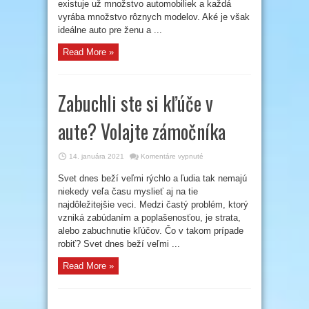
existuje už množstvo automobiliek a každá
vyrába množstvo rôznych modelov. Aké je však
ideálne auto pre ženu a ...
Read More »
Zabuchli ste si kľúče v
aute? Volajte zámočníka
na
14. januára 2021
Komentáre vypnuté
Zabuchli
ste
Svet dnes beží veľmi rýchlo a ľudia tak nemajú
si
kľúče
niekedy veľa času myslieť aj na tie
v
aute?
najdôležitejšie veci. Medzi častý problém, ktorý
Volajte
vzniká zabúdaním a poplašenosťou, je strata,
zámočníka
alebo zabuchnutie kľúčov. Čo v takom prípade
robiť? Svet dnes beží veľmi ...
Read More »