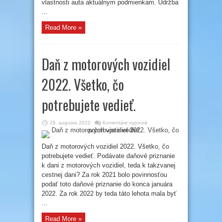
vlastnosti auta aktuálnym podmienkam. Údržba
...
Read More »
Daň z motorových vozidiel
2022. Všetko, čo
potrebujete vedieť.
na
29. augusta 2022
Komentáre vypnuté
Daň
z
motorových
vozidiel
Daň z motorových vozidiel 2022. Všetko, čo
2022.
potrebujete vedieť. Podávate daňové priznanie
Všetko,
čo
k dani z motorových vozidiel, teda k takzvanej
potrebujete
vedieť.
cestnej dani? Za rok 2021 bolo povinnosťou
podať toto daňové priznanie do konca januára
2022. Za rok 2022 by teda táto lehota mala byť
...
Read More »