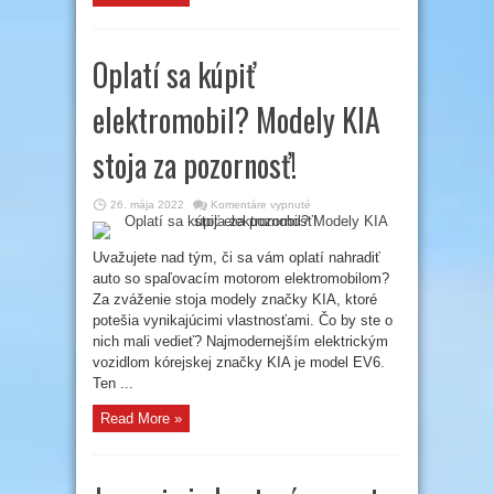
Oplatí sa kúpiť
elektromobil? Modely KIA
stoja za pozornosť!
na
26. mája 2022
Komentáre vypnuté
Oplatí
sa
kúpiť
elektromobil?
Uvažujete nad tým, či sa vám oplatí nahradiť
Modely
auto so spaľovacím motorom elektromobilom?
KIA
stoja
Za zváženie stoja modely značky KIA, ktoré
za
pozornosť!
potešia vynikajúcimi vlastnosťami. Čo by ste o
nich mali vedieť? Najmodernejším elektrickým
vozidlom kórejskej značky KIA je model EV6.
Ten ...
Read More »