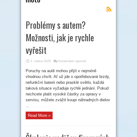
Problémy s autem?
Možnosti, jak je rychle
vyřešit
na
2. marca 2025
Komentáre vypnuté
Problémy
s
Poruchy na autě mohou přijít v nejméně
autem?
Možnosti,
vhodnou chvíli. Ať už jde o opotřebované brzdy,
jak
je
nefunkční baterii nebo prasklé světlo, každá
rychle
taková situace vyžaduje rychlé jednání. Pokud
vyřešit
nechcete platit vysoké částky za opravy v
servisu, můžete zvážit koupi náhradných dielov
...
Read More »