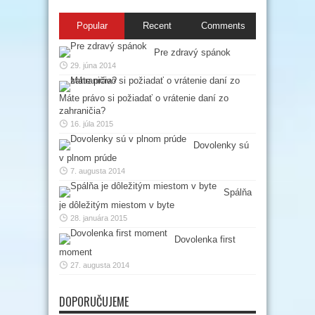
Popular
Recent
Comments
Pre zdravý spánok
29. júna 2014
Máte právo si požiadať o vrátenie daní zo
zahraničia?
16. júla 2015
Dovolenky sú
v plnom prúde
7. augusta 2014
Spálňa
je dôležitým miestom v byte
28. januára 2015
Dovolenka first
moment
27. augusta 2014
DOPORUČUJEME