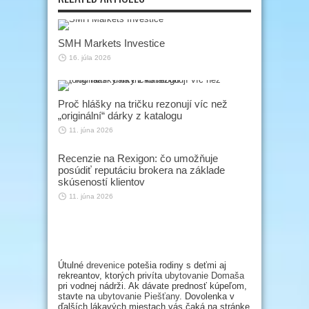
SMH Markets Investice
16. júla 2026
Proč hlášky na tričku rezonují víc než
„originální“ dárky z katalogu
11. júna 2026
Recenzie na Rexigon: čo umožňuje
posúdiť reputáciu brokera na základe
skúseností klientov
11. júna 2026
Útulné
drevenice
potešia rodiny s deťmi aj
rekreantov, ktorých privíta
ubytovanie Domaša
pri vodnej nádrži. Ak dávate prednosť kúpeľom,
stavte na
ubytovanie Piešťany
. Dovolenka v
ďalších lákavých miestach vás čaká na stránke