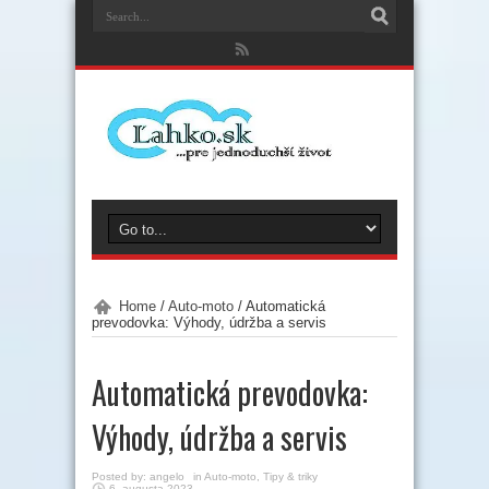
Home
/
Auto-moto
/
Automatická
prevodovka: Výhody, údržba a servis
Automatická prevodovka:
Výhody, údržba a servis
Posted by:
angelo
in
Auto-moto
,
Tipy & triky
6. augusta 2023