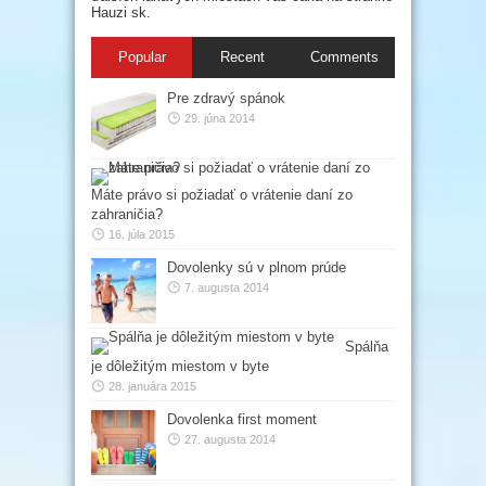
Hauzi sk.
Popular
Recent
Comments
Pre zdravý spánok
29. júna 2014
Máte právo si požiadať o vrátenie daní zo
zahraničia?
16. júla 2015
Dovolenky sú v plnom prúde
7. augusta 2014
Spálňa
je dôležitým miestom v byte
28. januára 2015
Dovolenka first moment
27. augusta 2014