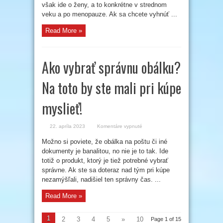
naše
však ide o ženy, a to konkrétne v strednom
odporúčania!
veku a po menopauze. Ak sa chcete vyhnúť ...
Read More »
Ako vybrať správnu obálku?
Na toto by ste mali pri kúpe
myslieť!
na
22. apríla 2023
Komentáre vypnuté
Ako
vybrať
Možno si poviete, že obálka na poštu či iné
správnu
obálku?
dokumenty je banalitou, no nie je to tak. Ide
Na
toto
totiž o produkt, ktorý je tiež potrebné vybrať
by
správne. Ak ste sa doteraz nad tým pri kúpe
ste
mali
nezamýšľali, nadišiel ten správny čas. ...
pri
kúpe
myslieť!
Read More »
1
2
3
4
5
»
10
Page 1 of 15