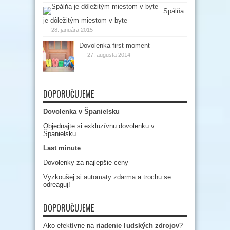
Spálňa
je dôležitým miestom v byte
28. januára 2015
Dovolenka first moment
27. augusta 2014
DOPORUČUJEME
Dovolenka v Španielsku
Objednajte si exkluzívnu dovolenku v
Španielsku
Last minute
Dovolenky za najlepšie ceny
Vyzkoušej si
automaty zdarma
a trochu se
odreaguj!
DOPORUČUJEME
Ako efektívne na
riadenie ľudských zdrojov
?