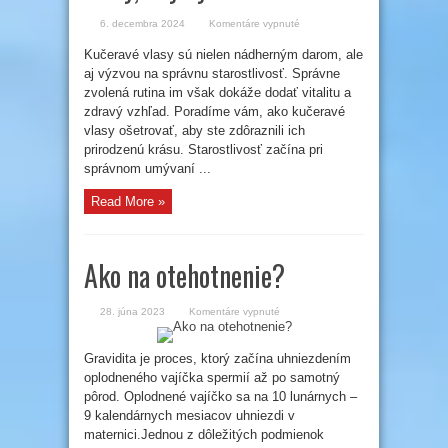
na
6. decembra 2024
Komentáre vypnuté
Ako
sa
Kučeravé vlasy sú nielen nádherným darom, ale
starať
o
aj výzvou na správnu starostlivosť. Správne
kučeravé
vlasy,
zvolená rutina im však dokáže dodať vitalitu a
aby
zdravý vzhľad. Poradíme vám, ako kučeravé
vyzerali
skvelo
vlasy ošetrovať, aby ste zdôraznili ich
prirodzenú krásu. Starostlivosť začína pri
správnom umývaní ...
Read More »
Ako na otehotnenie?
na
28. júna 2023
Komentáre vypnuté
Ako
na
otehotnenie?
Gravidita je proces, ktorý začína uhniezdením
oplodneného vajíčka spermií až po samotný
pôrod. Oplodnené vajíčko sa na 10 lunárnych –
9 kalendárnych mesiacov uhniezdi v
maternici.Jednou z dôležitých podmienok