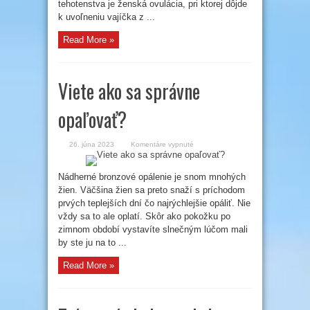
tehotenstva je ženská ovulácia, pri ktorej dôjde
k uvoľneniu vajíčka z ...
Read More »
Viete ako sa správne
opaľovať?
na
26. júna 2023
Komentáre vypnuté
Viete
ako
sa
správne
Nádherné bronzové opálenie je snom mnohých
opaľovať?
žien. Väčšina žien sa preto snaží s príchodom
prvých teplejších dní čo najrýchlejšie opáliť. Nie
vždy sa to ale oplatí. Skôr ako pokožku po
zimnom období vystavíte slnečným lúčom mali
by ste ju na to ...
Read More »