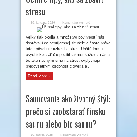
stresu
na
29. januára 2026
Komentáre vypnuté
Účinné
tipy,
ako
sa
Veľký tlak okolia a množstvo povinností nás
zbaviť
dostávajú do nepríjemnej situácie a často práve
stresu
toto spôsobuje úzkosť a stres. Určitú formu
psychickej záťaže pocítil takmer každý z nás a
to, ako náchylní sme na stres, ovplyvňuje
predovšetkým osobnosť človeka a ...
Read More »
Saunovanie ako životný štýl:
prečo si zaobstarať fínsku
saunu alebo bio saunu?
na
19. marca 2025
Komentáre vypnuté