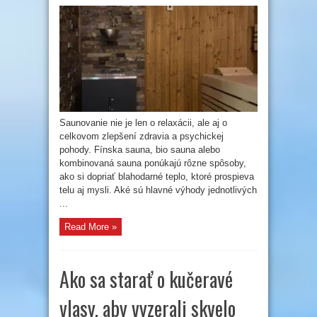
Saunovanie
ako
životný
štýl:
prečo
si
zaobstarať
fínsku
saunu
alebo
bio
saunu?
Saunovanie nie je len o relaxácii, ale aj o
celkovom zlepšení zdravia a psychickej
pohody. Fínska sauna, bio sauna alebo
kombinovaná sauna ponúkajú rôzne spôsoby,
ako si dopriať blahodarné teplo, ktoré prospieva
telu aj mysli. Aké sú hlavné výhody jednotlivých
...
Read More »
Ako sa starať o kučeravé
vlasy, aby vyzerali skvelo