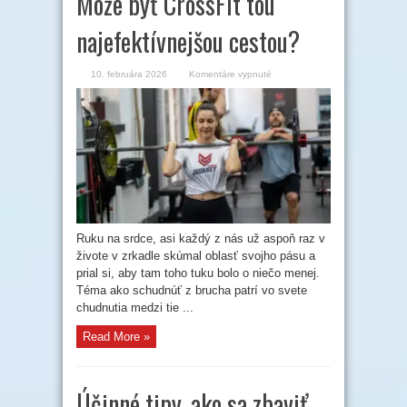
Môže byť CrossFit tou
najefektívnejšou cestou?
na
10. februára 2026
Komentáre vypnuté
Ako
schudnúť
z brucha?
Môže
byť
CrossFit
tou
najefektívnejšou
cestou?
Ruku na srdce, asi každý z nás už aspoň raz v
živote v zrkadle skúmal oblasť svojho pásu a
prial si, aby tam toho tuku bolo o niečo menej.
Téma ako schudnúť z brucha patrí vo svete
chudnutia medzi tie ...
Read More »
Účinné tipy, ako sa zbaviť