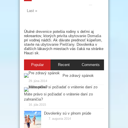
...
Last »
Útulné
drevenice
potešia rodiny s deťmi aj
rekreantov, ktorých privíta
ubytovanie Domaša
pri vodnej nádrži. Ak dávate prednosť kúpeľom,
stavte na
ubytovanie Piešťany
. Dovolenka v
ďalších lákavých miestach vás čaká na stránke
Hauzi sk.
Popular
Recent
Comments
Pre zdravý spánok
29. júna 2014
Máte právo si požiadať o vrátenie daní zo
zahraničia?
16. júla 2015
Dovolenky sú v plnom prúde
7. augusta 2014