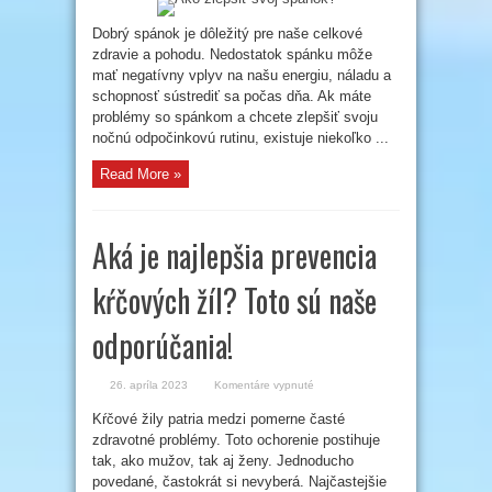
zlepšiť
svoj
spánok?
Dobrý spánok je dôležitý pre naše celkové
zdravie a pohodu. Nedostatok spánku môže
mať negatívny vplyv na našu energiu, náladu a
schopnosť sústrediť sa počas dňa. Ak máte
problémy so spánkom a chcete zlepšiť svoju
nočnú odpočinkovú rutinu, existuje niekoľko ...
Read More »
Aká je najlepšia prevencia
kŕčových žíl? Toto sú naše
odporúčania!
na
26. apríla 2023
Komentáre vypnuté
Aká
je
Kŕčové žily patria medzi pomerne časté
najlepšia
prevencia
zdravotné problémy. Toto ochorenie postihuje
kŕčových
žíl?
tak, ako mužov, tak aj ženy. Jednoducho
Toto
povedané, častokrát si nevyberá. Najčastejšie
sú