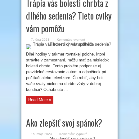
Trápia vás bolesti chrbta z
dlhého sedenia? Tieto cviky
vám pomôžu
na
7. júna 2023
Komentáre vypnuté
Trápia
vás
bolesti
chrbta
Dlhé hodiny v takmer rovnakej polohe, ktoré
z
strávite v zamestnaní, môžu mať za následok
dlhého
sedenia?
bolesti chrbta. Tento problém podporuje aj
Tieto
cviky
pravidelné cestovanie autom a odpočinok pri
vám
pomôžu
počítači alebo televízore. Čo robiť, aby boli
vaše svaly nielen na chrbte vždy v dobrej
kondícii? Ochabnuté ...
Read More »
Ako zlepšiť svoj spánok?
na
15. mája 2023
Komentáre vypnuté
Ako