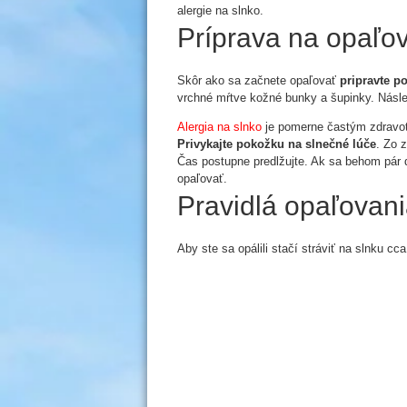
alergie na slnko.
Príprava na opaľo
Skôr ako sa začnete opaľovať
pripravte p
vrchné mŕtve kožné bunky a šupinky. Nás
Alergia na slnko
je pomerne častým zdravot
Privykajte pokožku na slnečné lúče
. Zo 
Čas postupne predlžujte. Ak sa behom pár d
opaľovať.
Pravidlá opaľovan
Aby ste sa opálili stačí stráviť na slnku cc