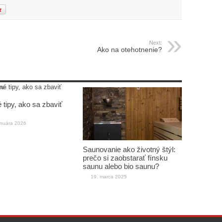
Next:
Ako na otehotnenie?
 tipy, ako sa zbaviť
anuára 2026
Saunovanie ako životný štýl:
prečo si zaobstarať fínsku
saunu alebo bio saunu?
19. marca 2025