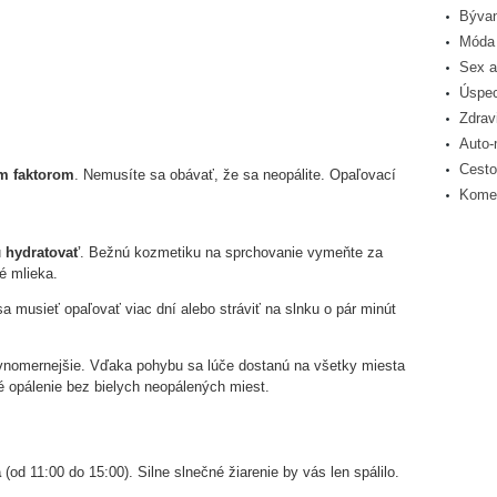
Bývan
Móda 
Sex a
Úspec
Zdrav
Auto-
Cesto
m faktorom
. Nemusíte sa obávať, že sa neopálite. Opaľovací
Komer
u
hydratovať
. Bežnú kozmetiku na sprchovanie vymeňte za
é mlieka.
a musieť opaľovať viac dní alebo stráviť na slnku o pár minút
ovnomernejšie. Vďaka pohybu sa lúče dostanú na všetky miesta
opálenie bez bielych neopálených miest.
a
(od 11:00 do 15:00). Silne slnečné žiarenie by vás len spálilo.