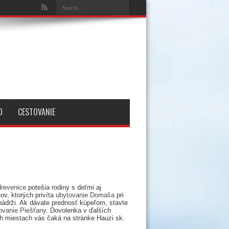
O
CESTOVANIE
drevenice
potešia rodiny s deťmi aj
ov, ktorých privíta
ubytovanie Domaša
pri
nádrži. Ak dávate prednosť kúpeľom, stavte
ovanie Piešťany
. Dovolenka v ďalších
h miestach vás čaká na stránke Hauzi sk.