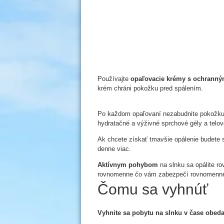
Používajte
opaľovacie krémy s ochranný
krém chráni pokožku pred spálením.
Po každom opaľovaní nezabudnite pokožk
hydratačné a výživné sprchové gély a telov
Ak chcete získať tmavšie opálenie budete s
denne viac.
Aktívnym pohybom
na slnku sa opálite r
rovnomenne čo vám zabezpečí rovnomenné 
Čomu sa vyhnúť
Vyhnite sa pobytu na slnku v čase obed