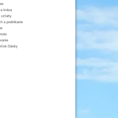
ie
a krása
 vzťahy
h a podnikanie
ie
moto
vanie
čné články