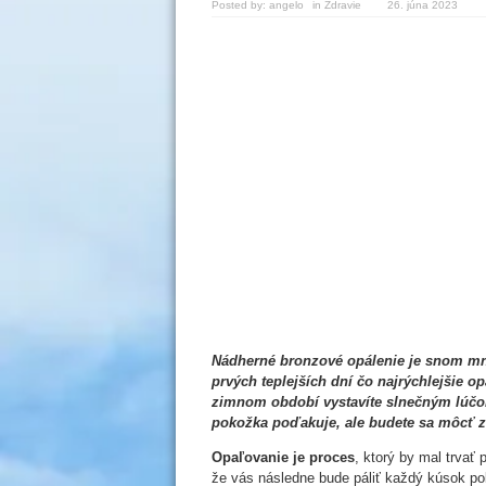
Posted by:
angelo
in
Zdravie
26. júna 2023
Nádherné bronzové opálenie je snom mno
prvých teplejších dní čo najrýchlejšie op
zimnom období vystavíte slnečným lúčom 
pokožka poďakuje, ale budete sa môcť z 
Opaľovanie je proces
, ktorý by mal trvať 
že vás následne bude páliť každý kúsok pok