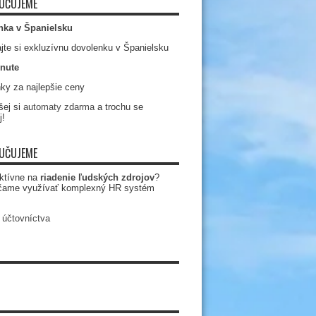
UČUJEME
nka v Španielsku
jte si exkluzívnu dovolenku v Španielsku
nute
ky za najlepšie ceny
ej si
automaty zdarma
a trochu se
j!
UČUJEME
ktívne na
riadenie ľudských zdrojov
?
čame využívať komplexný HR systém
 účtovníctva