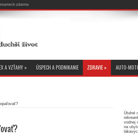
 streamech zdarma
EX A VZŤAHY
»
ÚSPECH A PODNIKANIE
ZDRAVIE
»
AUTO-MOT
 opaľovať?
Útulné
rekreant
vodnej 
ľovať?
na
ubyt
lákavýc