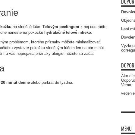
DOPOR
vanie
Dovole
Objedna
okožku
na slnečné lúče.
Telovým peelingom
z nej odstráňte
Last mi
ledne naneste na pokožku
hydratačné telové mlieko
.
Dovolen
ným problémom, ktorého príznaky môžete minimalizovať.
Vyzkouš
začiatku vystavte pokožku slnečným lúčom len na pár minút.
odreagu
ní u vás neprejavia príznaky alergie môžete sa začať
DOPOR
ia
Ako efe
Odporú
a
20 minút denne
alebo párkrát do týždňa.
Vema.
vedenie
MENU