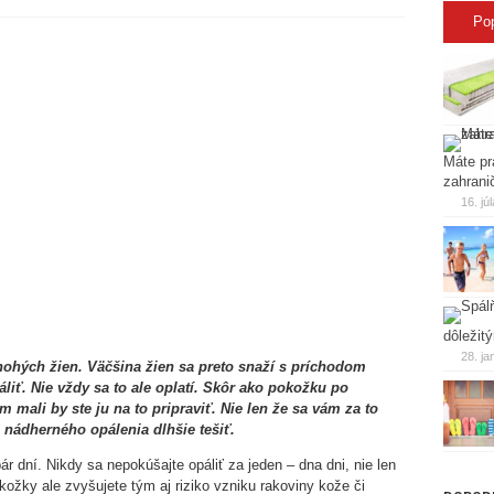
Po
Máte pr
zahrani
16. jú
dôležit
28. ja
hých žien. Väčšina žien sa preto snaží s príchodom
áliť. Nie vždy sa to ale oplatí. Skôr ako pokožku po
mali by ste ju na to pripraviť. Nie len že sa vám za to
nádherného opálenia dlhšie tešiť.
pár dní. Nikdy sa nepokúšajte opáliť za jeden – dna dni, nie len
ožky ale zvyšujete tým aj riziko vzniku rakoviny kože či