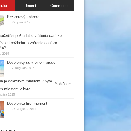
pular
Recent
Comments
Pre zdravý spánok
29. júna 2014
ávo si požiadať o vrátenie daní zo
čia?
la 2015
Dovolenky sú v plnom prúde
7. augusta 2014
Spálňa je
ým miestom v byte
nuára 2015
Dovolenka first moment
27. augusta 2014