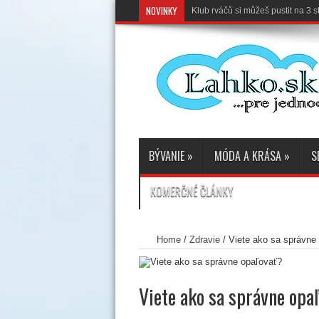
NOVINKY
Klub rváčů si můžeš pustit na 3
BÝVANIE
»
MÓDA A KRÁSA
»
S
KOMERČNÉ ČLÁNKY
Home
/
Zdravie
/
Viete ako sa správne
Viete ako sa správne opa