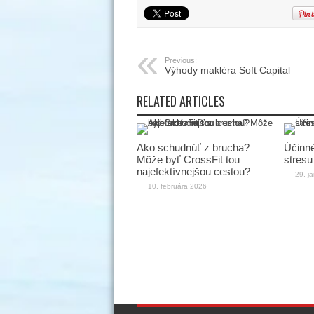
Previous:
Výhody makléra Soft Capital
RELATED ARTICLES
Ako schudnúť z brucha?
Účinné
Môže byť CrossFit tou
stresu
najefektívnejšou cestou?
29. j
10. februára 2026