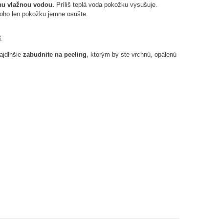
hu vlažnou vodou.
Príliš teplá voda pokožku vysušuje.
toho len pokožku jemne osušte.
í
.
ajdlhšie
zabudnite na peeling
, ktorým by ste vrchnú, opálenú