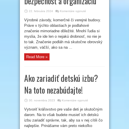
bezpečnosť a organizáciu
na
22. februára 2024
Komentáre vypnuté
Podlahové
značenie
Výrobné závody, komerčné či verejné budovy.
je
dôležité:
Práve v týchto oblastiach je podlahové
zlepšuje
bezpečnosť
značenie mimoriadne dôležité. Mnohí ľudia si
a
myslia, že ide len o nejakú drobnosť, no nie je
organizáciu
to tak. Značenie podláh má skutočne obrovský
význam, väčší, ako sa na ...
Read More »
Ako zariadiť detskú izbu?
Na toto nezabúdajte!
na
30. novembra 2023
Komentáre vypnuté
Ako
zariadiť
Vytvoriť kráľovstvo pre vaše deti je skutočným
detskú
izbu?
darom. Na to však budete musieť ich detskú
Na
toto
izbu zariadiť správne, tak, aby sa v nej cítili čo
nezabúdajte!
najlepšie. Prinášame vám preto niekoľko