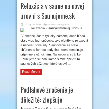
Relaxácia v saune na novej
úrovni s Saunujeme.sk
na
19. apríla 2024
Komentáre vypnuté
Relaxácia
v
saune
na
V dnešnej často fyzicky náročnej dobe hľadá
novej
stále viac ľudí spôsoby, ako efektívne relaxovať
úrovni
s
a naberať nové sily. Saunovanie sa stalo
Saunujeme.sk
obľúbenou formou oddychu, ktorá kombinuje
príjemné s užitočným. Na webovej stránke
Saunujeme.sk ponúkame široké spektrum
saunových zážitkov, ktoré osloví ...
Read More »
Podlahové značenie je
dôležité: zlepšuje