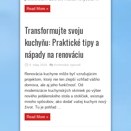
Read More »
Transformujte svoju
kuchyňu: Praktické tipy a
nápady na renováciu
na
9. mája 2024
Komentáre vypnuté
Transformujte
svoju
Renovácia kuchyne môže byť vzrušujúcim
kuchyňu:
Praktické
projektom, ktorý nie len zlepší vzhľad vášho
tipy
a
domova, ale aj jeho funkčnosť. Od
nápady
modernizácie kuchynských skriniek po výber
na
renováciu
nového jedálenského stola a stoličiek, existuje
mnoho spôsobov, ako dodať vašej kuchyni nový
život. Tu je pohľad ...
Read More »