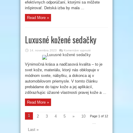
efektívnych odporúčaní, ktorými sa môžete
inšpirovať. Detská izba by mala ...
Read More »
Luxusné kožené sedačky
na
14. novembra 2023
Komentáre vypnuté
Luxusné
kožené
sedačky
Výnimočná krása a nadčasová kvalita – to je
svet kože, materiálu, ktorý nás obklopuje v
módnom svete, nábytku, a dokonca aj v
automobilovom priemysle. V tomto článku
prebádame do tajov kože a jej aplikácií,
zdôrazňujúc úžasné vlastnosti pravej kože a ...
Read More »
1
2
3
4
5
»
10
Page 1 of 12
...
Last »