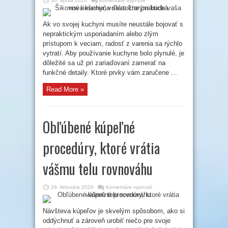
30. apríla 2026
Komentáre vypnuté
Šikovné
riešenia,
vďaka
ktorým
Ak vo svojej kuchyni musíte neustále bojovať s
bude
nepraktickým usporiadaním alebo zlým
vaša
nová
prístupom k veciam, radosť z varenia sa rýchlo
kuchyňa
skutočne
vytratí. Aby používanie kuchyne bolo plynulé, je
praktická
dôležité sa už pri zariaďovaní zamerať na
funkčné detaily. Ktoré prvky vám zaručene ...
Read More »
Obľúbené kúpeľné
procedúry, ktoré vrátia
vášmu telu rovnováhu
na
26. februára 2026
Komentáre vypnuté
Obľúbené
kúpeľné
procedúry,
ktoré
Návšteva kúpeľov je skvelým spôsobom, ako si
vrátia
oddýchnuť a zároveň urobiť niečo pre svoje
vášmu
telu