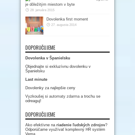
je dôležitým miestom v byte
28. januára 2015
Dovolenka first moment
27. augusta 2014
DOPORUČUJEME
Dovolenka v Španielsku
Objednajte si exkluzívnu dovolenku v
Španielsku
Last minute
Dovolenky za najlepšie ceny
Vyzkoušej si
automaty zdarma
a trochu se
odreaguj!
DOPORUČUJEME
Ako efektívne na
riadenie ľudských zdrojov
?
Odporúčame využívať komplexný HR systém
Vema.