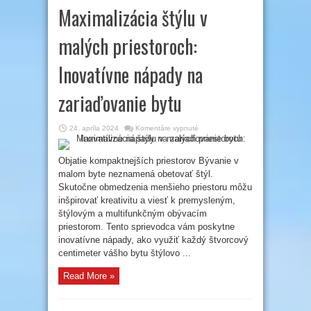
Maximalizácia štýlu v
malých priestoroch:
Inovatívne nápady na
zariaďovanie bytu
na
24. apríla 2024
Komentáre vypnuté
Maximalizácia
štýlu
v
malých
Objatie kompaktnejších priestorov Bývanie v
priestoroch:
malom byte neznamená obetovať štýl.
Inovatívne
nápady
Skutočne obmedzenia menšieho priestoru môžu
na
zariaďovanie
inšpirovať kreativitu a viesť k premysleným,
bytu
štýlovým a multifunkčným obývacím
priestorom. Tento sprievodca vám poskytne
inovatívne nápady, ako využiť každý štvorcový
centimeter vášho bytu štýlovo ...
Read More »