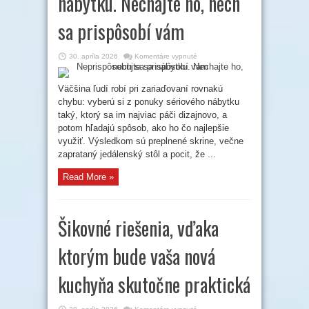
nábytku. Nechajte ho, nech
sa prispôsobí vám
na
30. apríla 2026
Komentáre vypnuté
Neprispôsobujte
sa
nábytku.
Nechajte
Väčšina ľudí robí pri zariaďovaní rovnakú
ho,
chybu: vyberú si z ponuky sériového nábytku
nech
sa
taký, ktorý sa im najviac páči dizajnovo, a
prispôsobí
vám
potom hľadajú spôsob, ako ho čo najlepšie
využiť. Výsledkom sú preplnené skrine, večne
zaprataný jedálenský stôl a pocit, že ...
Read More »
Šikovné riešenia, vďaka
ktorým bude vaša nová
kuchyňa skutočne praktická
na