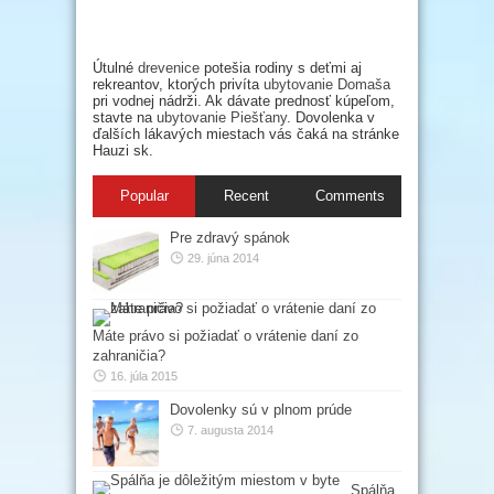
Útulné
drevenice
potešia rodiny s deťmi aj
rekreantov, ktorých privíta
ubytovanie Domaša
pri vodnej nádrži. Ak dávate prednosť kúpeľom,
stavte na
ubytovanie Piešťany
. Dovolenka v
ďalších lákavých miestach vás čaká na stránke
Hauzi sk.
Popular
Recent
Comments
Pre zdravý spánok
29. júna 2014
Máte právo si požiadať o vrátenie daní zo
zahraničia?
16. júla 2015
Dovolenky sú v plnom prúde
7. augusta 2014
Spálňa