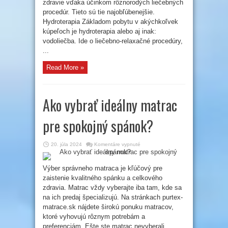
zdravie vďaka účinkom rôznorodých liečebných
rovnováhu
procedúr. Tieto sú tie najobľúbenejšie.
Hydroterapia Základom pobytu v akýchkoľvek
kúpeľoch je hydroterapia alebo aj inak:
vodoliečba. Ide o liečebno-relaxačné procedúry,
...
Read More »
Ako vybrať ideálny matrac
pre spokojný spánok?
na
20. júla 2024
Komentáre vypnuté
Ako
vybrať
ideálny
matrac
Výber správneho matraca je kľúčový pre
pre
zaistenie kvalitného spánku a celkového
spokojný
spánok?
zdravia. Matrac vždy vyberajte iba tam, kde sa
na ich predaj špecializujú. Na stránkach purtex-
matrace.sk nájdete širokú ponuku matracov,
ktoré vyhovujú rôznym potrebám a
preferenciám. Ešte ste matrac nevyberali ...