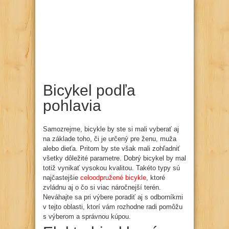
Bicykel podľa
pohlavia
Samozrejme, bicykle by ste si mali vyberať aj
na základe toho, či je určený pre ženu, muža
alebo dieťa. Pritom by ste však mali zohľadniť
všetky dôležité parametre. Dobrý bicykel by mal
totiž vynikať vysokou kvalitou. Takéto typy sú
najčastejšie
celoodpružené bicykle
, ktoré
zvládnu aj o čo si viac náročnejší terén.
Neváhajte sa pri výbere poradiť aj s odborníkmi
v tejto oblasti, ktorí vám rozhodne radi pomôžu
s výberom a správnou kúpou.