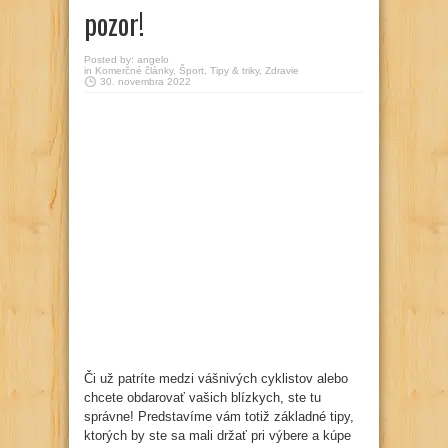
pozor!
Posted by:
angelo
in
Komerčné články
,
Šport
,
Tipy & triky
,
Zdravie
30. novembra 2022
Či už patríte medzi vášnivých cyklistov alebo
chcete obdarovať vašich blízkych, ste tu
správne! Predstavíme vám totiž základné tipy,
ktorých by ste sa mali držať pri výbere a kúpe