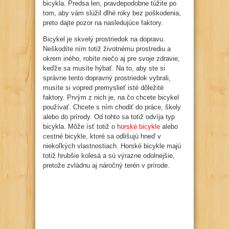
bicykla. Predsa len, pravdepodobne túžite po
tom, aby vám slúžil dlhé roky bez poškodenia,
preto dajte pozor na nasledujúce faktory.
Bicykel je skvelý prostriedok na dopravu.
Neškodíte ním totiž životnému prostrediu a
okrem iného, robíte niečo aj pre svoje zdravie,
keďže sa musíte hýbať. Na to, aby ste si
správne tento dopravný prostriedok vybrali,
musíte si vopred premyslieť isté dôležité
faktory. Prvým z nich je, na čo chcete bicykel
používať. Chcete s ním chodiť do práce, školy
alebo do prírody. Od tohto sa totiž odvíja typ
bicykla. Môže ísť totiž o
horské bicykle
alebo
cestné bicykle, ktoré sa odlišujú hneď v
niekoľkých vlastnostiach. Horské bicykle majú
totiž hrubšie kolesá a sú výrazne odolnejšie,
pretože zvládnu aj náročný terén v prírode.