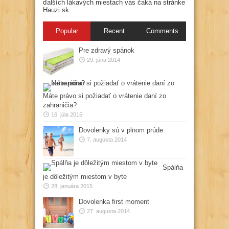
ďalších lákavých miestach vás čaká na stránke
Hauzi sk.
Popular
Recent
Comments
Pre zdravý spánok
29. júna 2014
Máte právo si požiadať o vrátenie daní zo
zahraničia?
16. júla 2015
Dovolenky sú v plnom prúde
7. augusta 2014
Spálňa
je dôležitým miestom v byte
28. januára 2015
Dovolenka first moment
27. augusta 2014