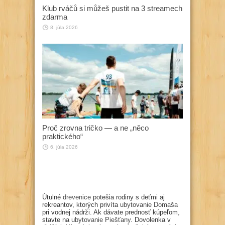
Klub rváčů si můžeš pustit na 3 streamech
zdarma
8. júla 2026
Proč zrovna tričko — a ne „něco
praktického“
6. júla 2026
Útulné
drevenice
potešia rodiny s deťmi aj
rekreantov, ktorých privíta
ubytovanie Domaša
pri vodnej nádrži. Ak dávate prednosť kúpeľom,
stavte na
ubytovanie Piešťany
. Dovolenka v