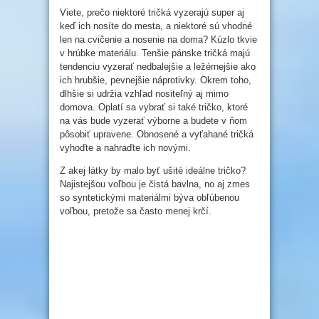
Viete, prečo niektoré tričká vyzerajú super aj
keď ich nosíte do mesta, a niektoré sú vhodné
len na cvičenie a nosenie na doma? Kúzlo tkvie
v hrúbke materiálu. Tenšie pánske tričká majú
tendenciu vyzerať nedbalejšie a ležérnejšie ako
ich hrubšie, pevnejšie náprotivky. Okrem toho,
dlhšie si udržia vzhľad nositeľný aj mimo
domova. Oplatí sa vybrať si také tričko, ktoré
na vás bude vyzerať výborne a budete v ňom
pôsobiť upravene. Obnosené a vyťahané tričká
vyhoďte a nahraďte ich novými.
Z akej látky by malo byť ušité ideálne tričko?
Najistejšou voľbou je čistá bavlna, no aj zmes
so syntetickými materiálmi býva obľúbenou
voľbou, pretože sa často menej krčí.