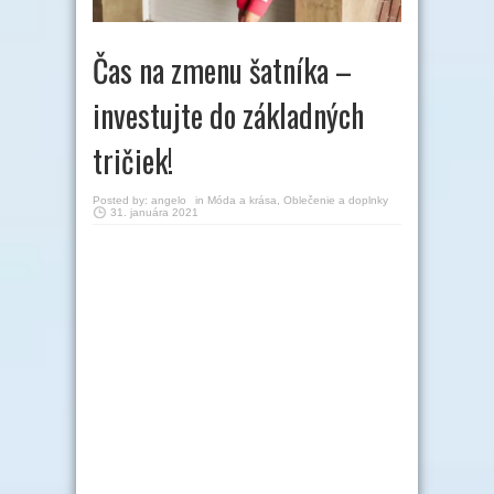
Čas na zmenu šatníka –
investujte do základných
tričiek!
Posted by:
angelo
in
Móda a krása
,
Oblečenie a doplnky
31. januára 2021