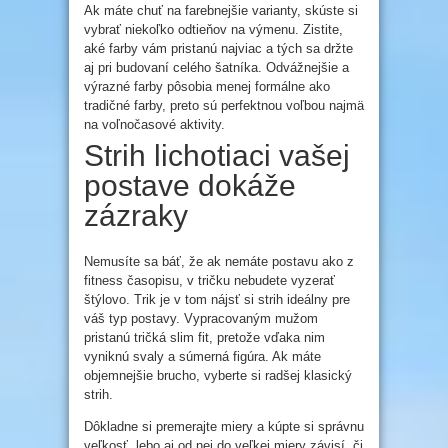
Ak máte chuť na farebnejšie varianty, skúste si
vybrať niekoľko odtieňov na výmenu. Zistite,
aké farby vám pristanú najviac a tých sa držte
aj pri budovaní celého šatníka. Odvážnejšie a
výrazné farby pôsobia menej formálne ako
tradičné farby, preto sú perfektnou voľbou najmä
na voľnočasové aktivity.
Strih lichotiaci vašej
postave dokáže
zázraky
Nemusíte sa báť, že ak nemáte postavu ako z
fitness časopisu, v tričku nebudete vyzerať
štýlovo. Trik je v tom nájsť si strih ideálny pre
váš typ postavy. Vypracovaným mužom
pristanú tričká slim fit, pretože vďaka nim
vyniknú svaly a súmerná figúra. Ak máte
objemnejšie brucho, vyberte si radšej klasický
strih.
Dôkladne si premerajte miery a kúpte si správnu
veľkosť, lebo aj od nej do veľkej miery závisí, či