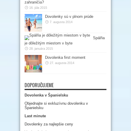
zahraničia?
16. júla 2015
Dovolenky sú v plnom prúde
7. augusta 2014
Spálňa
je dôležitým miestom v byte
28. januára 2015
Dovolenka first moment
27. augusta 2014
DOPORUČUJEME
Dovolenka v Španielsku
Objednajte si exkluzívnu dovolenku v
Španielsku
Last minute
Dovolenky za najlepšie ceny