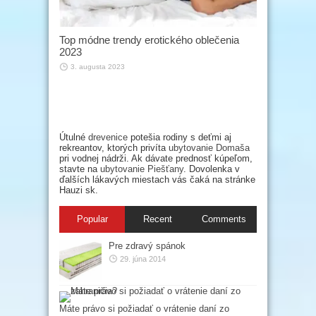
Top módne trendy erotického oblečenia
2023
3. augusta 2023
Útulné
drevenice
potešia rodiny s deťmi aj
rekreantov, ktorých privíta
ubytovanie Domaša
pri vodnej nádrži. Ak dávate prednosť kúpeľom,
stavte na
ubytovanie Piešťany
. Dovolenka v
ďalších lákavých miestach vás čaká na stránke
Hauzi sk.
Popular
Recent
Comments
Pre zdravý spánok
29. júna 2014
Máte právo si požiadať o vrátenie daní zo