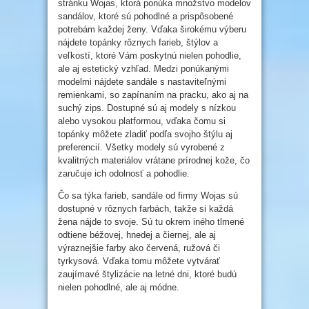
stránku Wojas, ktorá ponúka množstvo modelov
sandálov, ktoré sú pohodlné a prispôsobené
potrebám každej ženy. Vďaka širokému výberu
nájdete topánky rôznych farieb, štýlov a
veľkostí, ktoré Vám poskytnú nielen pohodlie,
ale aj estetický vzhľad. Medzi ponúkanými
modelmi nájdete sandále s nastaviteľnými
remienkami, so zapínaním na pracku, ako aj na
suchý zips. Dostupné sú aj modely s nízkou
alebo vysokou platformou, vďaka čomu si
topánky môžete zladiť podľa svojho štýlu aj
preferencií. Všetky modely sú vyrobené z
kvalitných materiálov vrátane prírodnej kože, čo
zaručuje ich odolnosť a pohodlie.
Čo sa týka farieb, sandále od firmy Wojas sú
dostupné v rôznych farbách, takže si každá
žena nájde to svoje. Sú tu okrem iného tlmené
odtiene béžovej, hnedej a čiernej, ale aj
výraznejšie farby ako červená, ružová či
tyrkysová. Vďaka tomu môžete vytvárať
zaujímavé štylizácie na letné dni, ktoré budú
nielen pohodlné, ale aj módne.