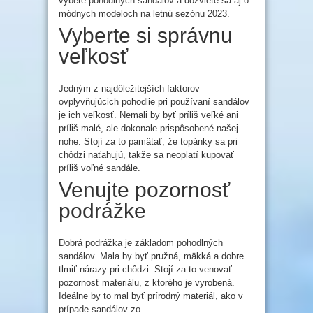
výbere pohodlných sandálov a dozviete sa aj o
módnych modeloch na letnú sezónu 2023.
Vyberte si správnu
veľkosť
Jedným z najdôležitejších faktorov
ovplyvňujúcich pohodlie pri používaní sandálov
je ich veľkosť. Nemali by byť príliš veľké ani
príliš malé, ale dokonale prispôsobené našej
nohe. Stojí za to pamätať, že topánky sa pri
chôdzi naťahujú, takže sa neoplatí kupovať
príliš voľné sandále.
Venujte pozornosť
podrážke
Dobrá podrážka je základom pohodlných
sandálov. Mala by byť pružná, mäkká a dobre
tlmiť nárazy pri chôdzi. Stojí za to venovať
pozornosť materiálu, z ktorého je vyrobená.
Ideálne by to mal byť prírodný materiál, ako v
prípade sandálov zo