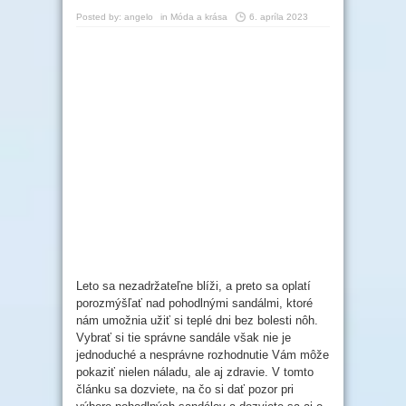
Posted by:
angelo
in
Móda a krása
6. apríla 2023
Leto sa nezadržateľne blíži, a preto sa oplatí
porozmýšľať nad pohodlnými sandálmi, ktoré
nám umožnia užiť si teplé dni bez bolesti nôh.
Vybrať si tie správne sandále však nie je
jednoduché a nesprávne rozhodnutie Vám môže
pokaziť nielen náladu, ale aj zdravie. V tomto
článku sa dozviete, na čo si dať pozor pri