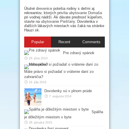
Útulné
drevenice
potešia rodiny s deťmi aj
rekreantov, ktorých privíta
ubytovanie Domaša
pri vodnej nádrži. Ak dávate prednosť kúpeľom,
stavte na
ubytovanie Piešťany
. Dovolenka v
ďalších lákavých miestach vás čaká na stránke
Hauzi sk.
Popular
Recent
Comments
Pre zdravý spánok
29. júna 2014
Máte právo si požiadať o vrátenie daní zo
zahraničia?
16. júla 2015
Dovolenky sú v plnom prúde
7. augusta 2014
Spálňa
je dôležitým miestom v byte
28. januára 2015