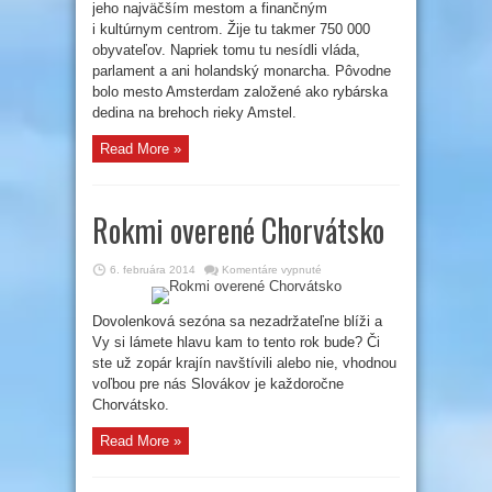
jeho najväčším mestom a finančným
i kultúrnym centrom. Žije tu takmer 750 000
obyvateľov. Napriek tomu tu nesídli vláda,
parlament a ani holandský monarcha. Pôvodne
bolo mesto Amsterdam založené ako rybárska
dedina na brehoch rieky Amstel.
Read More »
Rokmi overené Chorvátsko
na
6. februára 2014
Komentáre vypnuté
Rokmi
overené
Chorvátsko
Dovolenková sezóna sa nezadržateľne blíži a
Vy si lámete hlavu kam to tento rok bude? Či
ste už zopár krajín navštívili alebo nie, vhodnou
voľbou pre nás Slovákov je každoročne
Chorvátsko.
Read More »