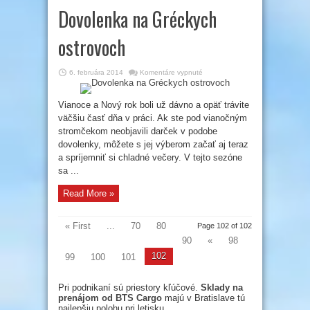
Dovolenka na Gréckych
ostrovoch
na
6. februára 2014
Komentáre vypnuté
Dovolenka
na
Gréckych
ostrovoch
Vianoce a Nový rok boli už dávno a opäť trávite
väčšiu časť dňa v práci. Ak ste pod vianočným
stromčekom neobjavili darček v podobe
dovolenky, môžete s jej výberom začať aj teraz
a spríjemniť si chladné večery. V tejto sezóne
sa ...
Read More »
« First
...
70
80
Page 102 of 102
90
«
98
102
99
100
101
Pri podnikaní sú priestory kľúčové.
Sklady na
prenájom od BTS Cargo
majú v Bratislave tú
najlepšiu polohu pri letisku.