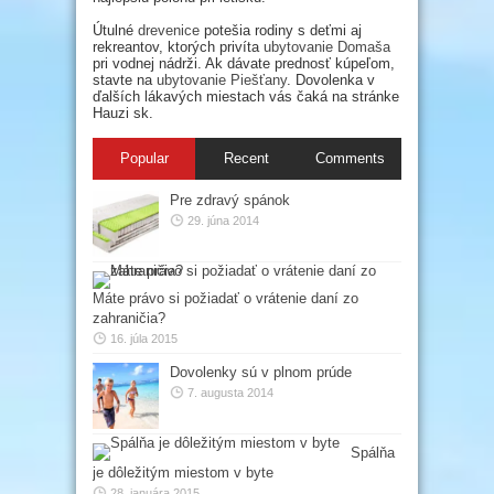
Útulné
drevenice
potešia rodiny s deťmi aj
rekreantov, ktorých privíta
ubytovanie Domaša
pri vodnej nádrži. Ak dávate prednosť kúpeľom,
stavte na
ubytovanie Piešťany
. Dovolenka v
ďalších lákavých miestach vás čaká na stránke
Hauzi sk.
Popular
Recent
Comments
Pre zdravý spánok
29. júna 2014
Máte právo si požiadať o vrátenie daní zo
zahraničia?
16. júla 2015
Dovolenky sú v plnom prúde
7. augusta 2014
Spálňa
je dôležitým miestom v byte
28. januára 2015