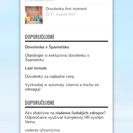
Dovolenka first moment
27. augusta 2014
DOPORUČUJEME
Dovolenka v Španielsku
Objednajte si exkluzívnu dovolenku v
Španielsku
Last minute
Dovolenky za najlepšie ceny
Vyzkoušej si
automaty zdarma
a trochu se
odreaguj!
DOPORUČUJEME
Ako efektívne na
riadenie ľudských zdrojov
?
Odporúčame využívať komplexný HR systém
Vema.
vedenie účtovníctva