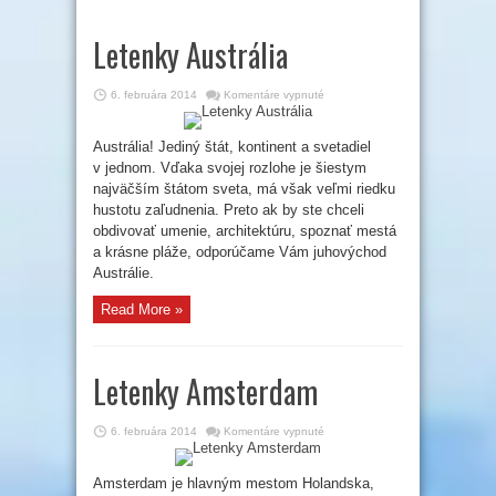
Letenky Austrália
na
6. februára 2014
Komentáre vypnuté
Letenky
Austrália
Austrália! Jediný štát, kontinent a svetadiel
v jednom. Vďaka svojej rozlohe je šiestym
najväčším štátom sveta, má však veľmi riedku
hustotu zaľudnenia. Preto ak by ste chceli
obdivovať umenie, architektúru, spoznať mestá
a krásne pláže, odporúčame Vám juhovýchod
Austrálie.
Read More »
Letenky Amsterdam
na
6. februára 2014
Komentáre vypnuté
Letenky
Amsterdam
Amsterdam je hlavným mestom Holandska,