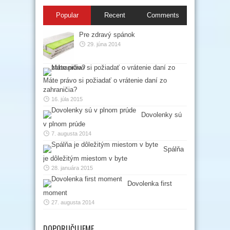
Popular
Recent
Comments
Pre zdravý spánok
29. júna 2014
Máte právo si požiadať o vrátenie daní zo
zahraničia?
16. júla 2015
Dovolenky sú
v plnom prúde
7. augusta 2014
Spálňa
je dôležitým miestom v byte
28. januára 2015
Dovolenka first
moment
27. augusta 2014
DOPORUČUJEME