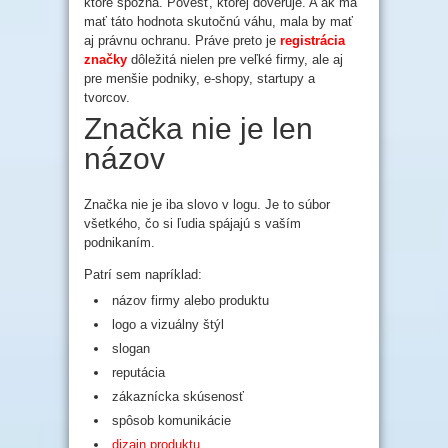
ktoré spozná. Povesť, ktorej dôveruje. A ak má
mať táto hodnota skutočnú váhu, mala by mať
aj právnu ochranu. Práve preto je
registrácia
značky
dôležitá nielen pre veľké firmy, ale aj
pre menšie podniky, e-shopy, startupy a
tvorcov.
Značka nie je len
názov
Značka nie je iba slovo v logu. Je to súbor
všetkého, čo si ľudia spájajú s vaším
podnikaním.
Patrí sem napríklad:
názov firmy alebo produktu
logo a vizuálny štýl
slogan
reputácia
zákaznícka skúsenosť
spôsob komunikácie
dizajn produktu