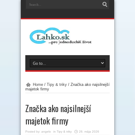
Home
/
Tipy & triky
/
Značka ako najsilnejší
majetok firmy
Značka ako najsilnejší
majetok firmy
Posted by:
angelo
in
Tipy & triky
26. mája 2026