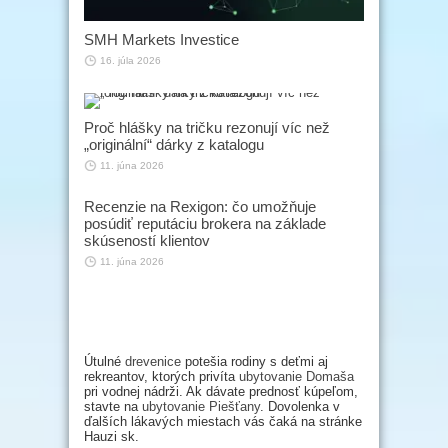
SMH Markets Investice
16. júla 2026
Proč hlášky na tričku rezonují víc než
„originální“ dárky z katalogu
11. júna 2026
Recenzie na Rexigon: čo umožňuje
posúdiť reputáciu brokera na základe
skúseností klientov
11. júna 2026
Útulné
drevenice
potešia rodiny s deťmi aj
rekreantov, ktorých privíta
ubytovanie Domaša
pri vodnej nádrži. Ak dávate prednosť kúpeľom,
stavte na
ubytovanie Piešťany
. Dovolenka v
ďalších lákavých miestach vás čaká na stránke
Hauzi sk.