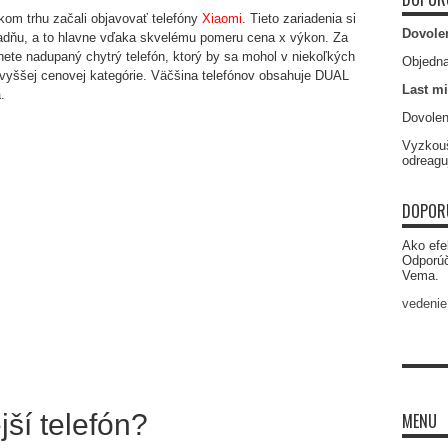
kom trhu začali objavovať telefóny
Xiaomi
. Tieto zariadenia si
Dovole
ladňu, a to hlavne vďaka skvelému pomeru cena x výkon. Za
anete nadupaný chytrý telefón, ktorý by sa mohol v niekoľkých
Objedna
vyššej cenovej kategórie. Väčšina telefónov obsahuje DUAL
Last mi
.
Dovolen
Vyzkouš
odreagu
DOPOR
Ako efe
Odporú
Vema.
vedenie
jší telefón?
MENU