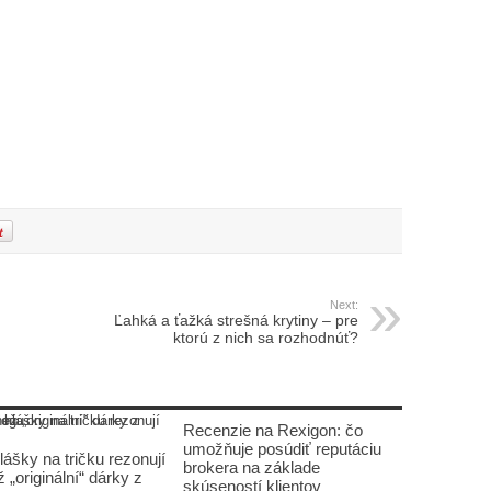
Next:
Ľahká a ťažká strešná krytiny – pre
ktorú z nich sa rozhodnúť?
Recenzie na Rexigon: čo
umožňuje posúdiť reputáciu
lášky na tričku rezonují
brokera na základe
 „originální“ dárky z
skúseností klientov