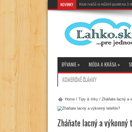
NOVINKY
Klub rváčů si můžeš pustit na 3
BÝVANIE
»
MÓDA A KRÁSA
»
S
KOMERČNÉ ČLÁNKY
Home
/
Tipy & triky
/
Zháňate lacný a 
Zháňate lacný a výkonný 