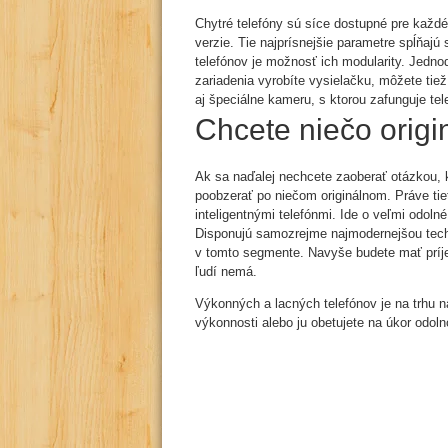
Chytré telefóny sú síce dostupné pre každé
verzie. Tie najprísnejšie parametre spĺňaj
telefónov je možnosť ich modularity. Jed
zariadenia vyrobíte vysielačku, môžete tie
aj špeciálne kameru, s ktorou zafunguje tel
Chcete niečo origi
Ak sa naďalej nechcete zaoberať otázkou, kto
poobzerať po niečom originálnom. Práve ti
inteligentnými telefónmi. Ide o veľmi odoln
Disponujú samozrejme najmodernejšou techno
v tomto segmente. Navyše budete mať príje
ľudí nemá.
Výkonných a lacných telefónov je na trhu na
výkonnosti alebo ju obetujete na úkor odolno