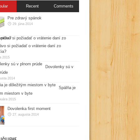
pular
Recent
Comments
Pre zdravý spánok
29. júna 2014
ávo si požiadať o vrátenie daní zo
čia?
la 2015
Dovolenky sú v
rúde
gusta 2014
Spálňa je
ým miestom v byte
nuára 2015
Dovolenka first moment
27. augusta 2014
UČUJEME