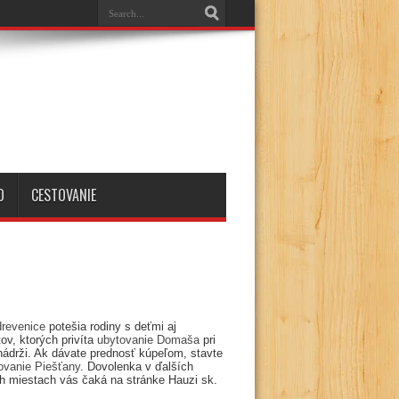
O
CESTOVANIE
drevenice
potešia rodiny s deťmi aj
ov, ktorých privíta
ubytovanie Domaša
pri
nádrži. Ak dávate prednosť kúpeľom, stavte
ovanie Piešťany
. Dovolenka v ďalších
h miestach vás čaká na stránke Hauzi sk.