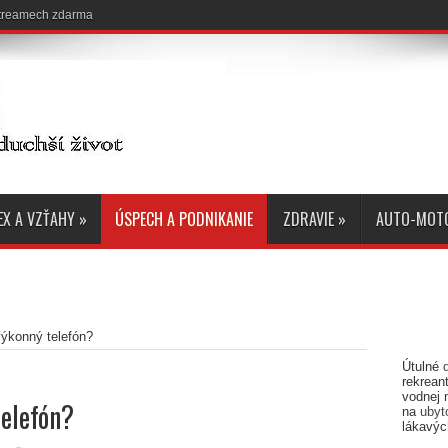
 streamech zdarma
EX A VZŤAHY
»
ÚSPECH A PODNIKANIE
ZDRAVIE
»
AUTO-MOT
výkonný telefón?
Útulné
rekreant
vodnej 
telefón?
na
ubyt
lákavýc