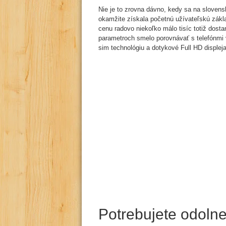
Nie je to zrovna dávno, kedy sa na slovens
okamžite získala početnú užívateľskú zák
cenu radovo niekoľko málo tisíc totiž dost
parametroch smelo porovnávať s telefónmi 
sim technológiu a dotykové Full HD displeja
Potrebujete odolne