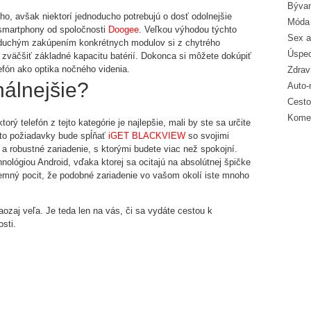
Bývan
ho, avšak niektorí jednoducho potrebujú o dosť odolnejšie
Móda 
ú smartphony od spoločnosti
Doogee
. Veľkou výhodou týchto
Sex a
noduchým zakúpením konkrétnych modulov si z chytrého
Úspec
ž zväčšiť základné kapacitu batérií. Dokonca si môžete dokúpiť
efón ako optika nočného videnia.
Zdrav
nálnejšie?
Auto-
Cesto
Komer
rý telefón z tejto kategórie je najlepšie, mali by ste sa určite
eto požiadavky bude spĺňať
iGET BLACKVIEW
so svojimi
é a robustné zariadenie, s ktorými budete viac než spokojní.
lógiou Android, vďaka ktorej sa ocitajú na absolútnej špičke
mný pocit, že podobné zariadenie vo vašom okolí iste mnoho
ozaj veľa. Je teda len na vás, či sa vydáte cestou k
sti.