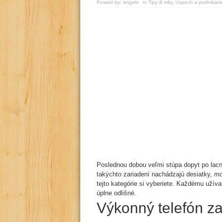
Posted by:
angelo
in
Tipy & triky
,
Úspech a podnikani
Poslednou dobou veľmi stúpa dopyt po lacn
takýchto zariadení nachádzajú desiatky, mo
tejto kategórie si vyberiete. Každému užívat
úplne odlišné.
Výkonný telefón z