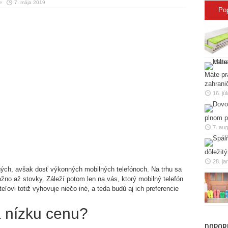
e
7. mája 2019
Po
Máte pr
zahrani
16. jú
plnom p
7. au
dôležit
28. ja
ých, avšak dosť výkonných mobilných telefónoch. Na trhu sa
žno až stovky. Záleží potom len na vás, ktorý mobilný telefón
eľovi totiž vyhovuje niečo iné, a teda budú aj ich preferencie
a nízku cenu?
DOPOR