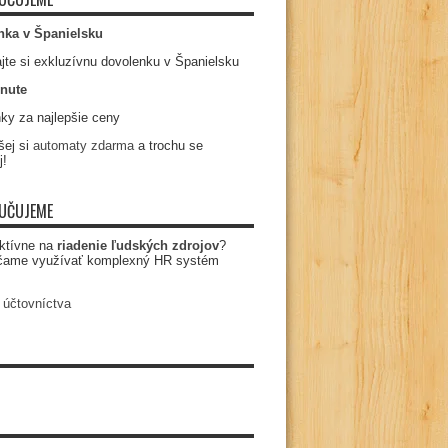
nka v Španielsku
jte si exkluzívnu dovolenku v Španielsku
nute
ky za najlepšie ceny
ej si
automaty zdarma
a trochu se
j!
UČUJEME
ktívne na
riadenie ľudských zdrojov
?
čame využívať komplexný HR systém
 účtovníctva