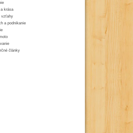
ie
a krása
 vzťahy
h a podnikanie
ie
moto
vanie
čné články