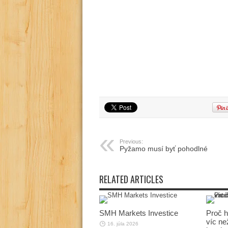
Previous:
Pyžamo musí byť pohodlné
RELATED ARTICLES
SMH Markets Investice
Proč h
víc než
16. júla 2026