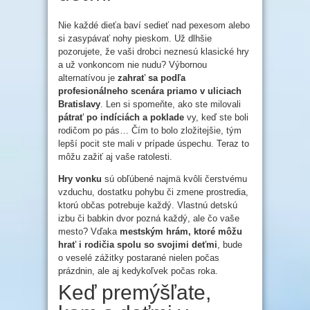
Nie každé dieťa baví sedieť nad pexesom alebo
si zasypávať nohy pieskom. Už dlhšie
pozorujete, že vaši drobci neznesú klasické hry
a už vonkoncom nie nudu? Výbornou
alternatívou je
zahrať sa podľ
a
profesion
álneho scenára priamo v uliciach
Bratislavy
. Len si spomeňte, ako ste milovali
pátrať po indíciá
ch a
poklade
vy, keď ste boli
rodičom po pás… Čím to bolo zložitejšie, tým
lepší pocit ste mali v prípade úspechu. Teraz to
môžu zažiť aj vaše ratolesti.
Hry vonku
sú obľúbené najmä kvôli čerstvému
vzduchu, dostatku pohybu či zmene prostredia,
ktorú občas potrebuje každý. Vlastnú detskú
izbu či babkin dvor pozná každý, ale čo vaše
mesto? Vďaka
mestským hrám, ktor
é
môžu
hrať i rodičia spolu so svojimi deťmi
, bude
o veselé zážitky postarané nielen počas
prázdnin, ale aj kedykoľvek počas roka.
Keď premýšľate,