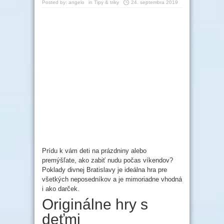
Posted by:
angelo
in
Tipy & triky
24. septembra 2019
Prídu k vám deti na prázdniny alebo
premýšľate, ako zabiť nudu počas víkendov?
Poklady divnej Bratislavy je ideálna hra pre
všetkých neposedníkov a je mimoriadne vhodná
i ako darček.
Originálne hry s
deťmi