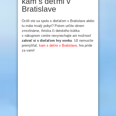
kam s deťmi v
Bratislave
Ocitli ste sa spolu s dieťaťom v Bratislave alebo
tu máte trvalý pobyt? Potom určite okrem
zmrzlinárne, ihriska či detského kútika
v nákupnom centre nevynechajte ani možnosť
zahrať si s
die
ťaťom hry vonku
. Už nemusíte
premýšľať,
kam s deťmi v Bratislave
, hra príde
za vami!