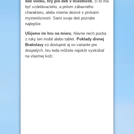
deti vonku, hry pre deti v miestnosti
, či to má
byť vzdelávacieho, a pritom zábavného
charakteru, alebo mierne desivé s prvkami
mysterióznosti. Sami svoje deti poznáte
najlepšie.
Ušijeme im hru na mieru
, hlavne nech pustia
z ruky ten mobil alebo tablet.
Poklady divnej
Bratislavy
sú dostupné aj vo variante pre
dospelých, hru teda môžete najskôr vyskúšať
na vlastnej koži.