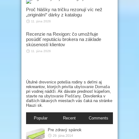
Proč hlášky na tričku rezonují víc než
„originální“ dárky z katalogu
11. júna 2026
Recenzie na Rexigon: čo umožňuje
posúdiť reputáciu brokera na základe
skúseností klientov
11. júna 2026
Útulné
drevenice
potešia rodiny s deťmi aj
rekreantov, ktorých privíta
ubytovanie Domaša
pri vodnej nádrži. Ak dávate prednosť kúpeľom,
stavte na
ubytovanie Piešťany
. Dovolenka v
ďalších lákavých miestach vás čaká na stránke
Hauzi sk.
Popular
Recent
Comments
Pre zdravý spánok
29. júna 2014