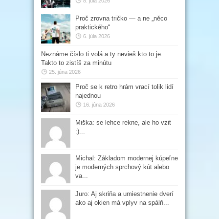
8. júla 2026
Proč zrovna tričko — a ne „něco
praktického“
6. júla 2026
Neznáme číslo ti volá a ty nevieš kto to je.
Takto to zistíš za minútu
25. júna 2026
Proč se k retro hrám vrací tolik lidí
najednou
16. júna 2026
Miška: se lehce rekne, ale ho vzit
:)...
Michal: Základom modernej kúpeľne
je moderných sprchový kút alebo
va...
Juro: Aj skriňa a umiestnenie dverí
ako aj okien má vplyv na spálň...