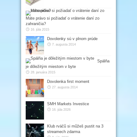
Máte právo si požiadať o vrátenie daní zo
zahraničia?
16. júla 2015
Dovolenky sú v plnom prúde
7. augusta 2014
Spálňa
je dôležitým miestom v byte
28. januára 2015
Dovolenka first moment
27. augusta 2014
SMH Markets Investice
16. júla 2026
Klub rváčů si můžeš pustit na 3
streamech zdarma