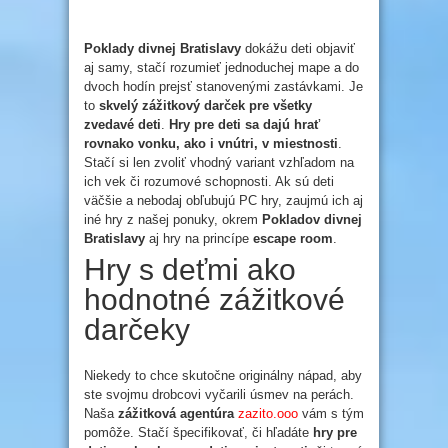
Poklady divnej Bratislavy
dokážu deti objaviť
aj samy, stačí rozumieť jednoduchej mape a do
dvoch hodín prejsť stanovenými zastávkami. Je
to
skvelý zážitkový darček pre všetky
zvedav
é
deti
.
Hry pre deti sa dajú hrať
rovnako vonku, ako i vnútri, v miestnosti
.
Stačí si len zvoliť vhodný variant vzhľadom na
ich vek či rozumové schopnosti. Ak sú deti
väčšie a nebodaj obľubujú PC hry, zaujmú ich aj
iné hry z našej ponuky, okrem
Pokladov divnej
Bratislavy
aj hry na princípe
escape room
.
Hry s deťmi ako
hodnotné zážitkové
darčeky
Niekedy to chce skutočne originálny nápad, aby
ste svojmu drobcovi vyčarili úsmev na perách.
Naša
zážitková agentúra
zazito.ooo
vám s tým
pomôže. Stačí špecifikovať, či hľadáte
hry pre