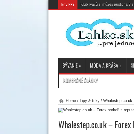
NOVINKY
Klub rváčů si můžeš pustit na 3
BÝVANIE
»
MÓDA A KRÁSA
»
S
KOMERČNÉ ČLÁNKY
Home
/
Tipy & triky
/
Whalestep.co.uk –
Whalestep.co.uk – Forex 