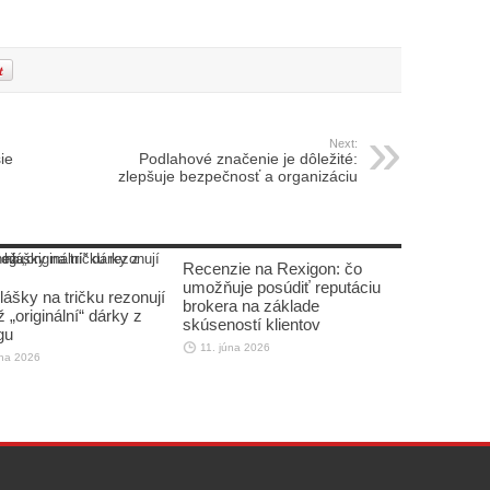
Next:
ie
Podlahové značenie je dôležité:
zlepšuje bezpečnosť a organizáciu
Recenzie na Rexigon: čo
umožňuje posúdiť reputáciu
lášky na tričku rezonují
brokera na základe
 „originální“ dárky z
skúseností klientov
gu
11. júna 2026
úna 2026