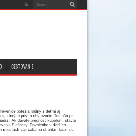
O
CESTOVANIE
drevenice
potešia rodiny s deťmi aj
ov, ktorých privíta
ubytovanie Domaša
pri
nádrži. Ak dávate prednosť kúpeľom, stavte
ovanie Piešťany
. Dovolenka v ďalších
h miestach vás čaká na stránke Hauzi sk.