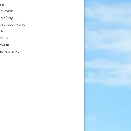
ie
a krása
 vzťahy
h a podnikanie
ie
moto
vanie
čné články