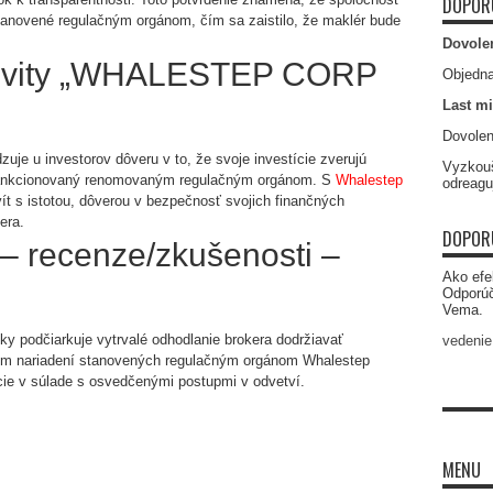
DOPOR
stanovené regulačným orgánom, čím sa zaistilo, že maklér bude
Dovole
tivity „WHALESTEP CORP
Objedna
Last mi
Dovolen
uje u investorov dôveru v to, že svoje investície zverujú
Vyzkouš
a sankcionovaný renomovaným regulačným orgánom. S
Whalestep
odreagu
vít s istotou, dôverou v bezpečnosť svojich finančných
era.
DOPOR
– recenze/zkušenosti –
Ako efe
Odporú
Vema.
y podčiarkuje vytrvalé odhodlanie brokera dodržiavať
vedenie
ím nariadení stanovených regulačným orgánom Whalestep
cie v súlade s osvedčenými postupmi v odvetví.
MENU