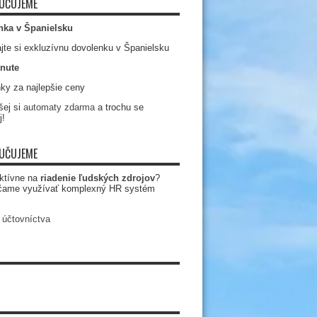
UČUJEME
nka v Španielsku
jte si exkluzívnu dovolenku v Španielsku
nute
ky za najlepšie ceny
ej si
automaty zdarma
a trochu se
j!
UČUJEME
ktívne na
riadenie ľudských zdrojov
?
čame využívať komplexný HR systém
 účtovníctva