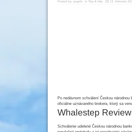
Posted by:
angelo
in
Tipy & triky
12. februára 20
Po nedávnom schválení Českou národnou ba
oficiálne uznávaného brokera, ktorý sa venu
Whalestep Review-
Schválenie udelené Českou národnou bank
regulačné protokoly a jej neochvejný záväz