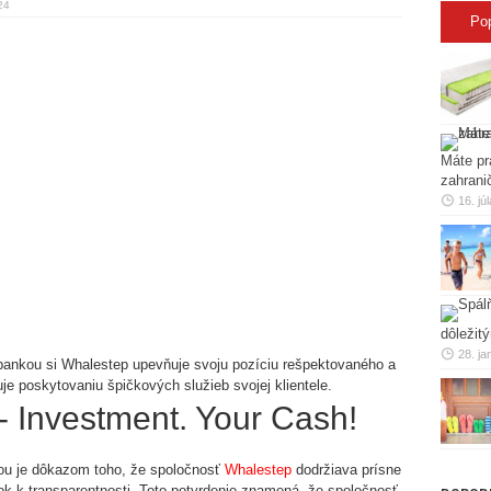
24
Po
Máte pr
zahrani
16. jú
dôležit
28. ja
nkou si Whalestep upevňuje svoju pozíciu rešpektovaného a
je poskytovaniu špičkových služieb svojej klientele.
 Investment. Your Cash!
ou je dôkazom toho, že spoločnosť
Whalestep
dodržiava prísne
ok k transparentnosti. Toto potvrdenie znamená, že spoločnosť