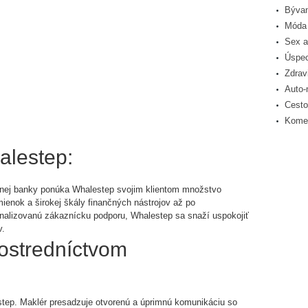
Bývan
Móda 
Sex a
Úspec
Zdrav
Auto-
Cesto
Komer
alestep:
nej banky ponúka Whalestep svojim klientom množstvo
nok a širokej škály finančných nástrojov až po
nalizovanú zákaznícku podporu, Whalestep sa snaží uspokojiť
v.
ostredníctvom
step. Maklér presadzuje otvorenú a úprimnú komunikáciu so