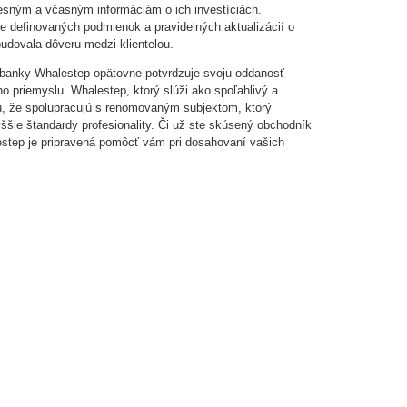
presným a včasným informáciám o ich investíciách.
e definovaných podmienok a pravidelných aktualizácií o
udovala dôveru medzi klientelou.
banky Whalestep opätovne potvrdzuje svoju oddanosť
ho priemyslu. Whalestep, ktorý slúži ako spoľahlivý a
tu, že spolupracujú s renomovaným subjektom, ktorý
ššie štandardy profesionality. Či už ste skúsený obchodník
estep je pripravená pomôcť vám pri dosahovaní vašich