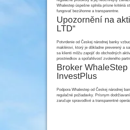
Whalestep úspešne splnila prísne kritériá 
fungovať bezúhonne a transparentne.
Upozornění na ak
LTD“
Potvrdenie od Českej národnej banky vzbudz
maklérovi, ktorý je dôkladne preverený 
sa klienti môžu zapojiť do obchodných akti
prostriedkov a spoľahlivosť zvoleného partn
Broker WhaleStep 
InvestPlus
Podpora Whalestep od Českej národnej bank
regulačné požiadavky. Prísnym dodržiavan
zaručuje spravodlivé a transparentné operá