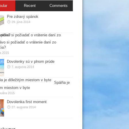
pular
Recent
Comments
Pre zdravý spánok
29. júna 2014
ávo si požiadať o vrátenie daní zo
čia?
la 2015
Dovolenky sú v plnom prúde
7. augusta 2014
Spálňa je
ým miestom v byte
nuára 2015
Dovolenka first moment
27. augusta 2014