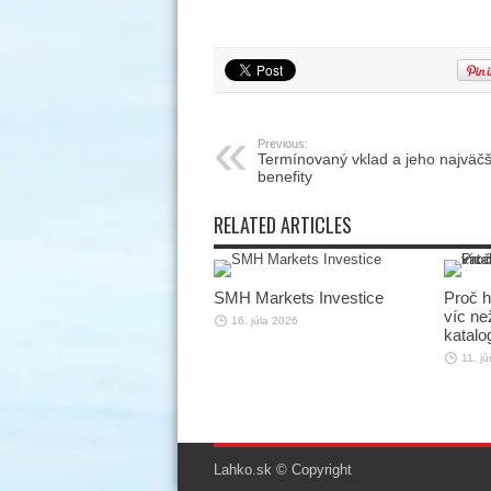
Previous:
Termínovaný vklad a jeho najväčš
benefity
RELATED ARTICLES
SMH Markets Investice
Proč h
víc než
16. júla 2026
katalo
11. j
Lahko.sk © Copyright