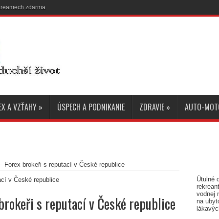
 streamech zdarma
EX A VZŤAHY
»
ÚSPECH A PODNIKANIE
ZDRAVIE
»
AUTO-MOT
 Forex brokeři s reputací v České republice
Útulné
rekreant
vodnej 
brokeři s reputací v České republice
na
ubyt
lákavýc