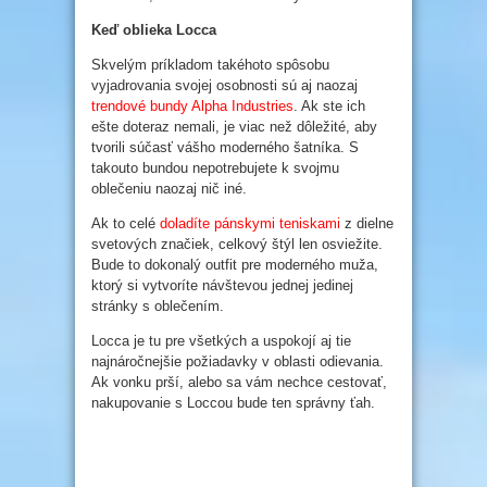
Keď oblieka Locca
Skvelým príkladom takéhoto spôsobu
vyjadrovania svojej osobnosti sú aj naozaj
trendové bundy Alpha Industries
. Ak ste ich
ešte doteraz nemali, je viac než dôležité, aby
tvorili súčasť vášho moderného šatníka. S
takouto bundou nepotrebujete k svojmu
oblečeniu naozaj nič iné.
Ak to celé
doladíte pánskymi teniskami
z dielne
svetových značiek, celkový štýl len osviežite.
Bude to dokonalý outfit pre moderného muža,
ktorý si vytvoríte návštevou jednej jedinej
stránky s oblečením.
Locca je tu pre všetkých a uspokojí aj tie
najnáročnejšie požiadavky v oblasti odievania.
Ak vonku prší, alebo sa vám nechce cestovať,
nakupovanie s Loccou bude ten správny ťah.