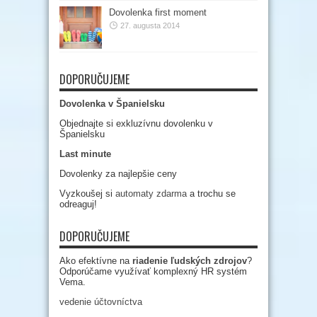
Dovolenka first moment
27. augusta 2014
DOPORUČUJEME
Dovolenka v Španielsku
Objednajte si exkluzívnu dovolenku v
Španielsku
Last minute
Dovolenky za najlepšie ceny
Vyzkoušej si
automaty zdarma
a trochu se
odreaguj!
DOPORUČUJEME
Ako efektívne na
riadenie ľudských zdrojov
?
Odporúčame využívať komplexný HR systém
Vema.
vedenie účtovníctva