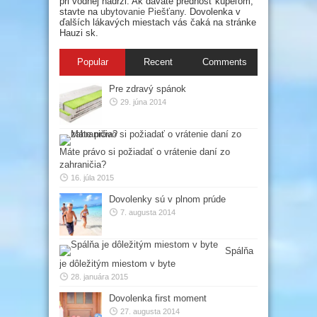
pri vodnej nádrži. Ak dávate prednosť kúpeľom,
stavte na
ubytovanie Piešťany
. Dovolenka v
ďalších lákavých miestach vás čaká na stránke
Hauzi sk.
Popular
Recent
Comments
Pre zdravý spánok
29. júna 2014
Máte právo si požiadať o vrátenie daní zo
zahraničia?
16. júla 2015
Dovolenky sú v plnom prúde
7. augusta 2014
Spálňa
je dôležitým miestom v byte
28. januára 2015
Dovolenka first moment
27. augusta 2014