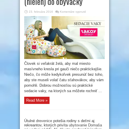
(nielen) do obývačky
na
23. februára 2016
Komentáre vypnuté
Sedacie
vaky
ako
doplnok
(nielen)
do
obývačky
Človek si veľakrát želá, aby mal miesto
masívneho kresla pri gauči niečo praktickejšie.
Niečo, čo môže kedykoľvek presunúť bez toho,
aby ste museli volať čatu sťahovákov, aby vám
pomohli. Dobrou možnosťou sú praktické
sedacie vaky, na ktorých sa môžete rochniť ...
Read More »
Útulné
drevenice
potešia rodiny s deťmi aj
rekreantov, ktorých privíta
ubytovanie Domaša