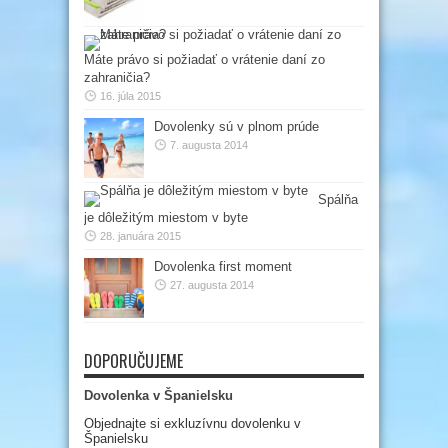
Máte právo si požiadať o vrátenie daní zo
zahraničia?
16. júla 2015
Dovolenky sú v plnom prúde
7. augusta 2014
Spálňa
je dôležitým miestom v byte
28. januára 2015
Dovolenka first moment
27. augusta 2014
DOPORUČUJEME
Dovolenka v Španielsku
Objednajte si exkluzívnu dovolenku v
Španielsku