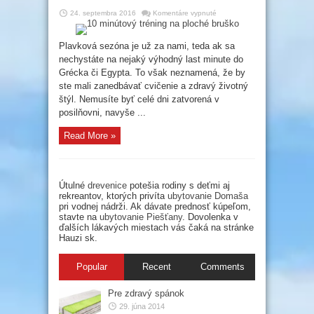
na
24. septembra 2016
Komentáre vypnuté
10
minútový
tréning
na
Plavková sezóna je už za nami, teda ak sa
ploché
nechystáte na nejaký výhodný last minute do
bruško
Grécka či Egypta. To však neznamená, že by
ste mali zanedbávať cvičenie a zdravý životný
štýl. Nemusíte byť celé dni zatvorená v
posilňovni, navyše ...
Read More »
Útulné
drevenice
potešia rodiny s deťmi aj
rekreantov, ktorých privíta
ubytovanie Domaša
pri vodnej nádrži. Ak dávate prednosť kúpeľom,
stavte na
ubytovanie Piešťany
. Dovolenka v
ďalších lákavých miestach vás čaká na stránke
Hauzi sk.
Popular
Recent
Comments
Pre zdravý spánok
29. júna 2014