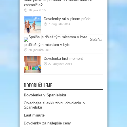
zahraničia?
16. júla 2015
Dovolenky sú v plnom prúde
7. augusta 2014
Spálňa
je dôležitým miestom v byte
28. januára 2015
Dovolenka first moment
27. augusta 2014
DOPORUČUJEME
Dovolenka v Španielsku
Objednajte si exkluzívnu dovolenku v
Španielsku
Last minute
Dovolenky za najlepšie ceny