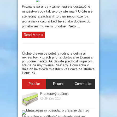
posilnenie
imunity
Priznajte sa aj vy v zime nepijete dostatočné
množstvo vody tak ako by ste mali? Určite nie
ste jediný a zachrániť to vám nepomôže iba
jedna šálka čaju aj keď tie sú ako doplnok do
pitného režimu veľmi vhodné. Preto ...
Read More »
Útulné
drevenice
potešia rodiny s deťmi aj
rekreantov, ktorých privíta
ubytovanie Domaša
pri vodnej nádrži. Ak dávate prednosť kúpeľom,
stavte na
ubytovanie Piešťany
. Dovolenka v
ďalších lákavých miestach vás čaká na stránke
Hauzi sk.
Popular
Recent
Comments
Pre zdravý spánok
29. júna 2014
Máte právo si požiadať o vrátenie daní zo