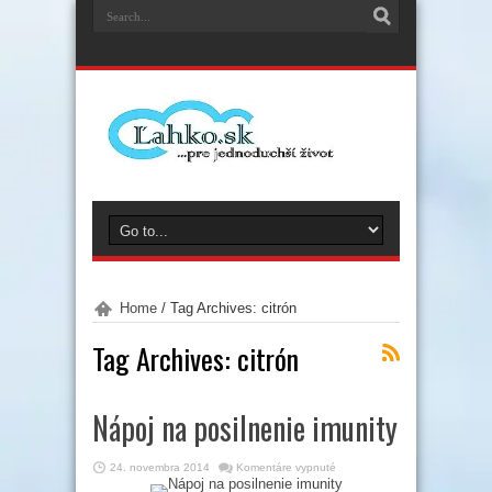
Home
/
Tag Archives: citrón
Tag Archives:
citrón
Nápoj na posilnenie imunity
na
24. novembra 2014
Komentáre vypnuté
Nápoj
na