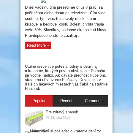
sa
dá
Dnes väčšinu dňa presedíme či už v práci za
zbaviť
počítačom alebo doma pri televízore. Čím viac
sedíme, tým viac trpia svaly medzi kĺbmi
krížovej a bedrovej kosti. Bolesti chrbta trápia
vyše 80% Slovákov, podobne ako bolesti hlavy.
Pravdepodobne ste to zažili aj ...
Read More »
Útulné
drevenice
potešia rodiny s deťmi aj
rekreantov, ktorých privíta
ubytovanie Domaša
pri vodnej nádrži. Ak dávate prednosť kúpeľom,
stavte na
ubytovanie Piešťany
. Dovolenka v
ďalších lákavých miestach vás čaká na stránke
Hauzi sk.
Popular
Recent
Comments
Pre zdravý spánok
29. júna 2014