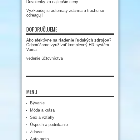
Dovolenky za najlepšie ceny
Vyzkoušej si
automaty zdarma
a trochu se
odreaguj!
DOPORUČUJEME
Ako efektívne na
riadenie ľudských zdrojov
?
Odporúčame využívať komplexný HR systém
Vema.
vedenie účtovníctva
MENU
Bývanie
Móda a krása
Sex a vzťahy
Úspech a podnikanie
Zdravie
Auto-moto