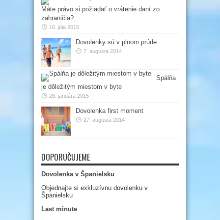
Máte právo si požiadať o vrátenie daní zo
zahraničia?
16. júla 2015
Dovolenky sú v plnom prúde
7. augusta 2014
Spálňa
je dôležitým miestom v byte
28. januára 2015
Dovolenka first moment
27. augusta 2014
DOPORUČUJEME
Dovolenka v Španielsku
Objednajte si exkluzívnu dovolenku v
Španielsku
Last minute