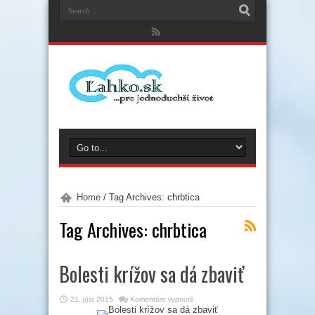
Home
/
Tag Archives: chrbtica
Tag Archives:
chrbtica
Bolesti krížov sa dá zbaviť
na
21. júla 2015
Komentáre vypnuté
Bolesti
krížov