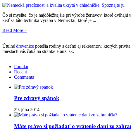
Nemecká
precíznosť
a
Čo si myslíte, čo je najdôležitejšie pri výrobe žeriavov, ktoré dvíhaj
kvalita
keď sa táto technika vyrába v Nemecku, ktoré je ...
ukrytá
v
Read More »
chladničke.
Spoznajte
ju
Útulné
drevenice
potešia rodiny s deťmi aj rekreantov, ktorých privít
miestach vás čaká na stránke Hauzi sk.
Popular
Recent
Comments
Pre zdravý spánok
29. júna 2014
Máte právo si požiadať o vrátenie daní zo zahra