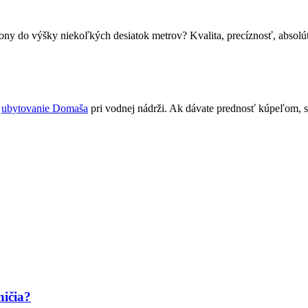
ú tony do výšky niekoľkých desiatok metrov? Kvalita, precíznosť, absolú
a
ubytovanie Domaša
pri vodnej nádrži. Ak dávate prednosť kúpeľom, s
ničia?