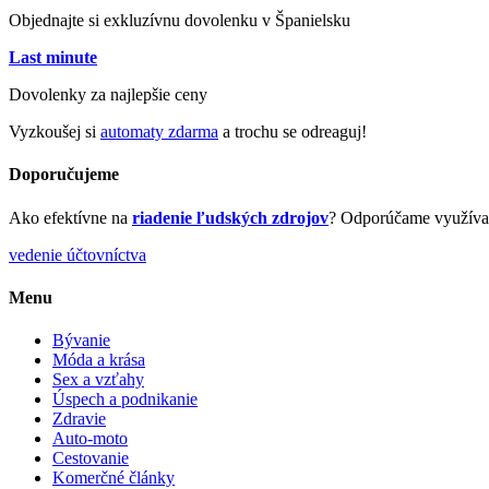
Objednajte si exkluzívnu dovolenku v Španielsku
Last minute
Dovolenky za najlepšie ceny
Vyzkoušej si
automaty zdarma
a trochu se odreaguj!
Doporučujeme
Ako efektívne na
riadenie ľudských zdrojov
? Odporúčame využív
vedenie účtovníctva
Menu
Bývanie
Móda a krása
Sex a vzťahy
Úspech a podnikanie
Zdravie
Auto-moto
Cestovanie
Komerčné články