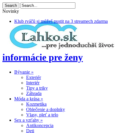
Novinky
Klub rváčů si můžeš pustit na 3 streamech zdarma
informácie pre ženy
Bývanie
»
Exteriér
Interiér
Tipy a triky
Záhrada
Móda a krása
»
Kozmetika
Oblečenie a doplnky
Vlasy, pleť a telo
Sex a vzťahy
»
Antikoncepcia
Deti