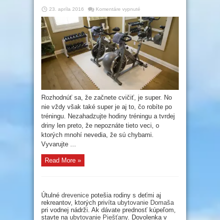
na
23. apríla 2016
Komentáre vypnuté
4
chyby,
ktoré
robíte
po
cvičení
Rozhodnúť sa, že začnete cvičiť, je super. No
nie vždy však také super je aj to, čo robíte po
tréningu. Nezahadzujte hodiny tréningu a tvrdej
driny len preto, že nepoznáte tieto veci, o
ktorých mnohí nevedia, že sú chybami.
Vyvarujte ...
Read More »
Útulné
drevenice
potešia rodiny s deťmi aj
rekreantov, ktorých privíta
ubytovanie Domaša
pri vodnej nádrži. Ak dávate prednosť kúpeľom,
stavte na
ubytovanie Piešťany
. Dovolenka v