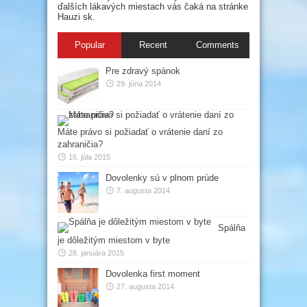
ďalších lákavých miestach vás čaká na stránke
Hauzi sk.
Popular
Recent
Comments
Pre zdravý spánok
29. júna 2014
Máte právo si požiadať o vrátenie daní zo
zahraničia?
16. júla 2015
Dovolenky sú v plnom prúde
7. augusta 2014
Spálňa
je dôležitým miestom v byte
28. januára 2015
Dovolenka first moment
27. augusta 2014