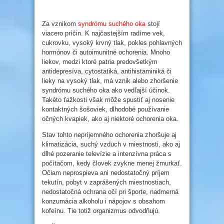
Za vznikom
syndrómu suchého oka
stojí
viacero príčin. K najčastejším radíme vek,
cukrovku, vysoký krvný tlak, pokles pohlavných
hormónov či autoimunitné ochorenia. Mnoho
liekov, medzi ktoré patria predovšetkým
antidepresíva, cytostatiká, antihistaminiká či
lieky na vysoký tlak, má vznik alebo zhoršenie
syndrómu suchého oka ako vedľajší účinok.
Takéto ťažkosti však môže spustiť aj nosenie
kontaktných šošoviek, dlhodobé používanie
očných kvapiek, ako aj niektoré ochorenia oka.
Stav tohto nepríjemného ochorenia zhoršuje aj
klimatizácia, suchý vzduch v miestnosti, ako aj
dlhé pozeranie televízie a intenzívna práca s
počítačom, kedy človek zvykne menej žmurkať.
Očiam neprospieva ani nedostatočný príjem
tekutín, pobyt v zaprášených miestnostiach,
nedostatočná ochrana očí pri športe, nadmerná
konzumácia alkoholu i nápojov s obsahom
kofeínu. Tie totiž organizmus odvodňujú.