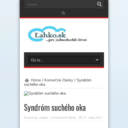
Home
/
Komerčné články
/
Syndróm
suchého oka
Syndróm suchého oka
Posted by:
angelo
in
Komerčné články
27. mája 2017