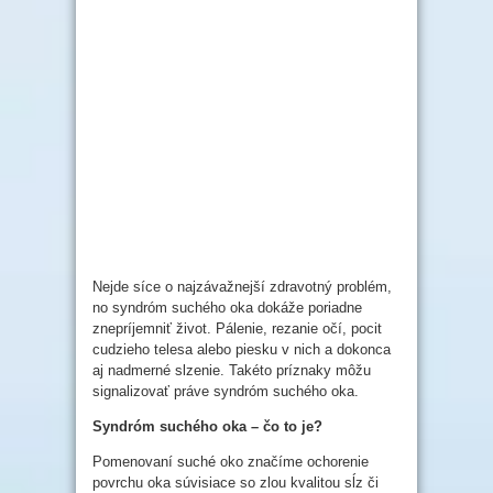
Nejde síce o najzávažnejší zdravotný problém,
no syndróm suchého oka dokáže poriadne
znepríjemniť život. Pálenie, rezanie očí, pocit
cudzieho telesa alebo piesku v nich a dokonca
aj nadmerné slzenie. Takéto príznaky môžu
signalizovať práve syndróm suchého oka.
Syndróm suchého oka – čo to je?
Pomenovaní suché oko značíme ochorenie
povrchu oka súvisiace so zlou kvalitou sĺz či