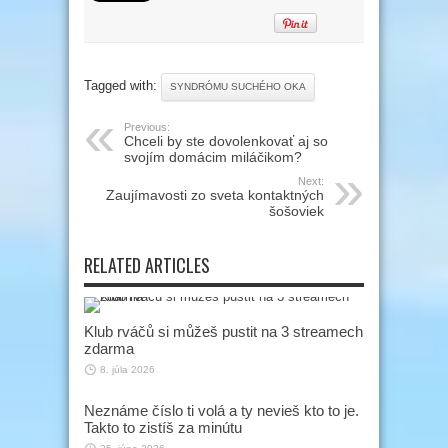
Tagged with:
SYNDRÓMU SUCHÉHO OKA
Previous:
Chceli by ste dovolenkovať aj so
svojím domácim miláčikom?
Next:
Zaujímavosti zo sveta kontaktných
šošoviek
RELATED ARTICLES
Klub rváčů si můžeš pustit na 3 streamech
zdarma
8. júla 2026
Neznáme číslo ti volá a ty nevieš kto to je.
Takto to zistíš za minútu