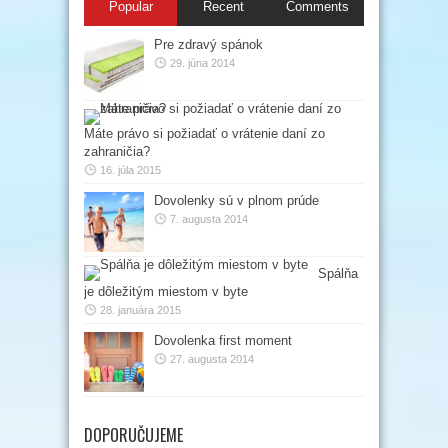
Popular
Recent
Comments
Pre zdravý spánok
29. júna 2014
Máte právo si požiadať o vrátenie daní zo
zahraničia?
16. júla 2015
Dovolenky sú v plnom prúde
7. augusta 2014
Spálňa
je dôležitým miestom v byte
28. januára 2015
Dovolenka first moment
27. augusta 2014
DOPORUČUJEME