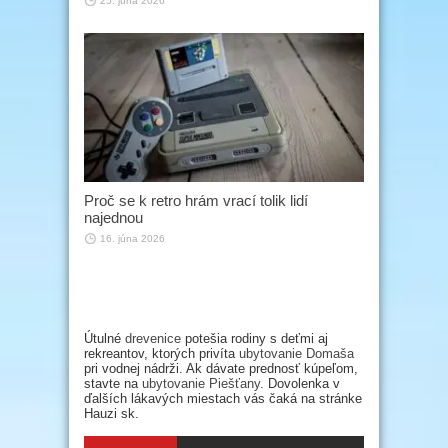
25. júna 2026
Proč se k retro hrám vrací tolik lidí
najednou
16. júna 2026
Útulné
drevenice
potešia rodiny s deťmi aj
rekreantov, ktorých privíta
ubytovanie Domaša
pri vodnej nádrži. Ak dávate prednosť kúpeľom,
stavte na
ubytovanie Piešťany
. Dovolenka v
ďalších lákavých miestach vás čaká na stránke
Hauzi sk.