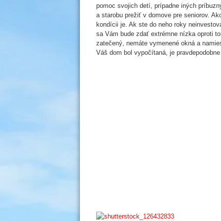
pomoc svojich detí, prípadne iných príbuz
a starobu prežiť v domove pre seniorov. A
kondícii je. Ak ste do neho roky neinvestov
sa Vám bude zdať extrémne nízka oproti to
zatečený, nemáte vymenené okná a namiesto
Váš dom bol vypočítaná, je pravdepodobne