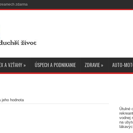
 streamech zdarma
EX A VZŤAHY
»
ÚSPECH A PODNIKANIE
ZDRAVIE
»
AUTO-MOT
 jeho hodnota
Útulné
rekreant
vodnej 
na
ubyt
lákavýc