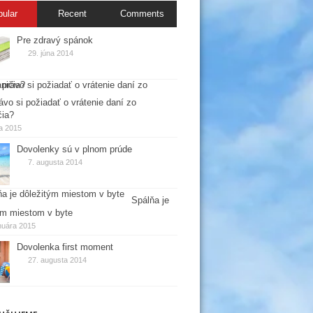
pular
Recent
Comments
Pre zdravý spánok
29. júna 2014
ávo si požiadať o vrátenie daní zo
čia?
la 2015
Dovolenky sú v plnom prúde
7. augusta 2014
Spálňa je
ým miestom v byte
nuára 2015
Dovolenka first moment
27. augusta 2014