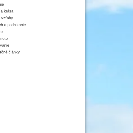
ie
a krása
 vzťahy
h a podnikanie
ie
moto
vanie
čné články