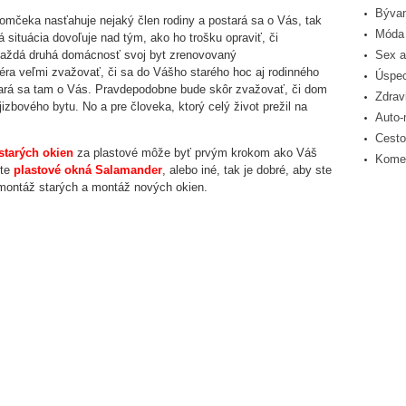
Bývan
omčeka nasťahuje nejaký člen rodiny a postará sa o Vás, tak
Móda 
situácia dovoľuje nad tým, ako ho trošku opraviť, či
každá druhá domácnosť svoj byt zrenovovaný
Sex a
éra veľmi zvažovať, či sa do Vášho starého hoc aj rodinného
Úspec
tará sa tam o Vás. Pravdepodobne bude skôr zvažovať, či dom
Zdrav
zbového bytu. No a pre človeka, ktorý celý život prežil na
Auto-
Cesto
starých okien
za plastové môže byť prvým krokom ako Váš
Komer
ete
plastové okná Salamander
, alebo iné, tak je dobré, aby ste
omontáž starých a montáž nových okien.