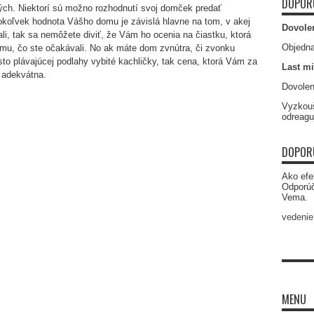
DOPOR
ných. Niektorí sú možno rozhodnutí svoj domček predať
kokoľvek hodnota Vášho domu je závislá hlavne na tom, v akej
Dovole
ali, tak sa nemôžete diviť, že Vám ho ocenia na čiastku, ktorá
Objedna
mu, čo ste očakávali. No ak máte dom zvnútra, či zvonku
 plávajúcej podlahy vybité kachličky, tak cena, ktorá Vám za
Last mi
 adekvátna.
Dovolen
Vyzkouš
odreagu
DOPOR
Ako efe
Odporú
Vema.
vedenie
MENU