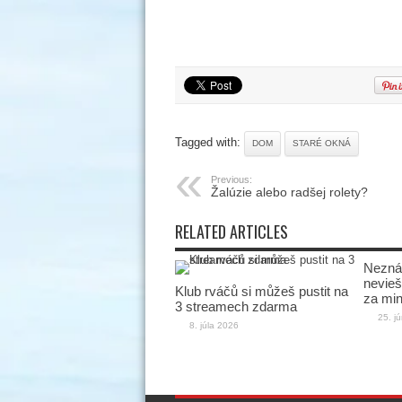
Tagged with:
DOM
STARÉ OKNÁ
Previous:
Žalúzie alebo radšej rolety?
RELATED ARTICLES
Neznám
nevieš 
Klub rváčů si můžeš pustit na
za min
3 streamech zdarma
25. j
8. júla 2026