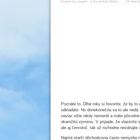
Posted by:
angelo
in
Komerčné články
19. febru
Poznáte to. Dlhé roky si hovoríte, že by t
odkladáte. No donekonečna sa to ale nedá.
naviac ešte nikdy nemenili a máte pôvodné 
okamžitú výmenu. V prípade, že vlastníte st
ale aj červotoč, tak už rozhodne neváhajte 
Najmä starší dôchodcovia často nemyslia n