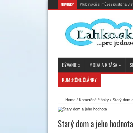
NOVINKY
Klub rváčů si můžeš pustit na 3
BÝVANIE
»
MÓDA A KRÁSA
»
S
KOMERČNÉ ČLÁNKY
Home
/
Komerčné články
/
Starý dom a
Starý dom a jeho hodnota