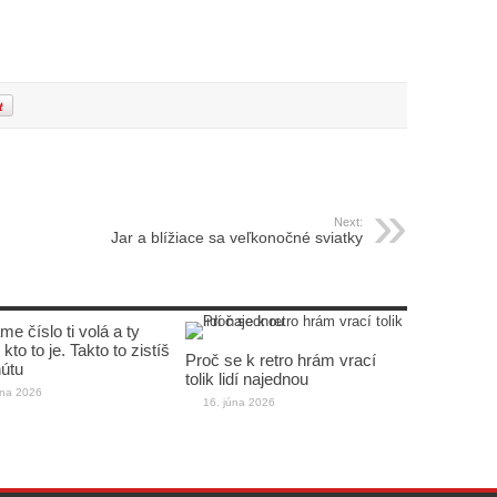
Next:
Jar a blížiace sa veľkonočné sviatky
e číslo ti volá a ty
kto to je. Takto to zistíš
Proč se k retro hrám vrací
útu
tolik lidí najednou
úna 2026
16. júna 2026