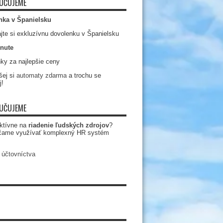
UČUJEME
nka v Španielsku
jte si exkluzívnu dovolenku v Španielsku
nute
ky za najlepšie ceny
ej si
automaty zdarma
a trochu se
j!
UČUJEME
ktívne na
riadenie ľudských zdrojov
?
čame využívať komplexný HR systém
 účtovníctva