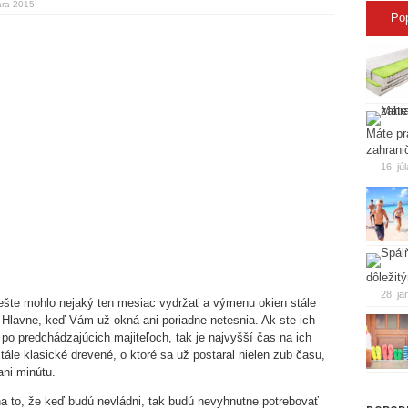
ára 2015
Po
Máte pr
zahrani
16. jú
dôležit
28. ja
o ešte mohlo nejaký ten mesiac vydržať a výmenu okien stále
 Hlavne, keď Vám už okná ani poriadne netesnia. Ak ste ich
po predchádzajúcich majiteľoch, tak je najvyšší čas na ich
ále klasické drevené, o ktoré sa už postaral nielen zub času,
ani minútu.
a to, že keď budú nevládni, tak budú nevyhnutne potrebovať