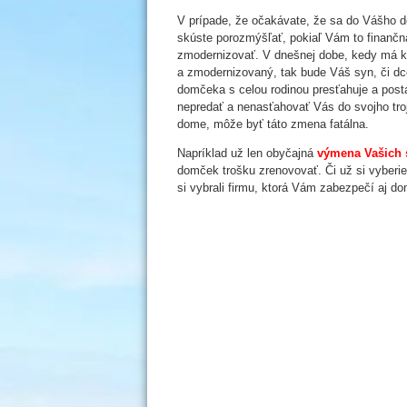
V prípade, že očakávate, že sa do Vášho d
skúste porozmýšľať, pokiaľ Vám to finančná 
zmodernizovať. V dnešnej dobe, kedy má 
a zmodernizovaný, tak bude Váš syn, či dc
domčeka s celou rodinou presťahuje a pos
nepredať a nenasťahovať Vás do svojho troji
dome, môže byť táto zmena fatálna.
Napríklad už len obyčajná
výmena Vašich 
domček trošku zrenovovať. Či už si vyberi
si vybrali firmu, ktorá Vám zabezpečí aj d