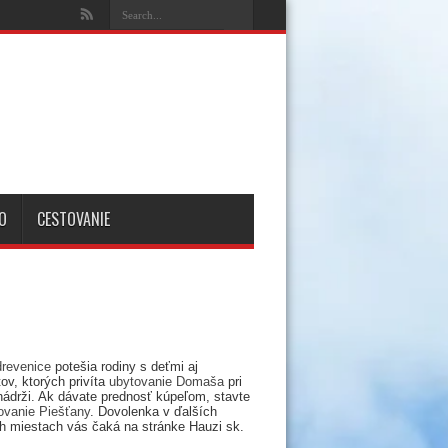
O
CESTOVANIE
drevenice
potešia rodiny s deťmi aj
ov, ktorých privíta
ubytovanie Domaša
pri
nádrži. Ak dávate prednosť kúpeľom, stavte
ovanie Piešťany
. Dovolenka v ďalších
h miestach vás čaká na stránke Hauzi sk.