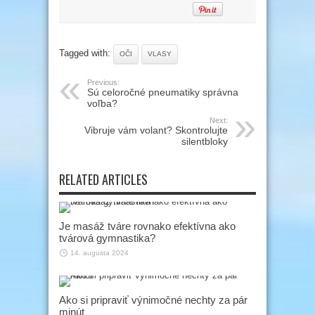
Tagged with:
OČI
VLASY
Previous:
Sú celoročné pneumatiky správna
voľba?
Next:
Vibruje vám volant? Skontrolujte
silentbloky
RELATED ARTICLES
Je masáž tváre rovnako efektívna ako
tvárová gymnastika?
14. augusta 2024
Ako si pripraviť výnimočné nechty za pár
minút