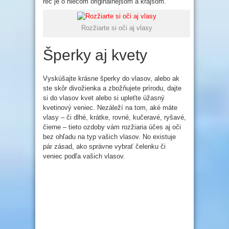
reč je o niečom originálnejšom a krajšom.
Rozžiarte si oči aj vlasy
Šperky aj kvety
Vyskúšajte krásne šperky do vlasov, alebo ak
ste skôr divožienka a zbožňujete prírodu, dajte
si do vlasov kvet alebo si upleťte úžasný
kvetinový veniec. Nezáleží na tom, aké máte
vlasy – či dlhé, krátke, rovné, kučeravé, ryšavé,
čierne – tieto ozdoby vám rozžiaria účes aj oči
bez ohľadu na typ vašich vlasov. No existuje
pár zásad, ako správne vybrať čelenku či
veniec podľa vašich vlasov.