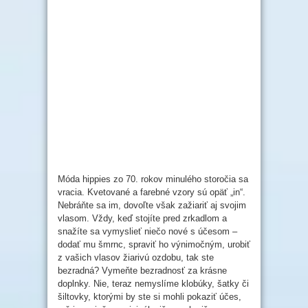
Móda hippies zo 70. rokov minulého storočia sa
vracia. Kvetované a farebné vzory sú opäť „in“.
Nebráňte sa im, dovoľte však zažiariť aj svojim
vlasom. Vždy, keď stojíte pred zrkadlom a
snažíte sa vymyslieť niečo nové s účesom –
dodať mu šmrnc, spraviť ho výnimočným, urobiť
z vašich vlasov žiarivú ozdobu, tak ste
bezradná? Vymeňte bezradnosť za krásne
doplnky. Nie, teraz nemyslíme klobúky, šatky či
šiltovky, ktorými by ste si mohli pokaziť účes,