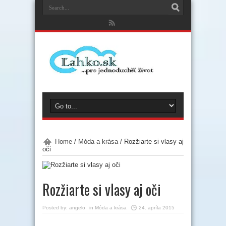
Home
/
Móda a krása
/
Rozžiarte si vlasy aj
oči
Rozžiarte si vlasy aj oči
Posted by:
angelo
in
Móda a krása
24. apríla 2015