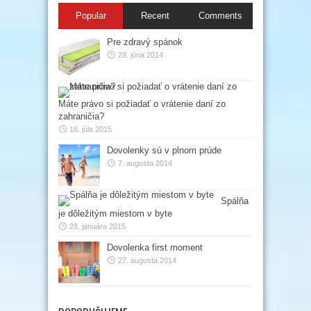
Popular
Recent
Comments
Pre zdravý spánok
29. júna 2014
Máte právo si požiadať o vrátenie daní zo
zahraničia?
16. júla 2015
Dovolenky sú v plnom prúde
7. augusta 2014
Spálňa
je dôležitým miestom v byte
28. januára 2015
Dovolenka first moment
27. augusta 2014