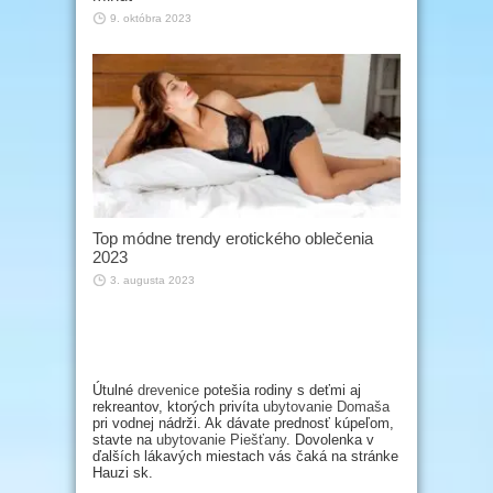
9. októbra 2023
Top módne trendy erotického oblečenia
2023
3. augusta 2023
Útulné
drevenice
potešia rodiny s deťmi aj
rekreantov, ktorých privíta
ubytovanie Domaša
pri vodnej nádrži. Ak dávate prednosť kúpeľom,
stavte na
ubytovanie Piešťany
. Dovolenka v
ďalších lákavých miestach vás čaká na stránke
Hauzi sk.