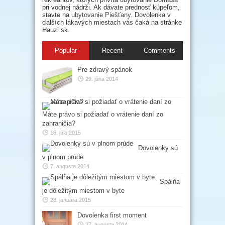
pri vodnej nádrži. Ak dávate prednosť kúpeľom,
stavte na
ubytovanie Piešťany
. Dovolenka v
ďalších lákavých miestach vás čaká na stránke
Hauzi sk.
Popular
Recent
Comments
Pre zdravý spánok
29. júna 2014
Máte právo si požiadať o vrátenie daní zo
zahraničia?
16. júla 2015
Dovolenky sú
v plnom prúde
7. augusta 2014
Spálňa
je dôležitým miestom v byte
28. januára 2015
Dovolenka first moment
27. augusta 2014