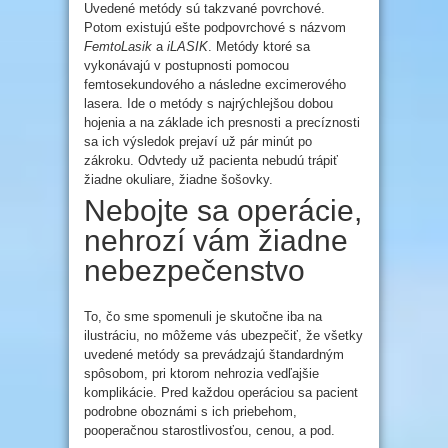
Uvedené metódy sú takzvané povrchové.
Potom existujú ešte podpovrchové s názvom
FemtoLasik
a
iLASIK
. Metódy ktoré sa
vykonávajú v postupnosti pomocou
femtosekundového a následne excimerového
lasera. Ide o metódy s najrýchlejšou dobou
hojenia a na základe ich presnosti a precíznosti
sa ich výsledok prejaví už pár minút po
zákroku. Odvtedy už pacienta nebudú trápiť
žiadne okuliare, žiadne šošovky.
Nebojte sa operácie,
nehrozí vám žiadne
nebezpečenstvo
To, čo sme spomenuli je skutočne iba na
ilustráciu, no môžeme vás ubezpečiť, že všetky
uvedené metódy sa prevádzajú štandardným
spôsobom, pri ktorom nehrozia vedľajšie
komplikácie. Pred každou operáciou sa pacient
podrobne oboznámi s ich priebehom,
pooperačnou starostlivosťou, cenou, a pod.