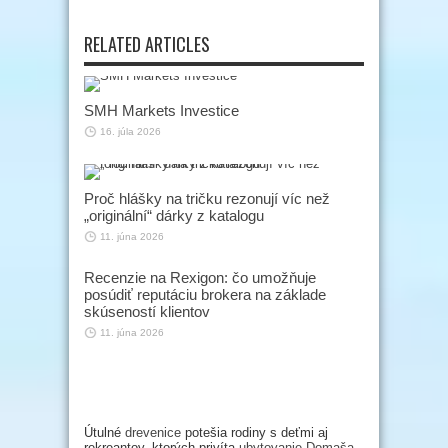
RELATED ARTICLES
SMH Markets Investice
16. júla 2026
Proč hlášky na tričku rezonují víc než
„originální“ dárky z katalogu
11. júna 2026
Recenzie na Rexigon: čo umožňuje
posúdiť reputáciu brokera na základe
skúseností klientov
11. júna 2026
Útulné
drevenice
potešia rodiny s deťmi aj
rekreantov, ktorých privíta
ubytovanie Domaša