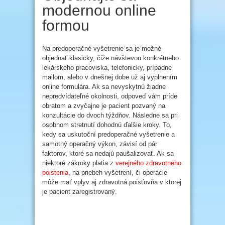
modernou online
formou
Na predoperačné vyšetrenie sa je možné
objednať klasicky, čiže návštevou konkrétneho
lekárskeho pracoviska, telefonicky, prípadne
mailom, alebo v dnešnej dobe už aj vyplnením
online formulára. Ak sa nevyskytnú žiadne
nepredvídateľné okolnosti, odpoveď vám príde
obratom a zvyčajne je pacient pozvaný na
konzultácie do dvoch týždňov. Následne sa pri
osobnom stretnutí dohodnú ďalšie kroky. To,
kedy sa uskutoční predoperačné vyšetrenie a
samotný operačný výkon, závisí od pár
faktorov, ktoré sa nedajú paušalizovať. Ak sa
niektoré zákroky platia z
verejného zdravotného
poistenia
, na priebeh vyšetrení, či operácie
môže mať vplyv aj zdravotná poisťovňa v ktorej
je pacient zaregistrovaný.