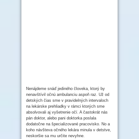
Nenájdeme snáď jediného človeka, ktorý by
nenavštívil očnú ambulanciu aspoň raz. Už od
detských čias sme v pravidelných intervaloch
na lekárske prehliadky v rámci ktorých sme
absolvovali aj vyšetrenie očí. A častokrát nás
pán doktor, alebo pani doktorka poslala
dodatočne na špecializované pracovisko. No a
koho návšteva očného lekára minula v detstve,
neskoršie sa mu určite nevyhne.