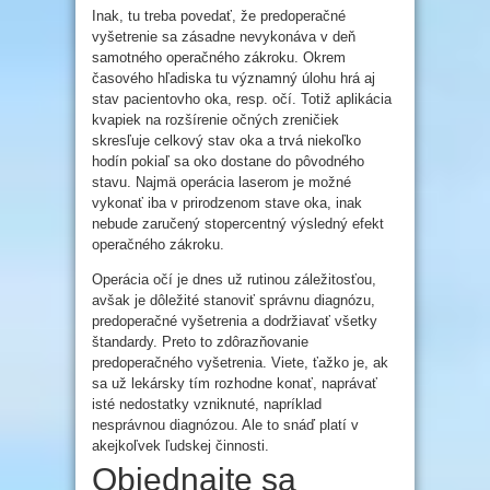
Inak, tu treba povedať, že predoperačné
vyšetrenie sa zásadne nevykonáva v deň
samotného operačného zákroku. Okrem
časového hľadiska tu významný úlohu hrá aj
stav pacientovho oka, resp. očí. Totiž aplikácia
kvapiek na rozšírenie očných zreničiek
skresľuje celkový stav oka a trvá niekoľko
hodín pokiaľ sa oko dostane do pôvodného
stavu. Najmä operácia laserom je možné
vykonať iba v prirodzenom stave oka, inak
nebude zaručený stopercentný výsledný efekt
operačného zákroku.
Operácia očí je dnes už rutinou záležitosťou,
avšak je dôležité stanoviť správnu diagnózu,
predoperačné vyšetrenia a dodržiavať všetky
štandardy. Preto to zdôrazňovanie
predoperačného vyšetrenia. Viete, ťažko je, ak
sa už lekársky tím rozhodne konať, naprávať
isté nedostatky vzniknuté, napríklad
nesprávnou diagnózou. Ale to snáď platí v
akejkoľvek ľudskej činnosti.
Objednajte sa