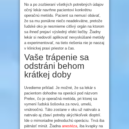
No a po zozbieraní všetkých potrebných údajov
očný lekár navrhne pacientovi konkrétnu
operačnú metódu. Pacient sa nemusí obávať,
že sa mu ponúkne niečo neadekvátne, pretože
ľudské oko je nesmierne citlivý orgán na ktorom
sa ihneď prejaví výsledný efekt liečby. Žiadny
lekár si nedovolí aplikovať nevyskúšané metódy
a experimentovať, na tieto riešenia nie je naozaj
v klinickej praxi priestor a čas.
Vaše trápenie sa
odstráni behom
krátkej doby
Uvedieme príklad. Je možné, že sa lekár s
pacientom dohodne na operácii pod názvom
Prelex, čo je operačná metóda, pri ktorej sa
vymení ľudská šošovka za novú, umelú,
vnútroočnú. Táto zostane v oku už natrvalo a
natrvalo aj zbaví potreby akýchkoľvek dioptrií.
Ide o mimoriadne jednoduchú operáciu. Trvá iba
pätnásť minút. Žiadna
anestéza
, iba kvapky na