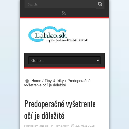
Home
/
Tipy & triky
/
Predoperačné
vyšetrenie očí je dôležité
Predoperačné vyšetrenie
očí je dôležité
Posted by:
angelo
in
Tipy & triky
22. mája 2018