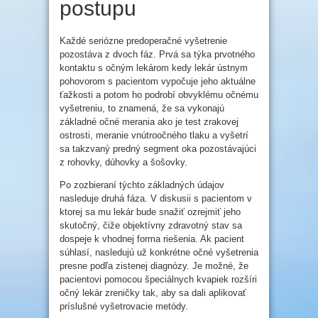
postupu
Každé seriózne predoperačné vyšetrenie
pozostáva z dvoch fáz. Prvá sa týka prvotného
kontaktu s očným lekárom kedy lekár ústnym
pohovorom s pacientom vypočuje jeho aktuálne
ťažkosti a potom ho podrobí obvyklému očnému
vyšetreniu, to znamená, že sa vykonajú
základné očné merania ako je test zrakovej
ostrosti, meranie vnútroočného tlaku a vyšetrí
sa takzvaný predný segment oka pozostávajúci
z rohovky, dúhovky a šošovky.
Po zozbieraní týchto základných údajov
nasleduje druhá fáza. V diskusii s pacientom v
ktorej sa mu lekár bude snažiť ozrejmiť jeho
skutočný, čiže objektívny zdravotný stav sa
dospeje k vhodnej forma riešenia. Ak pacient
súhlasí, nasledujú už konkrétne očné vyšetrenia
presne podľa zistenej diagnózy. Je možné, že
pacientovi pomocou špeciálnych kvapiek rozšíri
očný lekár zreničky tak, aby sa dali aplikovať
príslušné vyšetrovacie metódy.