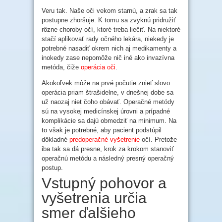
Veru tak. Naše oči vekom starnú, a zrak sa tak
postupne zhoršuje. K tomu sa zvyknú pridružiť
rôzne choroby očí, ktoré treba liečiť. Na niektoré
stačí aplikovať rady očného lekára, niekedy je
potrebné nasadiť okrem nich aj medikamenty a
inokedy zase nepomôže nič iné ako invazívna
metóda, čiže
operácia oči
.
Akokoľvek môže na prvé počutie znieť slovo
operácia priam štrašidelne, v dnešnej dobe sa
už naozaj niet čoho obávať. Operačné metódy
sú na vysokej medicínskej úrovni a prípadné
komplikácie sa dajú obmedziť na minimum. Na
to však je potrebné, aby pacient podstúpil
dôkladné
predoperačné vyšetrenie
očí. Pretože
iba tak sa dá presne, krok za krokom stanoviť
operačnú metódu a následný presný operačný
postup.
Vstupný pohovor a
vyšetrenia určia
smer ďalšieho