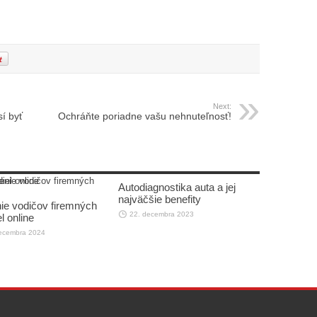
Next:
í byť
Ochráňte poriadne vašu nehnuteľnosť!
Autodiagnostika auta a jej
najväčšie benefity
ie vodičov firemných
22. decembra 2023
l online
ecembra 2024