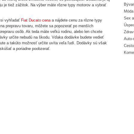
Bývan
ju je tiež zážitok. Na výber máte rôzne typy motorov a vybrať
Móda 
Sex a
 si vyhľadať
Fiat Ducato cena
a nájdete cenu za rôzne typy
Úspec
na prepravu tovaru, môžete sa popozerať po menších
repravu osôb. Ak teda máte veľkú rodinu, alebo len chcete
Zdrav
dávky určite nebudú na škodu. Vďaka dodávke budete vedieť
Auto-
ute a takúto možnosť určite uvíta veľa ľudí. Dodávky sú však
Cesto
yskúšať a poriadne poobzerať.
Komer