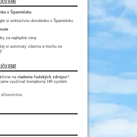
UČUJEME
nka v Španielsku
jte si exkluzívnu dovolenku v Španielsku
nute
ky za najlepšie ceny
ej si
automaty zdarma
a trochu se
j!
UČUJEME
ktívne na
riadenie ľudských zdrojov
?
čame využívať komplexný HR systém
 účtovníctva