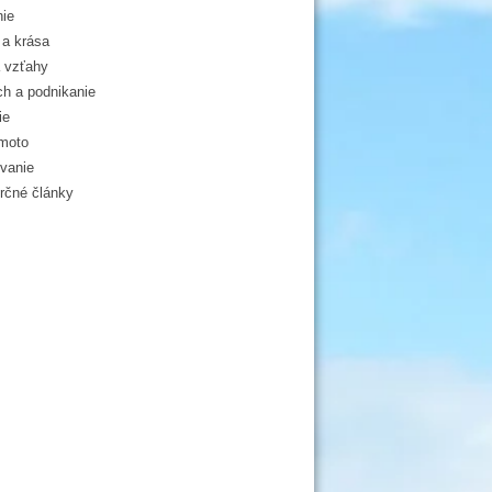
ie
a krása
 vzťahy
h a podnikanie
ie
moto
vanie
čné články