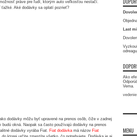
DOPOR
možnosť práve pre ľudí, ktorým auto veľkosťou nestačí.
ť ťažké. Aké dodávky sa oplatí pozrieť?
Dovole
Objedna
Last mi
Dovolen
Vyzkouš
odreagu
DOPOR
Ako efe
Odporú
Vema.
vedenie
ako dodávky môžu byť upravené na prenos osôb, čiže v zadnej
v budú okná. Naopak sa často používajú dodávky na prenos
MENU
valitné dodávky vyrába Fiat.
Fiat dodávka
má názov
Fiat
do ktorej určite zmestíte všetko, čo potrebujete. Dodávka je aj