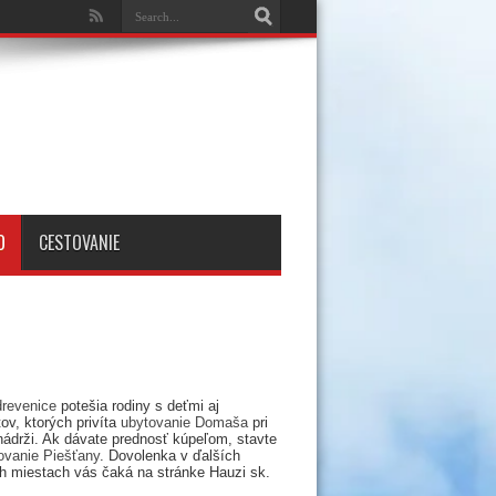
O
CESTOVANIE
drevenice
potešia rodiny s deťmi aj
ov, ktorých privíta
ubytovanie Domaša
pri
nádrži. Ak dávate prednosť kúpeľom, stavte
ovanie Piešťany
. Dovolenka v ďalších
h miestach vás čaká na stránke Hauzi sk.