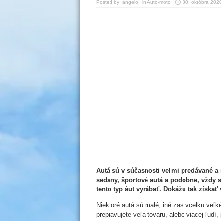
Posted by:
angelo
in
Auto-moto
30. októbra 202
Autá sú v súčasnosti veľmi predávané a n
sedany, športové autá a podobne, vždy s
tento typ áut vyrábať. Dokážu tak získať
Niektoré autá sú malé, iné zas vcelku veľk
prepravujete veľa tovaru, alebo viacej ľudí