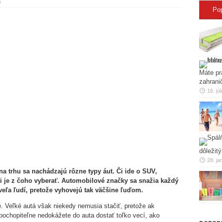
0
Po
Máte pr
zahrani
16. jú
dôležit
28. ja
a trhu sa nachádzajú rôzne typy áut. Či ide o SUV,
i je z čoho vyberať. Automobilové značky sa snažia každý
 veľa ľudí, pretože vyhovejú tak väčšine ľuďom.
é. Veľké autá však niekedy nemusia stačiť, pretože ak
, pochopiteľne nedokážete do auta dostať toľko vecí, ako