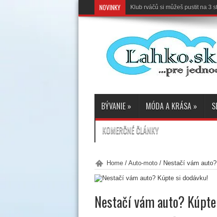
NOVINKY
Klub rváčů si můžeš pustit na 3
BÝVANIE
»
MÓDA A KRÁSA
»
S
KOMERČNÉ ČLÁNKY
Home
/
Auto-moto
/
Nestačí vám auto?
Nestačí vám auto? Kúpte 