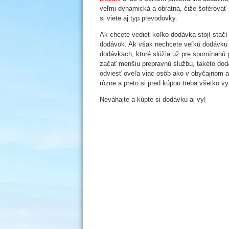
veľmi dynamická a obratná, čiže šoférovať 
si viete aj typ prevodovky.
Ak chcete vedieť koľko dodávka stojí stačí
dodávok. Ak však nechcete veľkú dodávku 
dodávkach, ktoré slúžia už pre spomínanú p
začať menšiu prepravnú službu, takéto do
odviesť oveľa viac osôb ako v obyčajnom a
rôzne a preto si pred kúpou treba všetko v
Neváhajte a kúpte si dodávku aj vy!