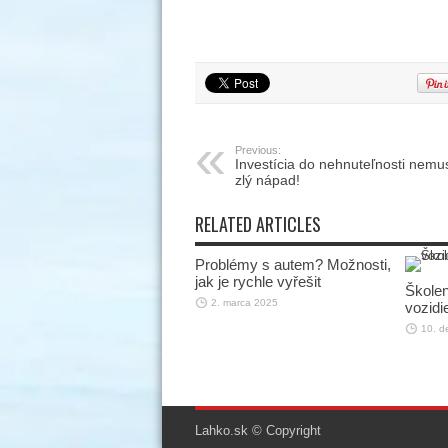
Previous:
Investícia do nehnuteľnosti nemus
zlý nápad!
RELATED ARTICLES
Problémy s autem? Možnosti,
jak je rychle vyřešit
Školen
2. marca 2025
vozidie
10. d
Lahko.sk © Copyright