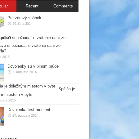
pular
Recent
Comments
Pre zdravý spánok
29. júna 2014
ávo si požiadať o vrátenie daní zo
čia?
la 2015
Dovolenky sú v plnom prúde
7. augusta 2014
Spálňa je
ým miestom v byte
nuára 2015
Dovolenka first moment
27. augusta 2014