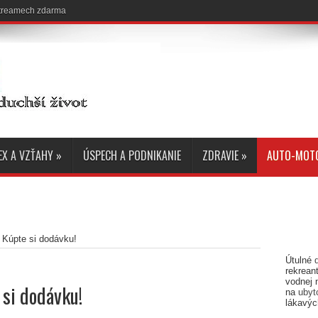
 streamech zdarma
EX A VZŤAHY
»
ÚSPECH A PODNIKANIE
ZDRAVIE
»
AUTO-MOT
 Kúpte si dodávku!
Útulné
rekreant
vodnej 
si dodávku!
na
ubyt
lákavýc