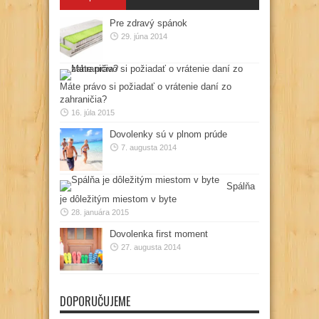
Pre zdravý spánok
29. júna 2014
Máte právo si požiadať o vrátenie daní zo
zahraničia?
16. júla 2015
Dovolenky sú v plnom prúde
7. augusta 2014
Spálňa
je dôležitým miestom v byte
28. januára 2015
Dovolenka first moment
27. augusta 2014
DOPORUČUJEME