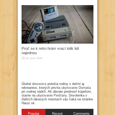
Proč se k retro hrám vrací tolik lidí
najednou
16. júna 2026
Útulné
drevenice
potešia rodiny s deťmi aj
rekreantov, ktorých privíta
ubytovanie Domaša
pri vodnej nádrži. Ak dávate prednosť kúpeľom,
stavte na
ubytovanie Piešťany
. Dovolenka v
ďalších lákavých miestach vás čaká na stránke
Hauzi sk.
Popular
Recent
Comments