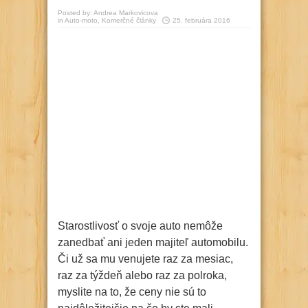
Posted by:
Andrea Markovicova
in
Auto-moto
,
Komerčné články
25. februára 2016
Starostlivosť o svoje auto nemôže
zanedbať ani jeden majiteľ automobilu.
Či už sa mu venujete raz za mesiac,
raz za týždeň alebo raz za polroka,
myslite na to, že ceny nie sú to