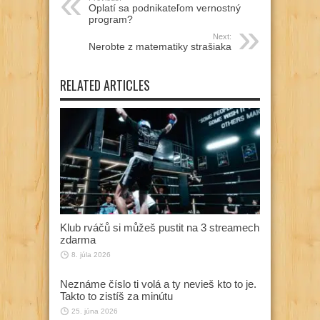
Oplatí sa podnikateľom vernostný
program?
Next:
Nerobte z matematiky strašiaka
RELATED ARTICLES
Klub rváčů si můžeš pustit na 3 streamech
zdarma
8. júla 2026
Neznáme číslo ti volá a ty nevieš kto to je.
Takto to zistíš za minútu
25. júna 2026