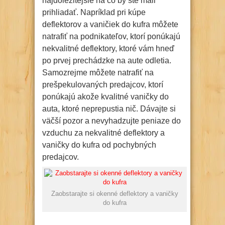
najdôležitejšie na čo by ste mali
prihliadať. Napríklad pri kúpe
deflektorov a vaničiek do kufra môžete
natrafiť na podnikateľov, ktorí ponúkajú
nekvalitné deflektory, ktoré vám hneď
po prvej prechádzke na aute odletia.
Samozrejme môžete natrafiť na
prešpekulovaných predajcov, ktorí
ponúkajú akože kvalitné vaničky do
auta, ktoré neprepustia nič. Dávajte si
väčší pozor a nevyhadzujte peniaze do
vzduchu za nekvalitné deflektory a
vaničky do kufra od pochybných
predajcov.
Zaobstarajte si okenné deflektory a vaničky
do kufra