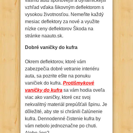
vášmu autu športovejší a dynamickejší
vzhľad vďaka šikovným deflektorom s
vysokou životnosťou. Nemeňte každý
mesiac deflektory za nové a využite
nízke ceny deflektorov Škoda na
stránke naauto.sk.
Dobré vaničky do kufra
Okrem deflektorov, ktoré vám
zabezpečia dobré vetranie interiéru
auta, sa pozrite ešte na ponuku
vaničiek do kufra.
Protišmykové
vaničky do kufra
sa vám hodia oveľa
viac ako vaničky, ktoré cez svoj
nekvalitný materiál prepúšťali špinu. Je
dôležité, aby ste si chránili čalúnenie
kufra. Dennodenné čistenie kufra by
vám nebolo jednoznačne po chuti.
Alebo áno?