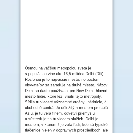
Ôsmou najväčšou metropolou sveta je
s populáciou viac ako 16,5 milióna Delhi (Díli).
Rozlohou je to najväčšie mesto, no počtom
obyvateľov sa zaraďuje na druhé miesto. Názov
Delhi sa často používa aj pre New Delhi, hlavné
mesto Indie, ktoré leží vnútri tejto metropoly.
Sídlia tu viaceré významné orgány, inštitúcie, či
obchodné centrá. Je dôležitým mestom pre celú
Áziu, je tu veľa firiem, odvetví priemyslu
a sústreďuje sa tu viacero služieb. Delhi je
mestom, v ktorom žije veľa ľudí, kde sú typické
tlačenice nielen v dopravných prostriedkoch, ale