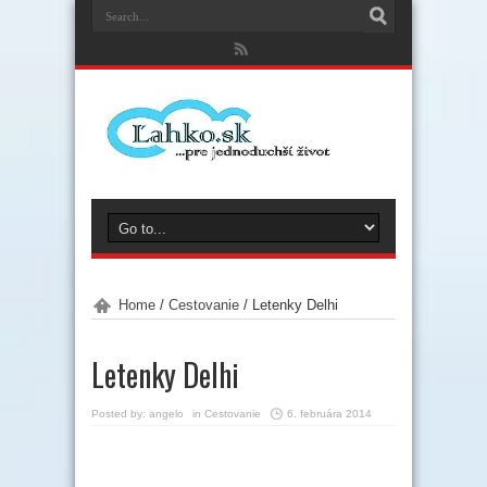
Home
/
Cestovanie
/
Letenky Delhi
Letenky Delhi
Posted by:
angelo
in
Cestovanie
6. februára 2014