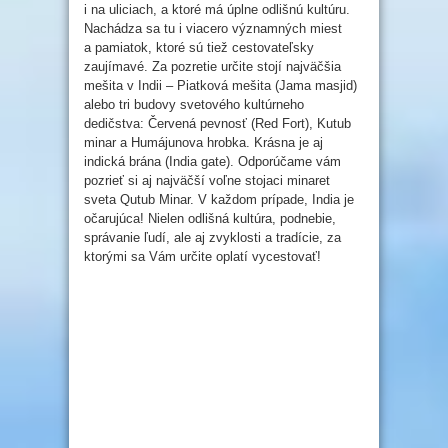
i na uliciach, a ktoré má úplne odlišnú kultúru.
Nachádza sa tu i viacero významných miest
a pamiatok, ktoré sú tiež cestovateľsky
zaujímavé. Za pozretie určite stojí najväčšia
mešita v Indii – Piatková mešita (Jama masjid)
alebo tri budovy svetového kultúrneho
dedičstva: Červená pevnosť (Red Fort), Kutub
minar a Humájunova hrobka. Krásna je aj
indická brána (India gate). Odporúčame vám
pozrieť si aj najväčší voľne stojaci minaret
sveta Qutub Minar. V každom prípade, India je
očarujúca! Nielen odlišná kultúra, podnebie,
správanie ľudí, ale aj zvyklosti a tradície, za
ktorými sa Vám určite oplatí vycestovať!