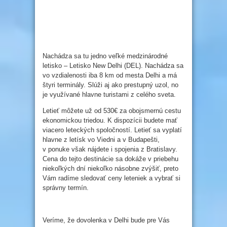
Nachádza sa tu jedno veľké medzinárodné
letisko – Letisko New Delhi (DEL). Nachádza sa
vo vzdialenosti iba 8 km od mesta Delhi a má
štyri terminály. Slúži aj ako prestupný uzol, no
je využívané hlavne turistami z celého sveta.
Letieť môžete už od 530€ za obojsmernú cestu
ekonomickou triedou. K dispozícii budete mať
viacero leteckých spoločností. Letieť sa vyplatí
hlavne z letísk vo Viedni a v Budapešti,
v ponuke však nájdete i spojenia z Bratislavy.
Cena do tejto destinácie sa dokáže v priebehu
niekoľkých dní niekoľko násobne zvýšiť, preto
Vám radíme sledovať ceny leteniek a vybrať si
správny termín.
Veríme, že dovolenka v Delhi bude pre Vás