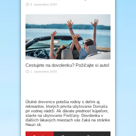
9. septembra 2020
Cestujete na dovolenku? Požičajte si auto!
1. septembra 2020
Útulné
drevenice
potešia rodiny s deťmi aj
rekreantov, ktorých privíta
ubytovanie Domaša
pri vodnej nádrži. Ak dávate prednosť kúpeľom,
stavte na
ubytovanie Piešťany
. Dovolenka v
ďalších lákavých miestach vás čaká na stránke
Hauzi sk.