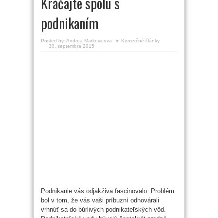
Kráčajte spolu s
podnikaním
Posted by:
Andrea Markovicova
in
Komerčné články
30. septembra 2015
Podnikanie vás odjakživa fascinovalo. Problém
bol v tom, že vás vaši príbuzní odhovárali
vrhnúť sa do búrlivých podnikateľských vôd.