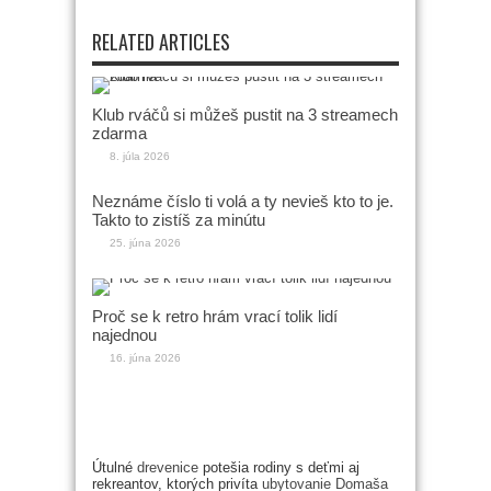
RELATED ARTICLES
Klub rváčů si můžeš pustit na 3 streamech
zdarma
8. júla 2026
Neznáme číslo ti volá a ty nevieš kto to je.
Takto to zistíš za minútu
25. júna 2026
Proč se k retro hrám vrací tolik lidí
najednou
16. júna 2026
Útulné
drevenice
potešia rodiny s deťmi aj
rekreantov, ktorých privíta
ubytovanie Domaša