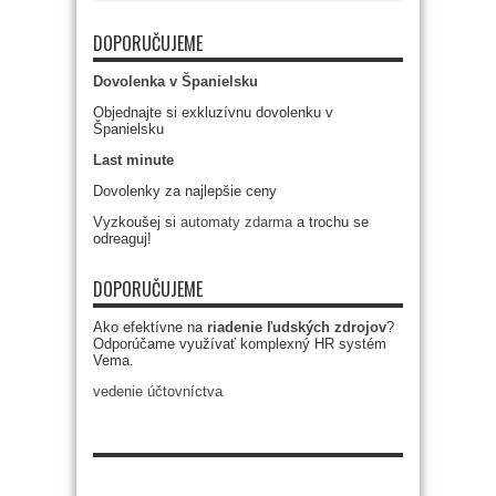
DOPORUČUJEME
Dovolenka v Španielsku
Objednajte si exkluzívnu dovolenku v
Španielsku
Last minute
Dovolenky za najlepšie ceny
Vyzkoušej si
automaty zdarma
a trochu se
odreaguj!
DOPORUČUJEME
Ako efektívne na
riadenie ľudských zdrojov
?
Odporúčame využívať komplexný HR systém
Vema.
vedenie účtovníctva