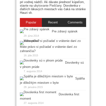
pri vodnej nádrži. Ak dávate prednosť kúpeľom,
stavte na
ubytovanie Piešťany
. Dovolenka v
ďalších lákavých miestach vás čaká na stránke
Hauzi sk.
Popular
Recent
Comments
Pre zdravý spánok
29. júna 2014
Máte právo si požiadať o vrátenie daní zo
zahraničia?
16. júla 2015
Dovolenky sú
v plnom prúde
7. augusta 2014
Spálňa
je dôležitým miestom v byte
28. januára 2015
Dovolenka first
moment
27. augusta 2014