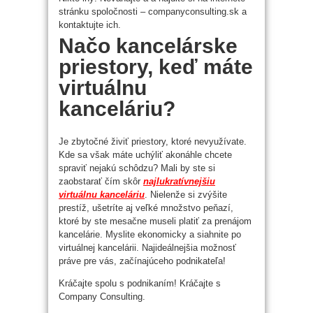
stránku spoločnosti – companyconsulting.sk a
kontaktujte ich.
Načo kancelárske
priestory, keď máte
virtuálnu
kanceláriu?
Je zbytočné živiť priestory, ktoré nevyužívate.
Kde sa však máte uchýliť akonáhle chcete
spraviť nejakú schôdzu? Mali by ste si
zaobstarať čím skôr
najlukratívnejšiu
virtuálnu kanceláriu
. Nielenže si zvýšite
prestíž, ušetríte aj veľké množstvo peňazí,
ktoré by ste mesačne museli platiť za prenájom
kancelárie. Myslite ekonomicky a siahnite po
virtuálnej kancelárii. Najideálnejšia možnosť
práve pre vás, začínajúceho podnikateľa!
Kráčajte spolu s podnikaním! Kráčajte s
Company Consulting.