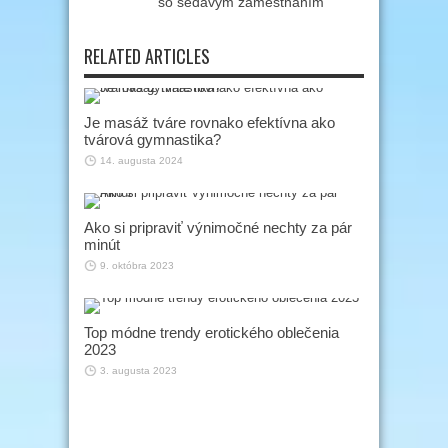
so sedavým zamestnaním
RELATED ARTICLES
Je masáž tváre rovnako efektívna ako
tvárová gymnastika?
14. augusta 2024
Ako si pripraviť výnimočné nechty za pár
minút
9. októbra 2023
Top módne trendy erotického oblečenia
2023
3. augusta 2023