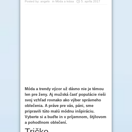
Posted by:
angelo
in
Móda a krása
5. apríla 2017
Móda a trendy výzor už dávno nie je témou
len pre ženy. Aj mužská časť populácie rieši
svoj vzhľad rovnako ako výber správneho
oblečenia. A práve pre vás, páni, sme
pripravili túto malú módnu inšpiráciu.
Vyberte si a buďte in v príjemnom, štýlovom
a pohodlnom oblečení.
Tričko