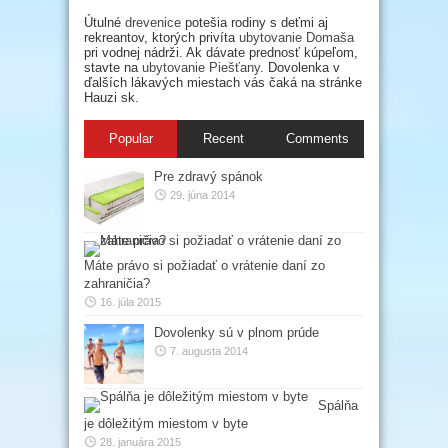
Útulné
drevenice
potešia rodiny s deťmi aj
rekreantov, ktorých privíta
ubytovanie Domaša
pri vodnej nádrži. Ak dávate prednosť kúpeľom,
stavte na
ubytovanie Piešťany
. Dovolenka v
ďalších lákavých miestach vás čaká na stránke
Hauzi sk.
Popular
Recent
Comments
Pre zdravý spánok
29. júna 2014
Máte právo si požiadať o vrátenie daní zo
zahraničia?
16. júla 2015
Dovolenky sú v plnom prúde
7. augusta 2014
Spálňa
je dôležitým miestom v byte
28. januára 2015