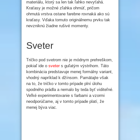
materiálu, ktorý sa len tak ľahko nevyťahá.
Kraťasy je možné zľahka ohrnúť, pričom
ohrnutá vrstva ostane farebne rovnaká ako sú
kraťasy. Vďaka tomuto originálnemu prvku tak
nevzniknú žiadne rušivé momenty.
Sveter
Tričko pod svetrom nie je módnym prehreškom,
pokiaľ ide o
sveter
s guľatým výstrihom. Táto
kombinácia predstavuje menej formálny variant,
vhodný napríklad k džínsom. Pamätajte však
na to, že tričko v tomto prípade plní úlohu
spodného prádla a nemalo by teda byť viditeľné.
Veľké experimentovanie s farbami a vzormi
neodporúčame, aj v tomto prípade platí, že
menej býva viac.