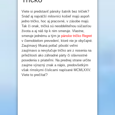
Viete si predstaviť pánsky šatník bez tričiek?
Snáď aj najväčší milovníci košieľ majú aspoň
jedno tričko, hoc aj pracovné, v zásobe majú.
Tak či onak, tričká sú neoddeliteľnou súčasťou
života a aj náš tip k nim smeruje. Vlastne,
smeruje jednému a tým je
pánske tričko Regret
v čiernobielom prevedení, ktoré nie je obyčajné.
Zaujímavý fŕkaná potlač pôsobí veľmi
zaujímavo a nevylučuje tričko ani z nosenia na
príležitosti ako záhradné párty či slávnostné
posedenia s priateľmi. Na prednej strane určite
zaujme výrazný znak a nápis, predovšetkým
však rímskymi číslicami napísané MCMLXXV.
Viete to prečítať?