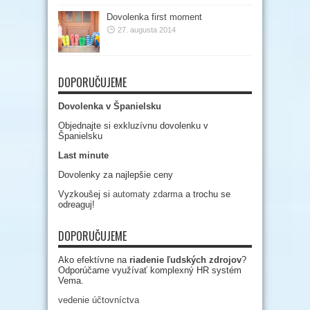
Dovolenka first moment
27. augusta 2014
DOPORUČUJEME
Dovolenka v Španielsku
Objednajte si exkluzívnu dovolenku v
Španielsku
Last minute
Dovolenky za najlepšie ceny
Vyzkoušej si
automaty zdarma
a trochu se
odreaguj!
DOPORUČUJEME
Ako efektívne na
riadenie ľudských zdrojov
?
Odporúčame využívať komplexný HR systém
Vema.
vedenie účtovníctva