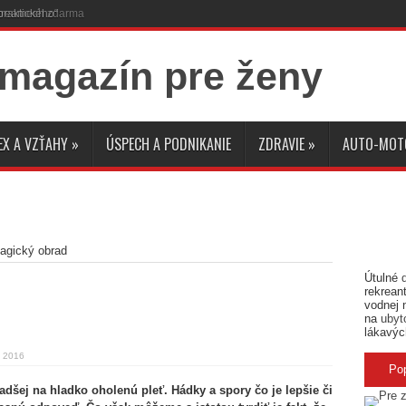
praktického“
EX A VZŤAHY
»
ÚSPECH A PODNIKANIE
ZDRAVIE
»
AUTO-MOT
agický obrad
Útulné
rekreant
vodnej 
na
ubyt
lákavýc
a 2016
Po
dšej na hladko oholenú pleť. Hádky a spory čo je lepšie či