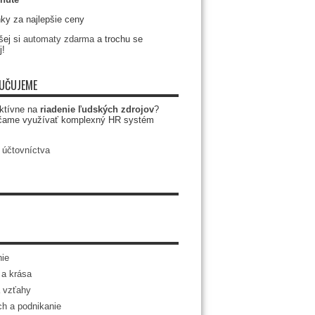
ky za najlepšie ceny
ej si
automaty zdarma
a trochu se
j!
UČUJEME
ktívne na
riadenie ľudských zdrojov
?
čame využívať komplexný HR systém
 účtovníctva
ie
a krása
 vzťahy
h a podnikanie