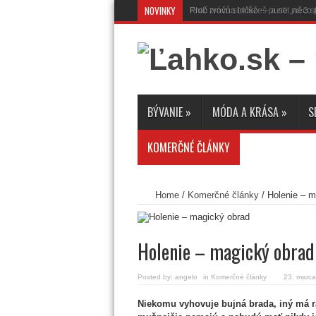
NOVINKY
Proč zrovna tričko — a ne „něco 
BÝVANIE
»
MÓDA A KRÁSA
»
S
KOMERČNÉ ČLÁNKY
Home
/
Komerčné články
/
Holenie – m
Holenie – magický obrad
Posted by:
angelo
in
Komerčné články
23. marc
Niekomu vyhovuje bujná brada, iný má ra