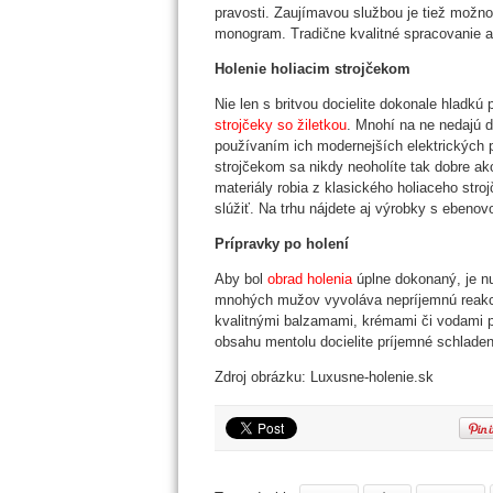
pravosti. Zaujímavou službou je tiež možno
monogram. Tradične kvalitné spracovanie a j
Holenie holiacim strojčekom
Nie len s britvou docielite dokonale hladkú
strojčeky so žiletkou
. Mnohí na ne nedajú d
používaním ich modernejších elektrických 
strojčekom sa nikdy neoholíte tak dobre ako
materiály robia z klasického holiaceho str
slúžiť. Na trhu nájdete aj výrobky s ebeno
Prípravky po holení
Aby bol
obrad holenia
úplne dokonaný, je nu
mnohých mužov vyvoláva nepríjemnú reakci
kvalitnými balzamami, krémami či vodami 
obsahu mentolu docielite príjemné schladeni
Zdroj obrázku: Luxusne-holenie.sk