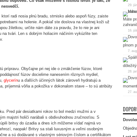
snú odpoveď. Čo však môžeme s istotou tvrdiť je fakt, že
29. jú
 nesvedčí.
ktorí radi nosia plnú bradu, strnisko alebo aspoň fúzy, zaiste
Máte pr
 potrebami na holenie. A pokiaľ ste doslova na vlastnej koži už
zahrani
upou žiletkou, určite nám dáte za pravdu, že to nie je ani
16. jú
 na tvári. Len s dobrým holiacim náčiním vykúzlite ten
v.
plnom p
7. au
dôležit
tú prípravu. Obyčajne pri nej ide o zmäkčenie fúzov, ktoré
28. ja
poddajnosť fúzov docielime nanesením rôznych mydiel,
u,
glycerín
u a ďalších účinných látok zároveň hydratujú a
, príjemná vôňa a pokožka v dokonalom stave – to sú atribúty
momen
27. a
DOPOR
siku. Pred pár desiatkami rokov to bol medzi mužmi a v
rým majstri holiči narábali s obdivuhodnou zručnosťou. S
Dovole
túpili britvy do úzadia a dnes ich môžeme vídať najmä vo
Objedna
ehrozí, naopak! Britvy sa stali luxusným a veľmi osobným
ručne a sú dodávané s vlastným sériovým číslom a certifikátom
Last mi