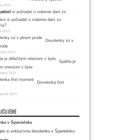
na 2014
ávo si požiadať o vrátenie daní zo
čia?
la 2015
Dovolenky sú v
rúde
gusta 2014
Spálňa je
ým miestom v byte
nuára 2015
Dovolenka first
t
ugusta 2014
UČUJEME
nka v Španielsku
jte si exkluzívnu dovolenku v Španielsku
nute