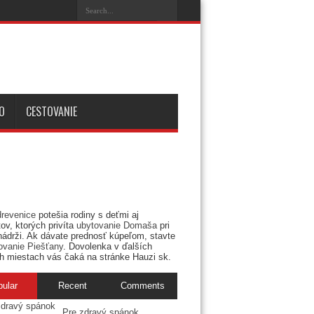
O
CESTOVANIE
drevenice
potešia rodiny s deťmi aj
ov, ktorých privíta
ubytovanie Domaša
pri
nádrži. Ak dávate prednosť kúpeľom, stavte
ovanie Piešťany
. Dovolenka v ďalších
h miestach vás čaká na stránke Hauzi sk.
pular
Recent
Comments
Pre zdravý spánok