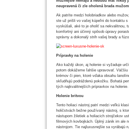
mužnejšie nemajú a nebudú mať nikdy ja
neupravená či zle oholená brada mužom
Ak patríte medzi holobriadkov alebo mužov, 
ste už prišli vo vašej kúpeľni do kontaktu s
vyskúšali, aké to je oholiť sa nekvalitnou, t
komfortný ani účinný spôsob úpravy porastu
správny a dokonalý strih vašej brady a fúzo
Prípravky na holenie
Ako každý úkon, aj holenie si vyžaduje urči
potom dokážeme ľahšie upravovať. Väčšiu 
krémov či pien, ktoré vďaka obsahu lanolín
skľudňujú podráždenú pokožku. Bohatá pena
tých najkvalitnejších prípravkov na holenie.
Holenie britvou
Tento holiaci nástroj patrí medzi veľkú kla
holičstvách bežne používaný nástroj, s kto
nástupom žiletiek a holiacich strojčekov us
filmových kovbojkách. Úplný zánik im ale n
nástrojom. Tie najluxusnejšie sa vyrábajú 