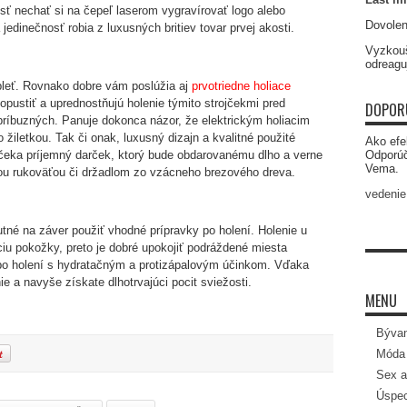
sť nechať si na čepeľ laserom vygravírovať logo alebo
Dovolen
edinečnosť robia z luxusných britiev tovar prvej akosti.
Vyzkouš
odreagu
 pleť. Rovnako dobre vám poslúžia aj
prvotriedne holiace
opustiť a uprednostňujú holenie týmito strojčekmi pred
DOPOR
príbuzných. Panuje dokonca názor, že elektrickým holiacim
 žiletkou. Tak či onak, luxusný dizajn a kvalitné použité
Ako efe
ojčeka príjemný darček, ktorý bude obdarovanému dlho a verne
Odporú
Vema.
vou rukoväťou či držadlom zo vzácneho brezového dreva.
vedenie
tné na záver použiť vhodné prípravky po holení. Holenie u
u pokožky, preto je dobré upokojiť podráždené miesta
po holení s hydratačným a protizápalovým účinkom. Vďaka
e a navyše získate dlhotrvajúci pocit sviežosti.
MENU
Bývan
Móda 
Sex a
Úspec