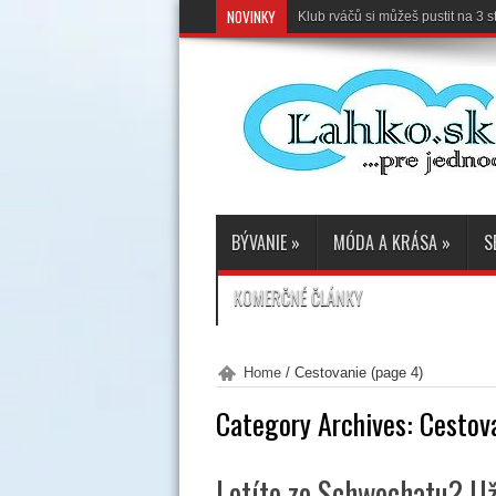
NOVINKY
Klub rváčů si můžeš pustit na 3
BÝVANIE
»
MÓDA A KRÁSA
»
S
KOMERČNÉ ČLÁNKY
Home
/
Cestovanie
(page 4)
Category Archives:
Cestov
Letíte zo Schwechatu? Uži