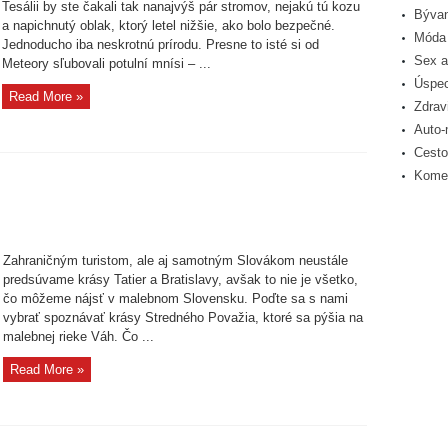
Tesálii by ste čakali tak nanajvýš pár stromov, nejakú tú kozu
Bývan
a napichnutý oblak, ktorý letel nižšie, ako bolo bezpečné.
Móda 
Jednoducho iba neskrotnú prírodu. Presne to isté si od
Sex a
Meteory sľubovali potulní mnísi – ...
Úspec
Read More »
Zdrav
Auto-
Cesto
Komer
ho
Zahraničným turistom, ale aj samotným Slovákom neustále
predsúvame krásy Tatier a Bratislavy, avšak to nie je všetko,
čo môžeme nájsť v malebnom Slovensku. Poďte sa s nami
vybrať spoznávať krásy Stredného Považia, ktoré sa pýšia na
malebnej rieke Váh. Čo ...
Read More »