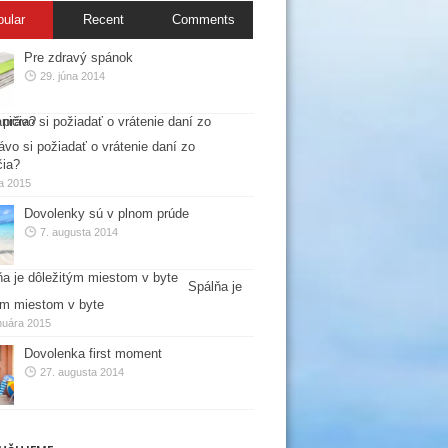
pular
Recent
Comments
Pre zdravý spánok
29. júna 2014
ávo si požiadať o vrátenie daní zo
čia?
la 2015
Dovolenky sú v plnom prúde
7. augusta 2014
Spálňa je
ým miestom v byte
nuára 2015
Dovolenka first moment
27. augusta 2014