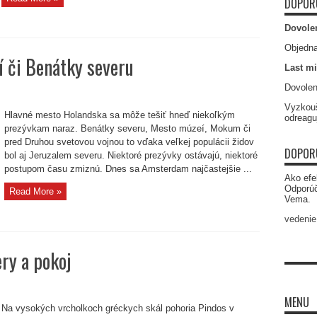
DOPOR
Dovole
Objedna
 či Benátky severu
Last mi
Dovolen
am:
Vyzkouš
Hlavné mesto Holandska sa môže tešiť hneď niekoľkým
odreagu
prezývkam naraz. Benátky severu, Mesto múzeí, Mokum či
pred Druhou svetovou vojnou to vďaka veľkej populácii židov
DOPOR
bol aj Jeruzalem severu. Niektoré prezývky ostávajú, niektoré
postupom času zmiznú. Dnes sa Amsterdam najčastejšie ...
Ako efe
Odporú
Read More »
Vema.
vedenie
ry a pokoj
a
MENU
Na vysokých vrcholkoch gréckych skál pohoria Pindos v
ery