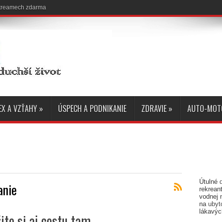
 streamech zdarma
EX A VZŤAHY
»
ÚSPECH A PODNIKANIE
ZDRAVIE
»
AUTO-MOT
Útulné
anie
rekreant
vodnej 
na
ubyt
lákavýc
te si aj cestu tam