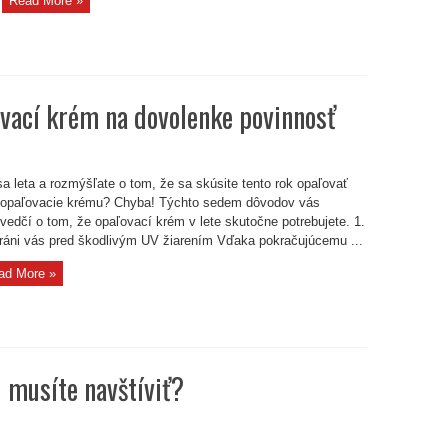
Read More »
ovací krém na dovolenke povinnosť
 sa leta a rozmýšľate o tom, že sa skúsite tento rok opaľovať
 opaľovacie krému? Chyba! Týchto sedem dôvodov vás
vedčí o tom, že opaľovací krém v lete skutočne potrebujete. 1.
áni vás pred škodlivým UV žiarením Vďaka pokračujúcemu ...
ad More »
 musíte navštíviť?