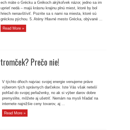
ech máte o Grécku a Grékoch akýkoľvek názor, jedno sa im
uprieť nedá – majú krásnu krajinu plnú miest, ktoré by bol
hriech nenavštíviť. Pozrite sa s nami na miesta, ktoré sú
gréckou pýchou. 5. Atény Hlavné mesto Grécka, obývané ...
Read More »
stromček? Prečo nie!
enka
V týchto dňoch najviac svojej energie venujeme práve
ný
ek?
výberom tých správnych darčekov. Iste Vás však neteší
pohľad do svojej peňaženky, no ak si výber darov dobre
premyslite, môžete aj ušetriť. Nemám na mysli hľadať na
internete najnižšie ceny tovarov, aj ...
Read More »