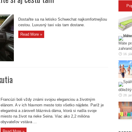
Po
Dostaňte sa na letisko Schwechat najkomfortnejšou
chatu?
cestou. Luxusný taxi vás tam dostane.
Read More »
Máte pr
zahrani
16. jú
kutia
dôležit
e
28. ja
Francúzi boli vždy známi svojou eleganciou a životným
elánom. A v ich hlavnom meste toto všetko nájdete. Paríž je
elegantná a zároveň bláznivá dáma, ktorá si našla svoje
miesto na život na rieke Seina. Viac ako 2,2 milióna
obyvateľov vstáva ...
Read More »