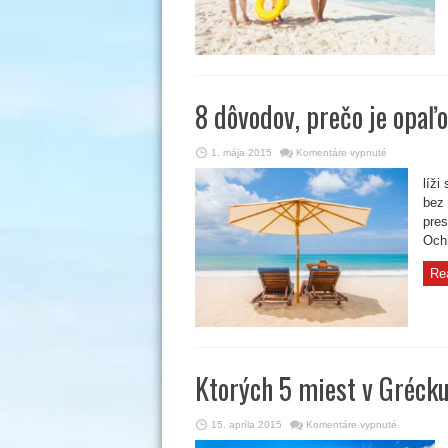
8 dôvodov, prečo je opaľ
na
1. mája 2015
Komentáre vypnuté
8
dôvodov,
líži
prečo
je
bez
opaľovací
krém
pres
na
Ochr
dovolenke
povinnosť
Re
Ktorých 5 miest v Grécku
na
15. apríla 2015
Komentáre vypnuté
Ktorých
5