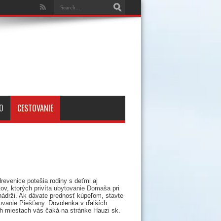
O
CESTOVANIE
drevenice
potešia rodiny s deťmi aj
ov, ktorých privíta
ubytovanie Domaša
pri
nádrži. Ak dávate prednosť kúpeľom, stavte
ovanie Piešťany
. Dovolenka v ďalších
h miestach vás čaká na stránke Hauzi sk.