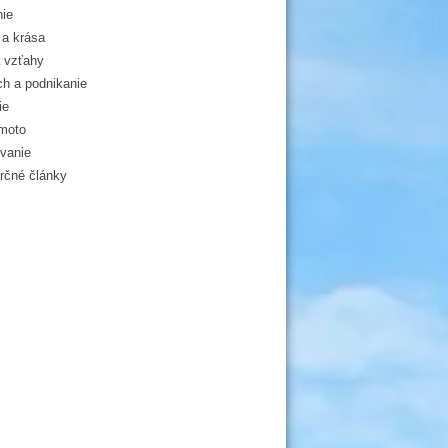
ie
a krása
 vzťahy
h a podnikanie
ie
moto
vanie
čné články