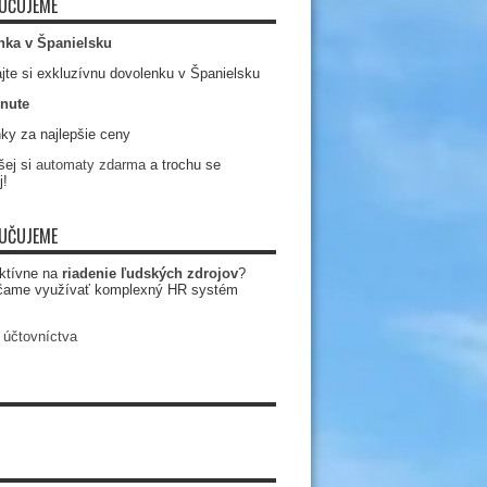
UČUJEME
nka v Španielsku
jte si exkluzívnu dovolenku v Španielsku
nute
ky za najlepšie ceny
ej si
automaty zdarma
a trochu se
j!
UČUJEME
ktívne na
riadenie ľudských zdrojov
?
čame využívať komplexný HR systém
 účtovníctva