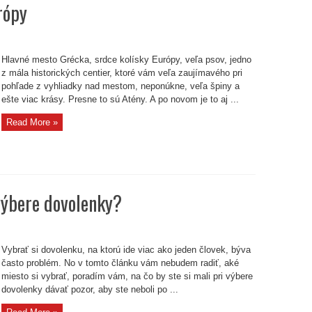
rópy
Hlavné mesto Grécka, srdce kolísky Európy, veľa psov, jedno
z mála historických centier, ktoré vám veľa zaujímavého pri
pohľade z vyhliadky nad mestom, neponúkne, veľa špiny a
ešte viac krásy. Presne to sú Atény. A po novom je to aj ...
Read More »
 výbere dovolenky?
Vybrať si dovolenku, na ktorú ide viac ako jeden človek, býva
často problém. No v tomto článku vám nebudem radiť, aké
miesto si vybrať, poradím vám, na čo by ste si mali pri výbere
dovolenky dávať pozor, aby ste neboli po ...