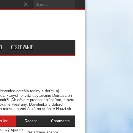
O
CESTOVANIE
drevenice
potešia rodiny s deťmi aj
ov, ktorých privíta
ubytovanie Domaša
pri
nádrži. Ak dávate prednosť kúpeľom, stavte
ovanie Piešťany
. Dovolenka v ďalších
h miestach vás čaká na stránke Hauzi sk.
pular
Recent
Comments
Pre zdravý spánok