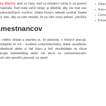
ka dôležitá
, preč sú časy, keď sa skladníci ručne či za pomoci
Zdrav
materiálu. Keď máte väčší sklad, je dôležité, aby ste mali viac
Auto-
ysokozdvižných vozíkov, vďaka ktorým nebudú vznikať žiadne
Cesto
ický stav, aby sa vám nestalo, že sa vám zrazu pokazí „zdvižka“
Komer
zamestnancov
celého skladu a pravdou je, že priestory, v ktorých pracujú,
Vylepšite im ich – kvalitná vzduchotechnika, dobré osvetlenie,
obedovať alebo si dať kávu a tiež nezabúdajte na rôzne
nizujte teambuilding alebo iné akcie so zamestnancami.
ktoré vám pomôžu posunúť sa vpred.