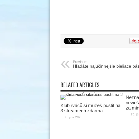
Previous:
Hľadáte najúčinnejšie bieliace pá
RELATED ARTICLES
Neznám
nevieš 
Klub rváčů si můžeš pustit na
za min
3 streamech zdarma
25. j
8. júla 2026