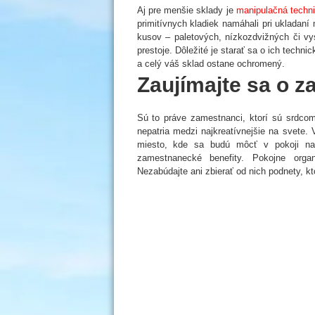
Aj pre menšie sklady je
manipulačná techni
primitívnych kladiek namáhali pri ukladaní 
kusov – paletových, nízkozdvižných či v
prestoje. Dôležité je starať sa o ich techn
a celý váš sklad ostane ochromený.
Zaujímajte sa o 
Sú to práve zamestnanci, ktorí sú srdcom 
nepatria medzi najkreatívnejšie na svete. 
miesto, kde sa budú môcť v pokoji na
zamestnanecké benefity. Pokojne orga
Nezabúdajte ani zbierať od nich podnety, 