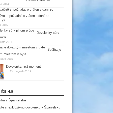
na 2014
ávo si požiadať o vrátenie daní zo
čia?
la 2015
Dovolenky sú v
rúde
gusta 2014
Spálňa je
ým miestom v byte
nuára 2015
Dovolenka first moment
27. augusta 2014
UČUJEME
nka v Španielsku
jte si exkluzívnu dovolenku v Španielsku