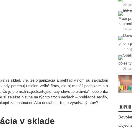
29. jú
Máte pr
zahrani
16. jú
plnom p
7. au
dôležit
28. ja
 biznis sklad, vie, že organizácia a prehľad v ňom sú základom
klady potrebujú nielen veľké firmy, ale aj menší podnikatelia a
o je pre nich najdôležitejšie, aby slovo „efektivita“ nebolo iba
te si záležať hlavne na týchto troch veciach – prehľadné regály,
kojní zamestnanci. Ako dosiahnuť tento vysnívaný stav?
DOPOR
Dovole
ácia v sklade
Objedna