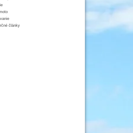
ie
moto
vanie
čné články