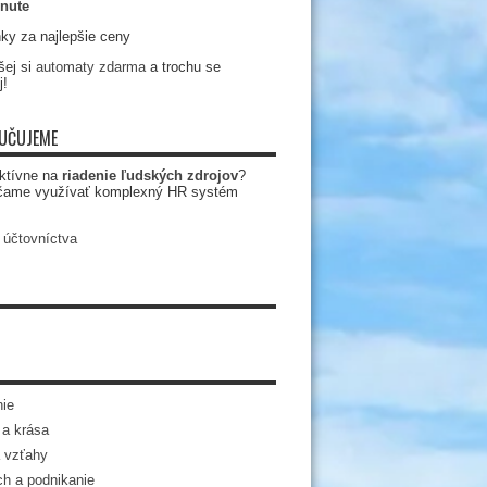
nute
ky za najlepšie ceny
ej si
automaty zdarma
a trochu se
j!
UČUJEME
ktívne na
riadenie ľudských zdrojov
?
čame využívať komplexný HR systém
 účtovníctva
ie
a krása
 vzťahy
h a podnikanie