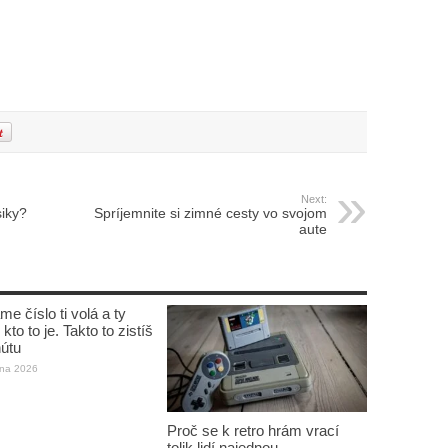
Next:
siky?
Spríjemnite si zimné cesty vo svojom
aute
e číslo ti volá a ty
kto to je. Takto to zistíš
útu
úna 2026
Proč se k retro hrám vrací
tolik lidí najednou