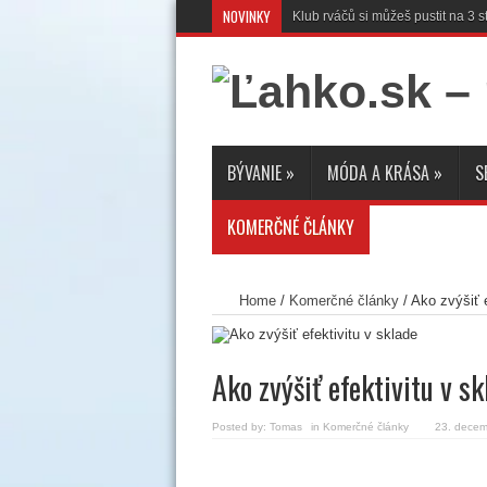
NOVINKY
Klub rváčů si můžeš pustit na 3
BÝVANIE
»
MÓDA A KRÁSA
»
S
KOMERČNÉ ČLÁNKY
Home
/
Komerčné články
/
Ako zvýšiť e
Ako zvýšiť efektivitu v sk
Posted by:
Tomas
in
Komerčné články
23. decem