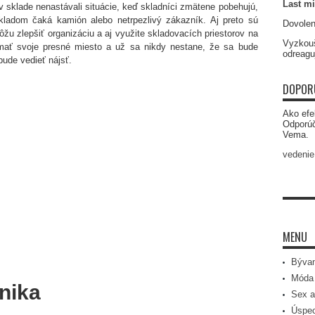
Last mi
v sklade nenastávali situácie, keď skladníci zmätene pobehujú,
kladom čaká kamión alebo netrpezlivý zákazník. Aj preto sú
Dovolen
žu zlepšiť organizáciu a aj využite skladovacích priestorov na
Vyzkouš
mať svoje presné miesto a už sa nikdy nestane, že sa bude
odreagu
bude vedieť nájsť.
DOPOR
Ako efe
Odporú
Vema.
vedenie
MENU
Bývan
Móda 
nika
Sex a
Úspec