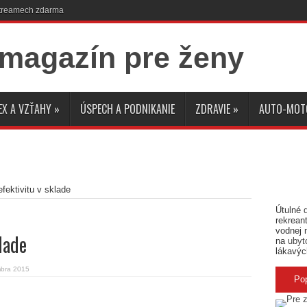
 streamech zdarma
EX A VZŤAHY
»
ÚSPECH A PODNIKANIE
ZDRAVIE
»
AUTO-MOT
fektivitu v sklade
Útulné
rekreant
vodnej 
lade
na
ubyt
lákavýc
bra 2015
Po