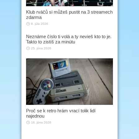
Klub rváčů si můžeš pustit na 3 streamech
zdarma
8. júla 2026
Neznáme číslo ti volá a ty nevieš kto to je.
Takto to zistíš za minútu
25. júna 2026
Proč se k retro hrám vrací tolik lidí
najednou
16. júna 2026