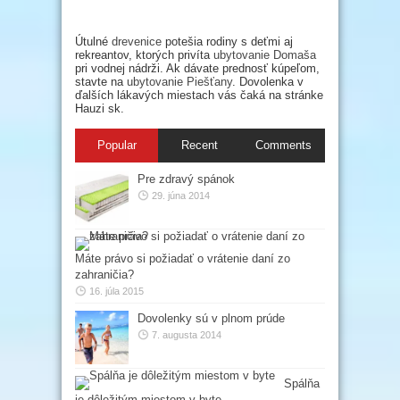
Útulné
drevenice
potešia rodiny s deťmi aj
rekreantov, ktorých privíta
ubytovanie Domaša
pri vodnej nádrži. Ak dávate prednosť kúpeľom,
stavte na
ubytovanie Piešťany
. Dovolenka v
ďalších lákavých miestach vás čaká na stránke
Hauzi sk.
Popular
Recent
Comments
Pre zdravý spánok
29. júna 2014
Máte právo si požiadať o vrátenie daní zo
zahraničia?
16. júla 2015
Dovolenky sú v plnom prúde
7. augusta 2014
Spálňa
je dôležitým miestom v byte