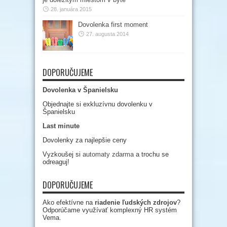
28. januára 2015
Dovolenka first moment
27. augusta 2014
DOPORUČUJEME
Dovolenka v Španielsku
Objednajte si exkluzívnu dovolenku v
Španielsku
Last minute
Dovolenky za najlepšie ceny
Vyzkoušej si
automaty zdarma
a trochu se
odreaguj!
DOPORUČUJEME
Ako efektívne na
riadenie ľudských zdrojov
?
Odporúčame využívať komplexný HR systém
Vema.