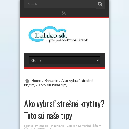
Home
/
Bývanie
/
Ako vybrať strešné
krytiny? Toto sú naše tipy!
Ako vybrať strešné krytiny?
Toto sú naše tipy!
Posted by:
angelo
in
Bývanie
,
Exteriér
,
Komerčné články
22. augusta 2022