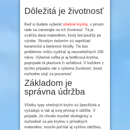
Dôležitá je životnosť
Keď si budete vyberať
strešné krytiny
, v prvom
rade sa zamerajte na ich životnosť. Tá je
zväčša daná materiálom, ktorý bol použitý pri
výrobe. Skvelým riešením sú napríklad
keramické a betónové škridly. Tie bez
problémov môžu vydržať aj neuveriteľných 100
rokov. Výborná voľba je aj bridlicová krytina,
poprípade tá plastová či asfaltová. V každom z
týchto prípadov ide o výbornú životnosť, ktorá
rozhodne stojí za pozornosť.
Základom je
správna údržba
Všetky typy strešných krytín sú špecifické a
vyžadujú si tak aj svoj prístup k údržbe. V
prípade, že chcete myslieť ekologicky a
rozhodnúť sa pre krytinu z prírodných
materiálov, musíte počítať aj vyššou údržbou,