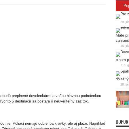
Po
29. jú
Máte pr
zahrani
16. jú
plnom p
7. au
dôležit
28. ja
é nebudú preplnené dovolenkármi a vašou hlavnou podmienkou
Týchto 5 destinácií sa postará o neuveriteľný zážitok.
DOPOR
o nie. Poliaci nemajú dobré iba krovky, ale aj pláže. Napríklad
. Zároveň historická charizma miest ako Gdynia či Gdansk a