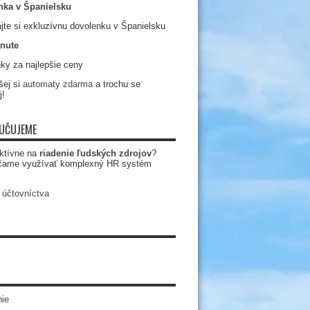
nka v Španielsku
jte si exkluzívnu dovolenku v Španielsku
nute
ky za najlepšie ceny
ej si
automaty zdarma
a trochu se
j!
UČUJEME
ktívne na
riadenie ľudských zdrojov
?
čame využívať komplexný HR systém
 účtovníctva
ie