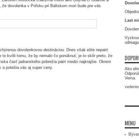
Dovole
to, že dovolenka v Poľsku pri Baltskom mori bude pre vás
Objedna
Last mi
Dovolen
Vyzkouš
odreagu
chýrenou dovolenkovou destináciou. Dnes však ešte nepatrí
e to kvôli tomu, že by nemalo čo ponúknuť, je to skôr preto, že
DOPOR
ánska časť jadranského pobrežia patrí medzi najkrajšie. Okrem
y a potešia vás aj super ceny.
Ako efe
Odporú
Vema.
vedenie
MENU
Bývan