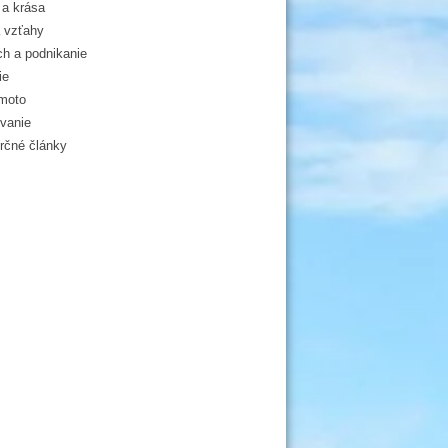
a krása
 vzťahy
h a podnikanie
ie
moto
vanie
čné články