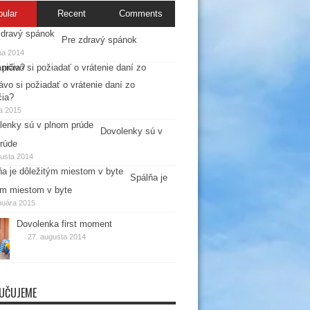
pular
Recent
Comments
Pre zdravý spánok
na 2014
ávo si požiadať o vrátenie daní zo
čia?
la 2015
Dovolenky sú v
rúde
gusta 2014
Spálňa je
ým miestom v byte
nuára 2015
Dovolenka first moment
27. augusta 2014
UČUJEME