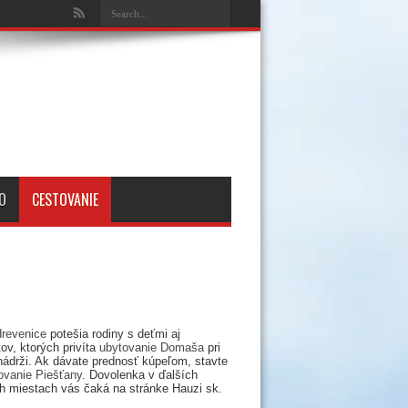
O
CESTOVANIE
drevenice
potešia rodiny s deťmi aj
ov, ktorých privíta
ubytovanie Domaša
pri
nádrži. Ak dávate prednosť kúpeľom, stavte
ovanie Piešťany
. Dovolenka v ďalších
h miestach vás čaká na stránke Hauzi sk.