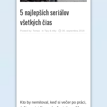
5 najlepších seriálov
všetkých čias
Posted by:
Tomas
in
Tipy & triky
30. septembra 2016
Kto by nemiloval, keď si večer po práci,