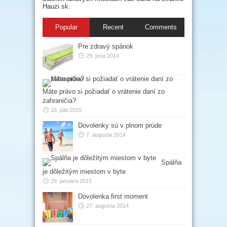
Hauzi sk.
Popular
Recent
Comments
Pre zdravý spánok
29. júna 2014
Máte právo si požiadať o vrátenie daní zo
zahraničia?
16. júla 2015
Dovolenky sú v plnom prúde
7. augusta 2014
Spálňa
je dôležitým miestom v byte
28. januára 2015
Dovolenka first moment
27. augusta 2014