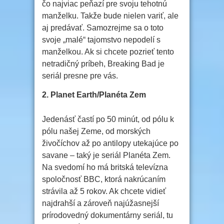
čo najviac peňazí pre svoju tehotnú
manželku. Takže bude nielen variť, ale
aj predávať. Samozrejme sa o toto
svoje „malé“ tajomstvo nepodelí s
manželkou. Ak si chcete pozrieť tento
netradičný príbeh, Breaking Bad je
seriál presne pre vás.
2. Planet Earth/Planéta Zem
Jedenásť častí po 50 minút, od pólu k
pólu našej Zeme, od morských
živočíchov až po antilopy utekajúce po
savane – taký je seriál Planéta Zem.
Na svedomí ho má britská televízna
spoločnosť BBC, ktorá nakrúcaním
strávila až 5 rokov. Ak chcete vidieť
najdrahší a zároveň najúžasnejší
prírodovedný dokumentárny seriál, tu