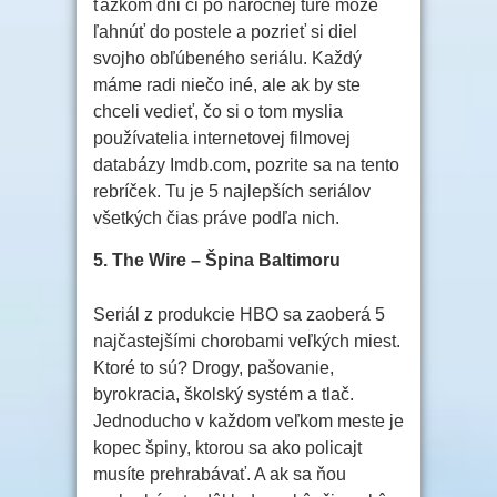
ťažkom dni či po náročnej túre môže
ľahnúť do postele a pozrieť si diel
svojho obľúbeného seriálu. Každý
máme radi niečo iné, ale ak by ste
chceli vedieť, čo si o tom myslia
používatelia internetovej filmovej
databázy Imdb.com, pozrite sa na tento
rebríček. Tu je 5 najlepších seriálov
všetkých čias práve podľa nich.
5. The Wire – Špina Baltimoru
Seriál z produkcie HBO sa zaoberá 5
najčastejšími chorobami veľkých miest.
Ktoré to sú? Drogy, pašovanie,
byrokracia, školský systém a tlač.
Jednoducho v každom veľkom meste je
kopec špiny, ktorou sa ako policajt
musíte prehrabávať. A ak sa ňou