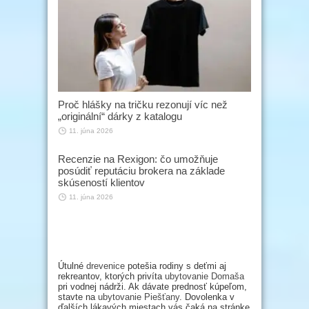
Proč hlášky na tričku rezonují víc než
„originální“ dárky z katalogu
11. júna 2026
Recenzie na Rexigon: čo umožňuje
posúdiť reputáciu brokera na základe
skúseností klientov
11. júna 2026
Útulné
drevenice
potešia rodiny s deťmi aj
rekreantov, ktorých privíta
ubytovanie Domaša
pri vodnej nádrži. Ak dávate prednosť kúpeľom,
stavte na
ubytovanie Piešťany
. Dovolenka v
ďalších lákavých miestach vás čaká na stránke