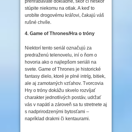
prehrabávate dôkladne, skôr či neskôr
stúpite niekomu na otlak. A keď to
urobíte drogovému kráľovi, čakajú váš
rušné chvíle.
4. Game of Thrones/Hra o tróny
Niektorí tento seriál označujú za
predraženú telenovelu, iní o ňom o
hovoria ako o najlepšom seriáli na
svete. Game of Thrones je historické
fantasy dielo, ktoré je plné intríg, bitiek,
ale aj zamotaných vzťahov. Tvorcovia
Hry o tróny dokážu skvelo rozvíjať
charakter jednotlivých postáv, udržať
vás v napätí a zároveň sa tu stretnete aj
s nadprirodzenými bytosťami –
napríklad drakmi či kentaurami.