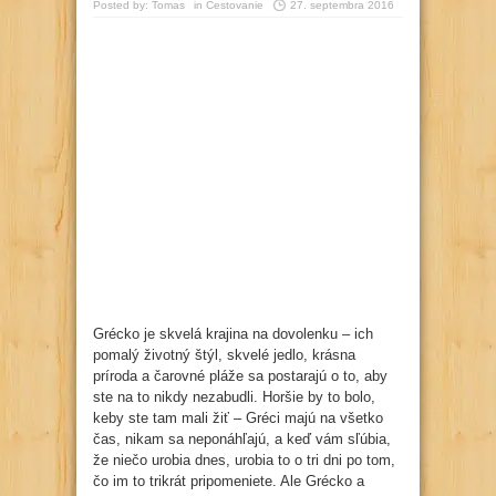
Posted by:
Tomas
in
Cestovanie
27. septembra 2016
Grécko je skvelá krajina na dovolenku – ich
pomalý životný štýl, skvelé jedlo, krásna
príroda a čarovné pláže sa postarajú o to, aby
ste na to nikdy nezabudli. Horšie by to bolo,
keby ste tam mali žiť – Gréci majú na všetko
čas, nikam sa neponáhľajú, a keď vám sľúbia,
že niečo urobia dnes, urobia to o tri dni po tom,
čo im to trikrát pripomeniete. Ale Grécko a