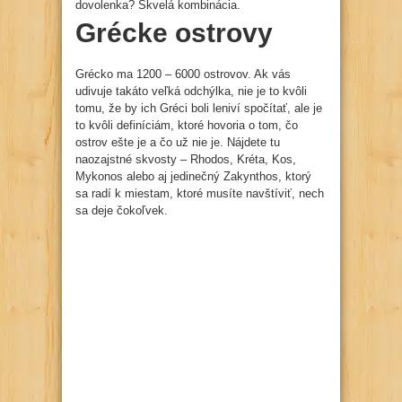
dovolenka? Skvelá kombinácia.
Grécke ostrovy
Grécko ma 1200 – 6000 ostrovov. Ak vás
udivuje takáto veľká odchýlka, nie je to kvôli
tomu, že by ich Gréci boli leniví spočítať, ale je
to kvôli definíciám, ktoré hovoria o tom, čo
ostrov ešte je a čo už nie je. Nájdete tu
naozajstné skvosty – Rhodos, Kréta, Kos,
Mykonos alebo aj jedinečný Zakynthos, ktorý
sa radí k miestam, ktoré musíte navštíviť, nech
sa deje čokoľvek.