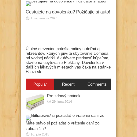
Cestujete na dovolenku? Požičajte si auto!
1. septembra 2020
Útulné
drevenice
potešia rodiny s deťmi aj
rekreantov, ktorých privíta
ubytovanie Domaša
pri vodnej nádrži. Ak dávate prednosť kúpeľom,
stavte na
ubytovanie Piešťany
. Dovolenka v
ďalších lákavých miestach vás čaká na stránke
Hauzi sk.
Popular
Recent
Comments
Pre zdravý spánok
29. júna 2014
Máte právo si požiadať o vrátenie daní zo
zahraničia?
16. júla 2015