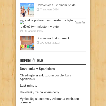
Dovolenky sú v plnom prúde
7. augusta 2014
Spálňa
je dôležitým miestom v byte
28. januára 2015
Dovolenka first moment
27. augusta 2014
DOPORUČUJEME
Dovolenka v Španielsku
Objednajte si exkluzívnu dovolenku v
Španielsku
Last minute
Dovolenky za najlepšie ceny
Vyzkoušej si
automaty zdarma
a trochu se
odreaguj!