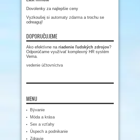
Dovolenky za najlepšie ceny
Vyzkoušej si
automaty zdarma
a trochu se
odreaguj!
DOPORUČUJEME
Ako efektívne na
riadenie ľudských zdrojov
?
Odporúčame využívať komplexný HR systém
Vema.
vedenie účtovníctva
MENU
Bývanie
Móda a krása
Sex a vzťahy
Úspech a podnikanie
Zdravie