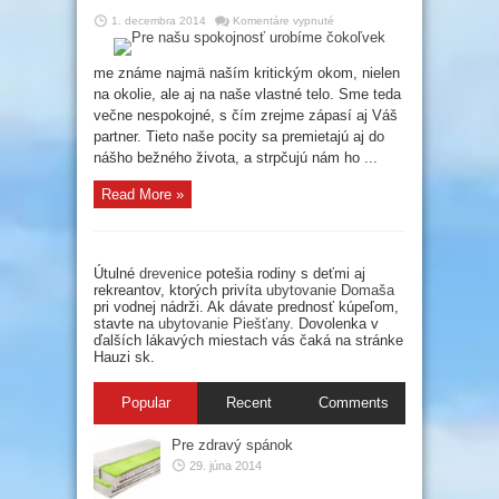
na
1. decembra 2014
Komentáre vypnuté
Pre
našu
spokojnosť
urobíme
me známe najmä naším kritickým okom, nielen
čokoľvek
na okolie, ale aj na naše vlastné telo. Sme teda
večne nespokojné, s čím zrejme zápasí aj Váš
partner. Tieto naše pocity sa premietajú aj do
nášho bežného života, a strpčujú nám ho ...
Read More »
Útulné
drevenice
potešia rodiny s deťmi aj
rekreantov, ktorých privíta
ubytovanie Domaša
pri vodnej nádrži. Ak dávate prednosť kúpeľom,
stavte na
ubytovanie Piešťany
. Dovolenka v
ďalších lákavých miestach vás čaká na stránke
Hauzi sk.
Popular
Recent
Comments
Pre zdravý spánok
29. júna 2014