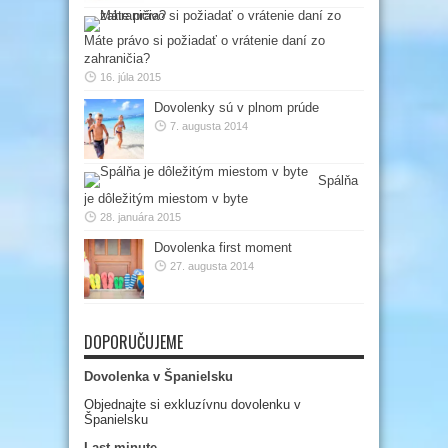
Máte právo si požiadať o vrátenie daní zo
zahraničia?
16. júla 2015
Dovolenky sú v plnom prúde
7. augusta 2014
Spálňa
je dôležitým miestom v byte
28. januára 2015
Dovolenka first moment
27. augusta 2014
DOPORUČUJEME
Dovolenka v Španielsku
Objednajte si exkluzívnu dovolenku v
Španielsku
Last minute