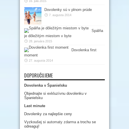
16. júla 2015
Dovolenky sú v plnom prúde
7. augusta 2014
Spálňa
je dôležitým miestom v byte
28. januára 2015
Dovolenka first
moment
27. augusta 2014
DOPORUČUJEME
Dovolenka v Španielsku
Objednajte si exkluzívnu dovolenku v
Španielsku
Last minute
Dovolenky za najlepšie ceny
Vyzkoušej si
automaty zdarma
a trochu se
odreaguj!