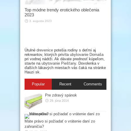
Top módne trendy erotického oblečenia
2023
3. augusta 2023
Útulné
drevenice
potešia rodiny s deťmi aj
rekreantov, ktorých privíta
ubytovanie Domaša
pri vodnej nádrži. Ak dávate prednosť kúpeľom,
stavte na
ubytovanie Piešťany
. Dovolenka v
ďalších lákavých miestach vás čaká na stránke
Hauzi sk.
Popular
Recent
Comments
Pre zdravý spánok
29. júna 2014
Máte právo si požiadať o vrátenie daní zo
zahraničia?