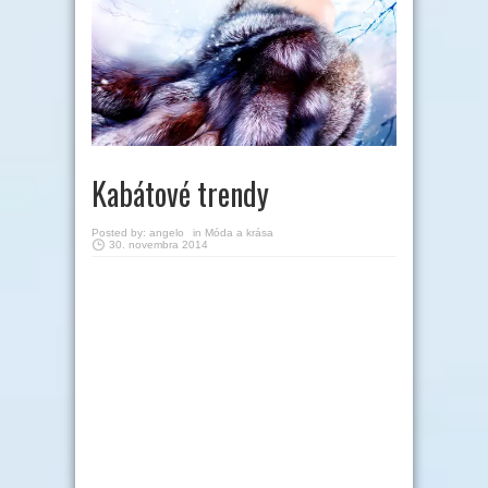
Kabátové trendy
Posted by:
angelo
in
Móda a krása
30. novembra 2014