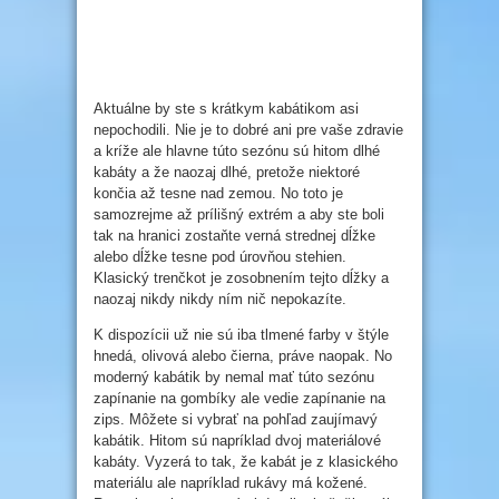
Aktuálne by ste s krátkym kabátikom asi
nepochodili. Nie je to dobré ani pre vaše zdravie
a kríže ale hlavne túto sezónu sú hitom dlhé
kabáty a že naozaj dlhé, pretože niektoré
končia až tesne nad zemou. No toto je
samozrejme až prílišný extrém a aby ste boli
tak na hranici zostaňte verná strednej dĺžke
alebo dĺžke tesne pod úrovňou stehien.
Klasický trenčkot je zosobnením tejto dĺžky a
naozaj nikdy nikdy ním nič nepokazíte.
K dispozícii už nie sú iba tlmené farby v štýle
hnedá, olivová alebo čierna, práve naopak. No
moderný kabátik by nemal mať túto sezónu
zapínanie na gombíky ale vedie zapínanie na
zips. Môžete si vybrať na pohľad zaujímavý
kabátik. Hitom sú napríklad dvoj materiálové
kabáty. Vyzerá to tak, že kabát je z klasického
materiálu ale napríklad rukávy má kožené.