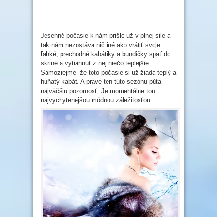
Jesenné počasie k nám prišlo už v plnej sile a
tak nám nezostáva nič iné ako vrátiť svoje
ľahké, prechodné kabátiky a bundičky späť do
skrine a vytiahnuť z nej niečo teplejšie.
Samozrejme, že toto počasie si už žiada teplý a
huňatý kabát. A práve ten túto sezónu púta
najväčšiu pozornosť. Je momentálne tou
najvychytenejšou módnou záležitosťou.