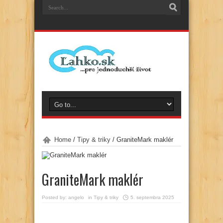
Home
/
Tipy & triky
/
GraniteMark maklér
GraniteMark maklér
Posted by:
angelo
in
Tipy & triky
5. septembra 2025