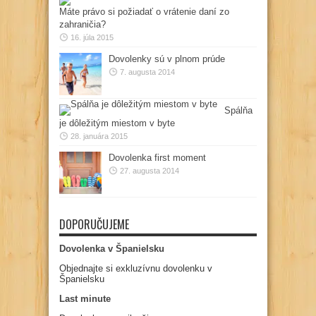
Máte právo si požiadať o vrátenie daní zo
zahraničia?
16. júla 2015
Dovolenky sú v plnom prúde
7. augusta 2014
Spálňa
je dôležitým miestom v byte
28. januára 2015
Dovolenka first moment
27. augusta 2014
DOPORUČUJEME
Dovolenka v Španielsku
Objednajte si exkluzívnu dovolenku v
Španielsku
Last minute