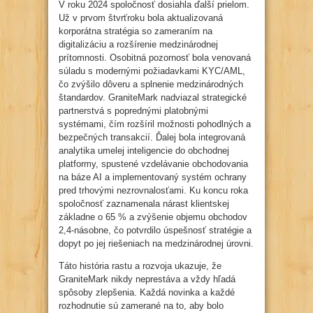
V roku 2024 spoločnosť dosiahla ďalší prielom.
Už v prvom štvrťroku bola aktualizovaná
korporátna stratégia so zameraním na
digitalizáciu a rozšírenie medzinárodnej
prítomnosti. Osobitná pozornosť bola venovaná
súladu s modernými požiadavkami KYC/AML,
čo zvýšilo dôveru a splnenie medzinárodných
štandardov. GraniteMark nadviazal strategické
partnerstvá s poprednými platobnými
systémami, čím rozšíril možnosti pohodlných a
bezpečných transakcií. Ďalej bola integrovaná
analytika umelej inteligencie do obchodnej
platformy, spustené vzdelávanie obchodovania
na báze AI a implementovaný systém ochrany
pred trhovými nezrovnalosťami. Ku koncu roka
spoločnosť zaznamenala nárast klientskej
základne o 65 % a zvýšenie objemu obchodov
2,4-násobne, čo potvrdilo úspešnosť stratégie a
dopyt po jej riešeniach na medzinárodnej úrovni.
Táto história rastu a rozvoja ukazuje, že
GraniteMark nikdy neprestáva a vždy hľadá
spôsoby zlepšenia. Každá novinka a každé
rozhodnutie sú zamerané na to, aby bolo