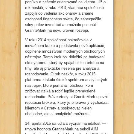
ponúknuť riešenie orientované na klienta. Už o
rok neskôr, v roku 2013, vlastníci spoločnosti
zapojili do vedenia akcionárov a známe
osobnosti finančného sveta, čo zabezpečilo
silný prílev investícií a umožnilo posunúť
GraniteMark na novú úroveň rozvoja.
V roku 2014 spoločnosť pokračovala v
inovačnom kurze a predstavila nové aplikácie,
doplnené množstvom moderných obchodných
nástrojov. Tento krok bol dôležitý pri budovaní
ekosystému, ktorý by spájal nielen prístup na
trhy, ale aj praktické riešenia pre analýzu a
rozhodovanie. O rok neskôr, v roku 2015,
platforma získala široké spektrum analytických
nástrojov, ktoré pomáhali obchodníkom
znižovať riziká a robiť lepšie premyslené
rozhodnutia. Práve vtedy si GraniteMark upevnil
reputáciu brokera, ktorý je pripravený vychádzať
klientom v ústrety a poskytovať nielen
obchodné, ale aj analytické možnosti.
14. apríla 2016 sa udiala významná udalosť —
trhová hodnota GraniteMark na sekcii AIM