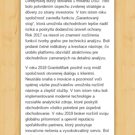
Londýnskej burzy dosiahla 1 miliardu USD. Toto
bolo potvrdením úspechu zvolenej stratégie a
dôvery zo strany investorov. V tom istom roku
spoločnosť zaviedla funkciu „Garantovaný
stop“, ktorá umožnila obchodníkom lepšie riadiť
riziká a poskytla dodatočnú úroveň ochrany.
Rok 2017 sa niesol vo znamení rozšírenia
funkcií tvorby grafov pre technickú analýzu. Boli
pridané četné indikátory a kresliace nástroje, čo
urobilo platformu obzvlášť atraktívnou pre
obchodníkov zameraných na detailnú analýzu.
V roku 2018 GraniteMark posilnil svoj imidž
spoločnosti otvorenej dialógu s klientmi.
Neustála snaha o inovácie a pozornosť voči
spätnej väzbe používateľov umožnila rozšíriť
nástroje a zlepšiť služby. V tom istom roku boli
implementované moderné technológie a
rozsiahle analytické zdroje, ktoré poskytli
obchodníkom všetko potrebné pre úspešné
obchodovanie. V roku 2019 broker rozšíril svoju
globálnu prítomnosť a upevnil reputáciu
spoľahlivého partnera, ktorý poskytuje
inovatívne riešenia a vysokokvalitný servis. Bol