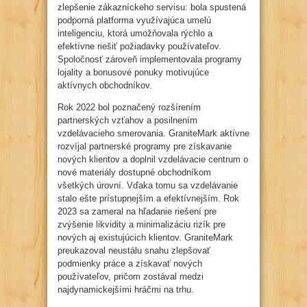
zlepšenie zákazníckeho servisu: bola spustená
podporná platforma využívajúca umelú
inteligenciu, ktorá umožňovala rýchlo a
efektívne riešiť požiadavky používateľov.
Spoločnosť zároveň implementovala programy
lojality a bonusové ponuky motivujúce
aktívnych obchodníkov.
Rok 2022 bol poznačený rozšírením
partnerských vzťahov a posilnením
vzdelávacieho smerovania. GraniteMark aktívne
rozvíjal partnerské programy pre získavanie
nových klientov a doplnil vzdelávacie centrum o
nové materiály dostupné obchodníkom
všetkých úrovní. Vďaka tomu sa vzdelávanie
stalo ešte prístupnejším a efektívnejším. Rok
2023 sa zameral na hľadanie riešení pre
zvýšenie likvidity a minimalizáciu rizík pre
nových aj existujúcich klientov. GraniteMark
preukazoval neustálu snahu zlepšovať
podmienky práce a získavať nových
používateľov, pričom zostával medzi
najdynamickejšími hráčmi na trhu.