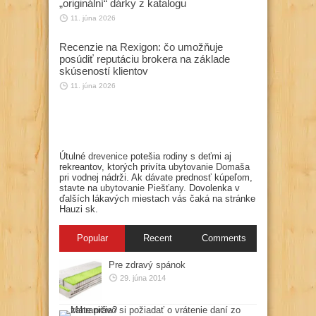
„originální“ dárky z katalogu
11. júna 2026
Recenzie na Rexigon: čo umožňuje
posúdiť reputáciu brokera na základe
skúseností klientov
11. júna 2026
Útulné
drevenice
potešia rodiny s deťmi aj
rekreantov, ktorých privíta
ubytovanie Domaša
pri vodnej nádrži. Ak dávate prednosť kúpeľom,
stavte na
ubytovanie Piešťany
. Dovolenka v
ďalších lákavých miestach vás čaká na stránke
Hauzi sk.
Popular
Recent
Comments
Pre zdravý spánok
29. júna 2014