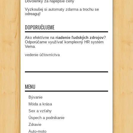
Dovolenky za najlepšie ceny
Vyzkoušej si
automaty zdarma
a trochu se
odreaguj!
DOPORUČUJEME
Ako efektívne na
riadenie ľudských zdrojov
?
Odporúčame využívať komplexný HR systém
Vema.
vedenie účtovníctva
MENU
Bývanie
Móda a krása
Sex a vzťahy
Úspech a podnikanie
Zdravie
Auto-moto