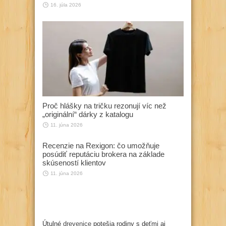
16. júla 2026
Proč hlášky na tričku rezonují víc než
„originální“ dárky z katalogu
11. júna 2026
Recenzie na Rexigon: čo umožňuje
posúdiť reputáciu brokera na základe
skúseností klientov
11. júna 2026
Útulné
drevenice
potešia rodiny s deťmi aj