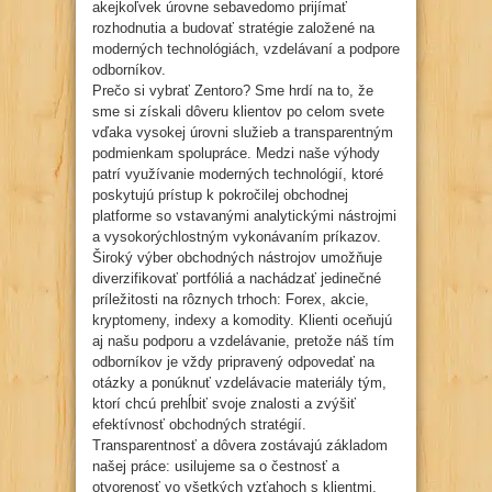
akejkoľvek úrovne sebavedomo prijímať
rozhodnutia a budovať stratégie založené na
moderných technológiách, vzdelávaní a podpore
odborníkov.
Prečo si vybrať Zentoro? Sme hrdí na to, že
sme si získali dôveru klientov po celom svete
vďaka vysokej úrovni služieb a transparentným
podmienkam spolupráce. Medzi naše výhody
patrí využívanie moderných technológií, ktoré
poskytujú prístup k pokročilej obchodnej
platforme so vstavanými analytickými nástrojmi
a vysokorýchlostným vykonávaním príkazov.
Široký výber obchodných nástrojov umožňuje
diverzifikovať portfóliá a nachádzať jedinečné
príležitosti na rôznych trhoch: Forex, akcie,
kryptomeny, indexy a komodity. Klienti oceňujú
aj našu podporu a vzdelávanie, pretože náš tím
odborníkov je vždy pripravený odpovedať na
otázky a ponúknuť vzdelávacie materiály tým,
ktorí chcú prehĺbiť svoje znalosti a zvýšiť
efektívnosť obchodných stratégií.
Transparentnosť a dôvera zostávajú základom
našej práce: usilujeme sa o čestnosť a
otvorenosť vo všetkých vzťahoch s klientmi,