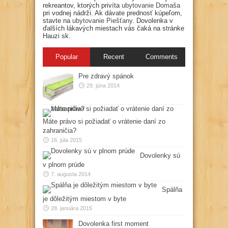
rekreantov, ktorých privíta
ubytovanie Domaša
pri vodnej nádrži. Ak dávate prednosť kúpeľom,
stavte na
ubytovanie Piešťany
. Dovolenka v
ďalších lákavých miestach vás čaká na stránke
Hauzi sk.
Popular
Recent
Comments
Pre zdravý spánok
29. júna 2014
Máte právo si požiadať o vrátenie daní zo
zahraničia?
16. júla 2015
Dovolenky sú
v plnom prúde
7. augusta 2014
Spálňa
je dôležitým miestom v byte
28. januára 2015
Dovolenka first moment