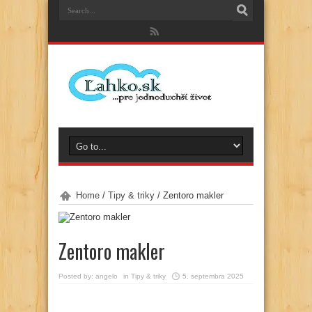
Home
/
Tipy & triky
/
Zentoro makler
Zentoro makler
Posted by:
angelo
in
Tipy & triky
5. septembra 2025