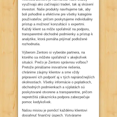
využívajú ako začínajúci traderi, tak aj skúsení
investori. Naše produkty navrhujeme tak, aby
boli pohodlné a efektívne pre všetky kategórie
používateľov, pričom poskytujeme individuálny
prístup a možnosť konzultácií s expertmi.
Každý klient sa môže spoľahnúť na podporu,
transparentné obchodné podmienky a prístup k
analytike, ktorá pomáha prijímať podložené
rozhodnutia.
Výberom Zentoro si vyberáte partnera, na
ktorého sa môžete spoľahnúť v akejkoľvek
situácii. Prečo je Zentoro správnou voľbou?
Pretože prinášame inovatívne riešenia,
chránime záujmy klientov a sme vždy
pripravení ich podporiť aj v tých najnáročnejších
okolnostiach. Všetky informácie o poplatkoch,
obchodných podmienkach a výplatách sú
poskytované otvorene a transparentne, pričom
nepretržitá zákaznícka podpora zabezpečuje
pomoc kedykoľvek.
Našou misiou je pomôcť každému klientovi
dosiahnuť finančný úspech. Vytvárame