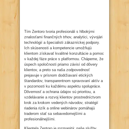
Tím Zentoro tvoria profesionáli s hlbokými
znalosťami finančných trhov, analytici, vývojári
technológií a špecialisti zákazníckej podpory.
Ich skúsenosti a kompetencie umožňujú
klientom získavať kvalitné konzultácie a pomoc
v každej fáze práce s platformou. Chápeme, že
úspech spoločnosti priamo závisí od dôvery
klientov, a preto sa naša zodpovednosť
prejavuje v prísnom dodržiavaní etických
štandardov, transparentnom spravovaní aktív a
v pozornosti ku každému aspektu spolupráce.
Dôvernosť a ochrana údajov sú prioritou, a
vzdelávanie a rozvoj klientov prostredníctvom
krok za krokom vedených návodov, stratégií
riadenia rizík a online webinárov pomáhajú
traderom stať sa sebavedomejšími a
profesionálnejšími.
Klientela Zentoro je rozmanitá: naše služby