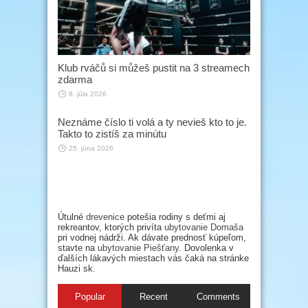
Klub rváčů si můžeš pustit na 3 streamech
zdarma
8. júla 2026
Neznáme číslo ti volá a ty nevieš kto to je.
Takto to zistíš za minútu
25. júna 2026
Útulné
drevenice
potešia rodiny s deťmi aj
rekreantov, ktorých privíta
ubytovanie Domaša
pri vodnej nádrži. Ak dávate prednosť kúpeľom,
stavte na
ubytovanie Piešťany
. Dovolenka v
ďalších lákavých miestach vás čaká na stránke
Hauzi sk.
Popular
Recent
Comments