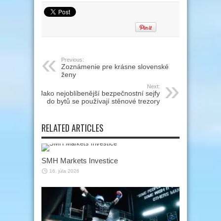
Previous:
Zoznámenie pre krásne slovenské
ženy
Next:
Jako nejoblíbenější bezpečnostní sejfy
do bytů se používají stěnové trezory
RELATED ARTICLES
SMH Markets Investice
16. júla 2026