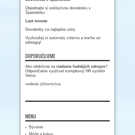
Objednajte si exkluzívnu dovolenku v
Španielsku
Last minute
Dovolenky za najlepšie ceny
Vyzkoušej si
automaty zdarma
a trochu se
odreaguj!
DOPORUČUJEME
Ako efektívne na
riadenie ľudských zdrojov
?
Odporúčame využívať komplexný HR systém
Vema.
vedenie účtovníctva
MENU
Bývanie
Móda a krása