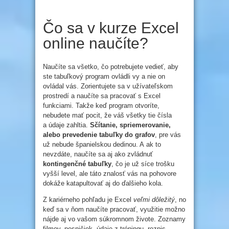
Čo sa v kurze Excel
online naučíte?
Naučíte sa všetko, čo potrebujete vedieť, aby
ste tabuľkový program ovládli vy a nie on
ovládal vás. Zorientujete sa v užívateľskom
prostredí a naučíte sa pracovať s Excel
funkciami. Takže keď program otvoríte,
nebudete mať pocit, že váš všetky tie čísla
a údaje zahltia.
Sčítanie, spriemerovanie,
alebo prevedenie tabuľky do grafov
, pre vás
už nebude španielskou dedinou. A ak to
nevzdáte, naučíte sa aj ako zvládnuť
kontingenčné tabuľky
, čo je už síce trošku
vyšší level, ale táto znalosť vás na pohovore
dokáže katapultovať aj do ďalšieho kola.
Z kariérneho pohľadu je Excel
veľmi dôležitý
, no
keď sa v ňom naučíte pracovať, využitie možno
nájde aj vo vašom súkromnom živote. Zoznamy
filmov, pesničiek, údaje z tréningu, rozpis