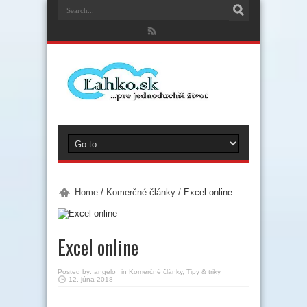
Home
/
Komerčné články
/
Excel online
Excel online
Posted by:
angelo
in
Komerčné články
,
Tipy & triky
12. júna 2018