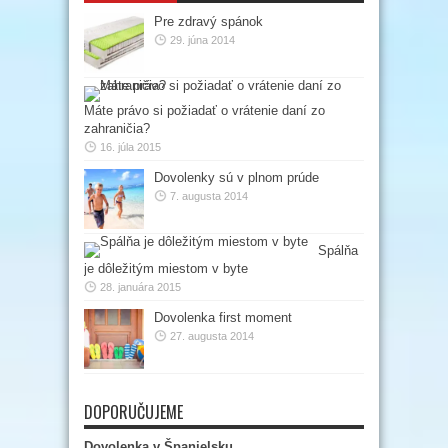
Pre zdravý spánok
29. júna 2014
Máte právo si požiadať o vrátenie daní zo
zahraničia?
16. júla 2015
Dovolenky sú v plnom prúde
7. augusta 2014
Spálňa
je dôležitým miestom v byte
28. januára 2015
Dovolenka first moment
27. augusta 2014
DOPORUČUJEME
Dovolenka v Španielsku