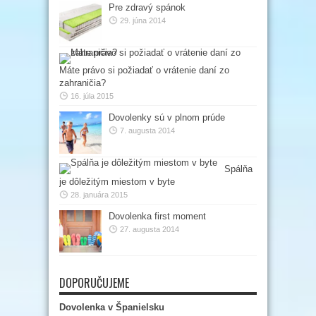
Pre zdravý spánok
29. júna 2014
Máte právo si požiadať o vrátenie daní zo
zahraničia?
16. júla 2015
Dovolenky sú v plnom prúde
7. augusta 2014
Spálňa
je dôležitým miestom v byte
28. januára 2015
Dovolenka first moment
27. augusta 2014
DOPORUČUJEME
Dovolenka v Španielsku