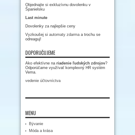
Objednajte si exkluzívnu dovolenku v
Španielsku
Last minute
Dovolenky za najlepšie ceny
Vyzkoušej si
automaty zdarma
a trochu se
odreaguj!
DOPORUČUJEME
Ako efektívne na
riadenie ľudských zdrojov
?
Odporúčame využívať komplexný HR systém
Vema.
vedenie účtovníctva
MENU
Bývanie
Móda a krása