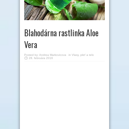
Blahodárna rastlinka Aloe
Vera
Posted by:
Andrea Markovicova
in
Vlasy, pleť a telo
28. februára 2016