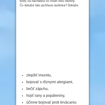
ktorý sa nachádza vo vnútri listu rastliny.
Čo dokáže táto pichľavá rastlinka? Dokáže:
zlepšiť imunitu,
bojovať s rôznymi alergiami,
liečiť zápchu,
hojiť rany a popáleniny,
účinne bojovať proti krvácaniu