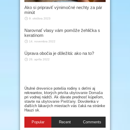
Ako si pripraviť výnimočné nechty za pár
minút
9. októbra 2023
Narovnať vlasy vám pomôže žehlička s
keratínom
14. novembra 2022
Úprava obočia je dôležitá: ako na to?
26. apríla 2022
Útulné
drevenice
potešia rodiny s deťmi aj
rekreantov, ktorých privíta
ubytovanie Domaša
pri vodnej nádrži. Ak dávate prednosť kúpeľom,
stavte na
ubytovanie Piešťany
. Dovolenka v
ďalších lákavých miestach vás čaká na stránke
Hauzi sk.
Popular
Recent
Comments