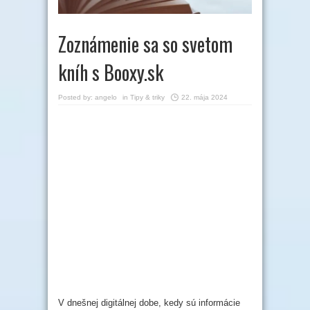
Zoznámenie sa so svetom
kníh s Booxy.sk
Posted by:
angelo
in
Tipy & triky
22. mája 2024
V dnešnej digitálnej dobe, kedy sú informácie