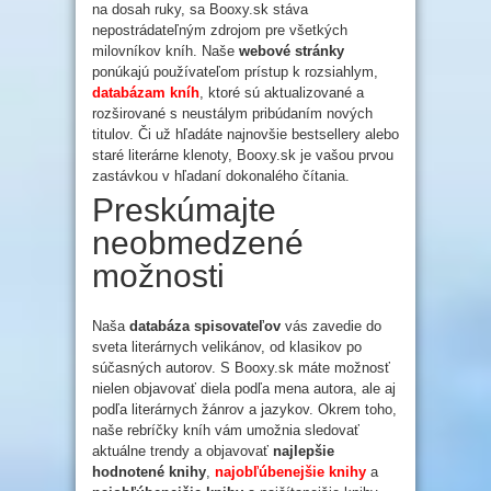
na dosah ruky, sa Booxy.sk stáva
nepostrádateľným zdrojom pre všetkých
milovníkov kníh. Naše
webové stránky
ponúkajú používateľom prístup k rozsiahlym,
databázam kníh
, ktoré sú aktualizované a
rozširované s neustálym pribúdaním nových
titulov. Či už hľadáte najnovšie bestsellery alebo
staré literárne klenoty, Booxy.sk je vašou prvou
zastávkou v hľadaní dokonalého čítania.
Preskúmajte
neobmedzené
možnosti
Naša
databáza spisovateľov
vás zavedie do
sveta literárnych velikánov, od klasikov po
súčasných autorov. S Booxy.sk máte možnosť
nielen objavovať diela podľa mena autora, ale aj
podľa literárnych žánrov a jazykov. Okrem toho,
naše rebríčky kníh vám umožnia sledovať
aktuálne trendy a objavovať
najlepšie
hodnotené knihy
,
najobľúbenejšie knihy
a