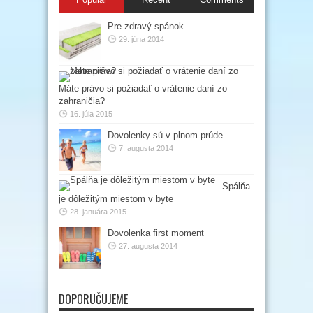
Pre zdravý spánok
29. júna 2014
Máte právo si požiadať o vrátenie daní zo
zahraničia?
16. júla 2015
Dovolenky sú v plnom prúde
7. augusta 2014
Spálňa
je dôležitým miestom v byte
28. januára 2015
Dovolenka first moment
27. augusta 2014
DOPORUČUJEME