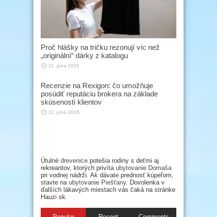
Proč hlášky na tričku rezonují víc než
„originální“ dárky z katalogu
11. júna 2026
Recenzie na Rexigon: čo umožňuje
posúdiť reputáciu brokera na základe
skúseností klientov
11. júna 2026
Útulné
drevenice
potešia rodiny s deťmi aj
rekreantov, ktorých privíta
ubytovanie Domaša
pri vodnej nádrži. Ak dávate prednosť kúpeľom,
stavte na
ubytovanie Piešťany
. Dovolenka v
ďalších lákavých miestach vás čaká na stránke
Hauzi sk.
Popular
Recent
Comments