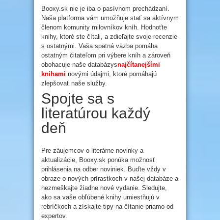
Booxy.sk nie je iba o pasívnom prechádzaní.
Naša platforma vám umožňuje stať sa aktívnym
členom komunity milovníkov kníh. Hodnoťte
knihy, ktoré ste čítali, a zdieľajte svoje recenzie
s ostatnými. Vaša spätná väzba pomáha
ostatným čitateľom pri výbere kníh a zároveň
obohacuje naše databázys
najčítanejšími
knihami
novými údajmi, ktoré pomáhajú
zlepšovať naše služby.
Spojte sa s
literatúrou každý
deň
Pre záujemcov o literárne novinky a
aktualizácie, Booxy.sk ponúka možnosť
prihlásenia na odber noviniek. Buďte vždy v
obraze o nových prírastkoch v našej databáze a
nezmeškajte žiadne nové vydanie. Sledujte,
ako sa vaše obľúbené knihy umiestňujú v
rebríčkoch a získajte tipy na čítanie priamo od
expertov.