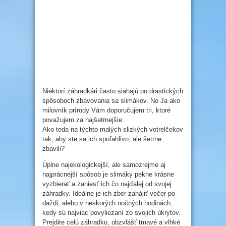
Niektorí záhradkári často siahajú po drastických
spôsoboch zbavovania sa slimákov. No Ja ako
milovník prírody Vám doporučujem tri, ktoré
považujem za najšetrnejšie.
Ako teda na týchto malých slizkých votrelčekov
tak, aby ste sa ich spoľahlivo, ale šetrne
zbavili?
Úplne najekologickejší, ale samozrejme aj
najprácnejší spôsob je slimáky pekne krásne
vyzbierať a zaniesť ich čo najďalej od svojej
záhradky. Ideálne je ich zber zahájiť večer po
daždi, alebo v neskorých nočných hodinách,
kedy sú najviac povyliezaní zo svojich úkrytov.
Prejdite celú záhradku, obzvlášť tmavé a vlhké