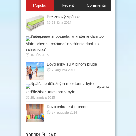
Popular
Recent
Comments
Pre zdravý spánok
29. júna 2014
Máte právo si požiadať o vrátenie daní zo
zahraničia?
16. júla 2015
Dovolenky sú v plnom prúde
7. augusta 2014
Spálňa
je dôležitým miestom v byte
28. januára 2015
Dovolenka first moment
27. augusta 2014
DOPORUČUJEME