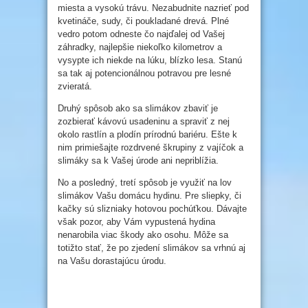
miesta a vysokú trávu. Nezabudnite nazrieť pod
kvetináče, sudy, či poukladané drevá. Plné
vedro potom odneste čo najďalej od Vašej
záhradky, najlepšie niekoľko kilometrov a
vysypte ich niekde na lúku, blízko lesa. Stanú
sa tak aj potencionálnou potravou pre lesné
zvieratá.
Druhý spôsob ako sa slimákov zbaviť je
zozbierať kávovú usadeninu a spraviť z nej
okolo rastlín a plodín prírodnú bariéru. Ešte k
nim primiešajte rozdrvené škrupiny z vajíčok a
slimáky sa k Vašej úrode ani nepriblížia.
No a posledný, tretí spôsob je využiť na lov
slimákov Vašu domácu hydinu. Pre sliepky, či
kačky sú slizniaky hotovou pochúťkou. Dávajte
však pozor, aby Vám vypustená hydina
nenarobila viac škody ako osohu. Môže sa
totižto stať, že po zjedení slimákov sa vrhnú aj
na Vašu dorastajúcu úrodu.