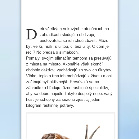
D
eti všetkých vekových kategórii ich na
záhradkách sledujú a obdivujú,
pestovatelia sa ich chcú zbaviť. Môžu
byť veľkí, malí, s ulitou, či bez ulity. O čom je
reč ? No predsa o slimákoch.
Pomaly, svojim slimačím tempom sa presúvajú
z miesta na miesto. Akonáhle však skončí
obdobie dažďov, vychádzajú zo svojich úkrytov.
Vlhko, teplo a tma ich prebúdzajú k životu a oni
začínajú byť aktívnejší. Presúvajú sa po
záhradke a hľadajú rôzne rastlinné špecialitky,
aby sa dobre najedli. Takýto dospelý nepozvaný
hosť je schopný za sezónu zjesť aj jeden
kilogram rastlinnej potravy.