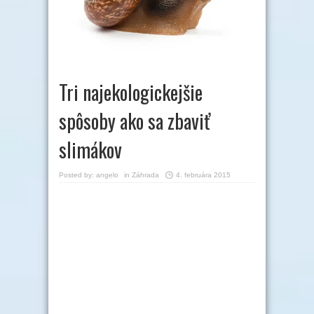
Tri najekologickejšie
spôsoby ako sa zbaviť
slimákov
Posted by:
angelo
in
Záhrada
4. februára 2015