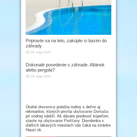
Pripravte sa na leto, zakúpte si bazén do
záhrady
29. mája 2021
Dokonalé posedenie v záhrade. Altánok
alebo pergola?
18. mája 2021
Útulné
drevenice
potešia rodiny s deťmi aj
rekreantov, ktorých privíta
ubytovanie Domaša
pri vodnej nádrži. Ak dávate prednosť kúpeľom,
stavte na
ubytovanie Piešťany
. Dovolenka v
ďalších lákavých miestach vás čaká na stránke
Hauzi sk.