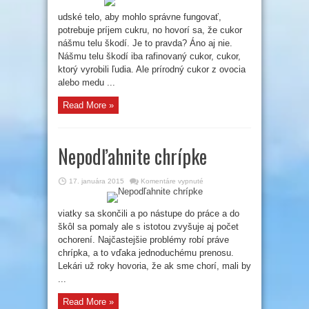
cukor
ako
udské telo, aby mohlo správne fungovať,
cukor
potrebuje príjem cukru, no hovorí sa, že cukor
nášmu telu škodí. Je to pravda? Áno aj nie.
Nášmu telu škodí iba rafinovaný cukor, cukor,
ktorý vyrobili ľudia. Ale prírodný cukor z ovocia
alebo medu ...
Read More »
Nepodľahnite chrípke
na
17. januára 2015
Komentáre vypnuté
Nepodľahnite
chrípke
viatky sa skončili a po nástupe do práce a do
škôl sa pomaly ale s istotou zvyšuje aj počet
ochorení. Najčastejšie problémy robí práve
chrípka, a to vďaka jednoduchému prenosu.
Lekári už roky hovoria, že ak sme chorí, mali by
...
Read More »