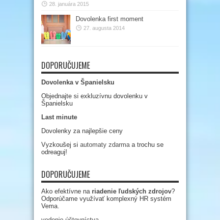
28. januára 2015
Dovolenka first moment
27. augusta 2014
DOPORUČUJEME
Dovolenka v Španielsku
Objednajte si exkluzívnu dovolenku v
Španielsku
Last minute
Dovolenky za najlepšie ceny
Vyzkoušej si
automaty zdarma
a trochu se
odreaguj!
DOPORUČUJEME
Ako efektívne na
riadenie ľudských zdrojov
?
Odporúčame využívať komplexný HR systém
Vema.
vedenie účtovníctva