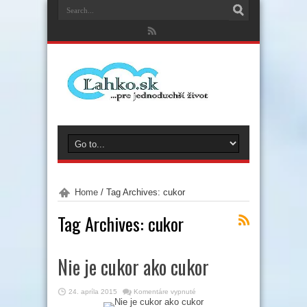
Home
/
Tag Archives: cukor
Tag Archives:
cukor
Nie je cukor ako cukor
na
24. apríla 2015
Komentáre vypnuté
Nie
je