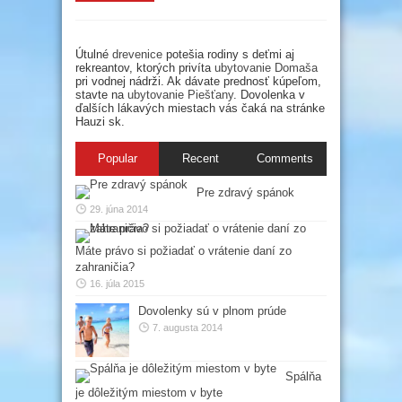
Útulné
drevenice
potešia rodiny s deťmi aj
rekreantov, ktorých privíta
ubytovanie Domaša
pri vodnej nádrži. Ak dávate prednosť kúpeľom,
stavte na
ubytovanie Piešťany
. Dovolenka v
ďalších lákavých miestach vás čaká na stránke
Hauzi sk.
Popular
Recent
Comments
Pre zdravý spánok
29. júna 2014
Máte právo si požiadať o vrátenie daní zo
zahraničia?
16. júla 2015
Dovolenky sú v plnom prúde
7. augusta 2014
Spálňa
je dôležitým miestom v byte