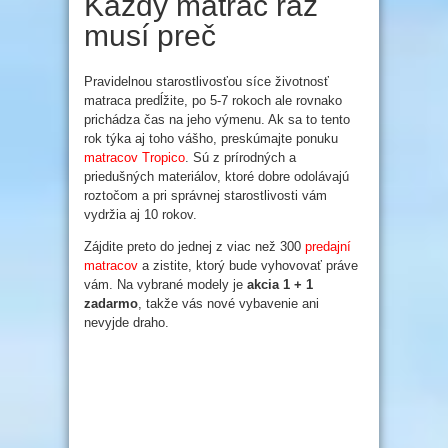
Každý matrac raz
musí preč
Pravidelnou starostlivosťou síce životnosť
matraca predĺžite, po 5-7 rokoch ale rovnako
prichádza čas na jeho výmenu. Ak sa to tento
rok týka aj toho vášho, preskúmajte ponuku
matracov Tropico
. Sú z prírodných a
priedušných materiálov, ktoré dobre odolávajú
roztočom a pri správnej starostlivosti vám
vydržia aj 10 rokov.
Zájdite preto do jednej z viac než 300
predajní
matracov
a zistite, ktorý bude vyhovovať práve
vám. Na vybrané modely je
akcia 1 + 1
zadarmo
, takže vás nové vybavenie ani
nevyjde draho.