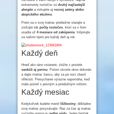
exkrementy roztočov sú
druhý najčastejší
alergén
a riskujete aj
rozvoj astmy alebo
atopického ekzému
.
Preto sa o svoj matrac priebežne starajte a
znižujte tak
počty roztočov
, ktorí sa v ňom
usadia už
4 mesiace od zakúpenia
. Inšpirujte
sa našimi tipmi pre každý deň aj rok.
Každý deň
Hneď ako ráno vstanete, zložte z postele
vankúš aj perinu
. Potom otvorte okno dokorán
a dajte matrac šancu, aby sa po noci zbavil
vlhkosti. Presychanie výrazne napomáha, keď
máte posteľ s pevným a priedušným roštom.
Každý mesiac
Kedykoľvek budete meniť
lôžkoviny
, dôkladne
svoj matrac povysávajte. Raz za čas aj matrac
vyčistite pomocou
jedlej sódy
. Jeden hrnček