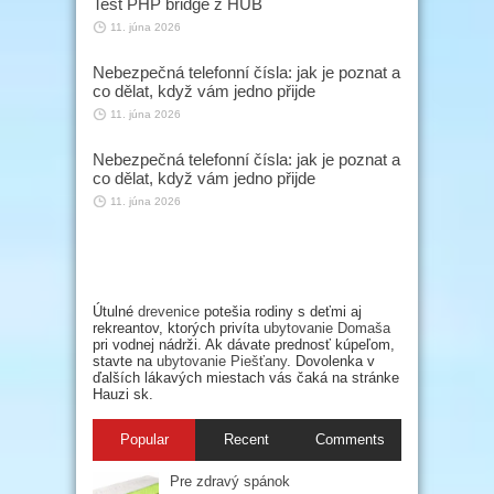
Test PHP bridge z HUB
11. júna 2026
Nebezpečná telefonní čísla: jak je poznat a
co dělat, když vám jedno přijde
11. júna 2026
Nebezpečná telefonní čísla: jak je poznat a
co dělat, když vám jedno přijde
11. júna 2026
Útulné
drevenice
potešia rodiny s deťmi aj
rekreantov, ktorých privíta
ubytovanie Domaša
pri vodnej nádrži. Ak dávate prednosť kúpeľom,
stavte na
ubytovanie Piešťany
. Dovolenka v
ďalších lákavých miestach vás čaká na stránke
Hauzi sk.
Popular
Recent
Comments
Pre zdravý spánok