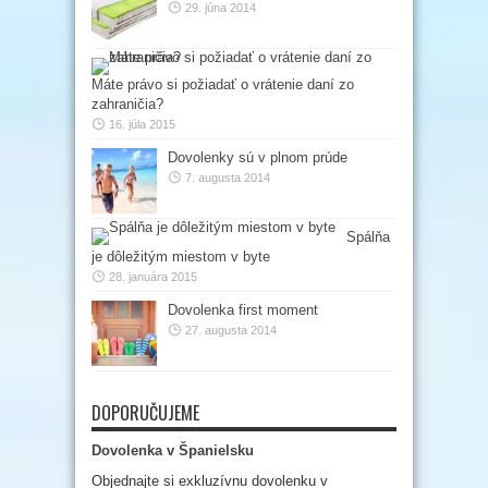
29. júna 2014
Máte právo si požiadať o vrátenie daní zo
zahraničia?
16. júla 2015
Dovolenky sú v plnom prúde
7. augusta 2014
Spálňa
je dôležitým miestom v byte
28. januára 2015
Dovolenka first moment
27. augusta 2014
DOPORUČUJEME
Dovolenka v Španielsku
Objednajte si exkluzívnu dovolenku v