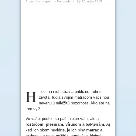
Posted by:
angelo
in
Nezaradené
26. mája 2015
H
oci na nich strávia približne tretinu
života, ľudia svojim matracom väčšinou
nevenujú náležitú pozornosť. Ako ste na
tom vy?
Vo vašej posteli sa páči nielen vám, ale aj
roztočom, plesniam, vírusom a baktériám
. Aj
keď ich okom nevidíte, je ich plný
matrac
a
rozhodne s vami nežijú v symbióze. Najmä