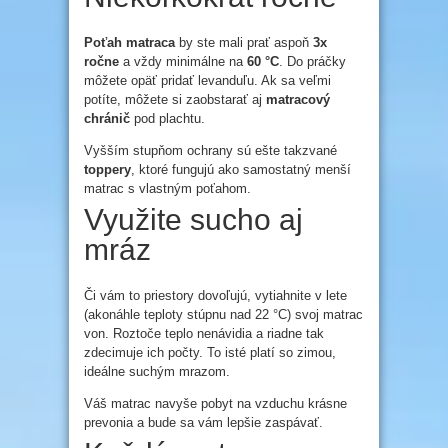
Poťah matraca
by ste mali prať aspoň
3x
ročne
a vždy minimálne na
60 °C
. Do práčky
môžete opäť pridať levanduľu. Ak sa veľmi
potíte, môžete si zaobstarať aj
matracový
chránič
pod plachtu.
Vyšším stupňom ochrany sú ešte takzvané
toppery
, ktoré fungujú ako samostatný menší
matrac s vlastným poťahom.
Využite sucho aj
mráz
Či vám to priestory dovoľujú, vytiahnite v lete
(akonáhle teploty stúpnu nad 22 °C) svoj matrac
von. Roztoče teplo nenávidia a riadne tak
zdecimuje ich počty. To isté platí so zimou,
ideálne suchým mrazom.
Váš matrac navyše pobyt na vzduchu krásne
prevonia a bude sa vám lepšie zaspávať.