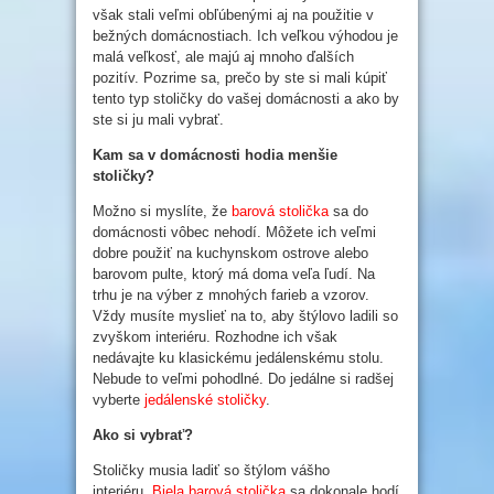
však stali veľmi obľúbenými aj na použitie v
bežných domácnostiach. Ich veľkou výhodou je
malá veľkosť, ale majú aj mnoho ďalších
pozitív. Pozrime sa, prečo by ste si mali kúpiť
tento typ stoličky do vašej domácnosti a ako by
ste si ju mali vybrať.
Kam sa v domácnosti hodia menšie
stoličky?
Možno si myslíte, že
barová stolička
sa do
domácnosti vôbec nehodí. Môžete ich veľmi
dobre použiť na kuchynskom ostrove alebo
barovom pulte, ktorý má doma veľa ľudí. Na
trhu je na výber z mnohých farieb a vzorov.
Vždy musíte myslieť na to, aby štýlovo ladili so
zvyškom interiéru. Rozhodne ich však
nedávajte ku klasickému jedálenskému stolu.
Nebude to veľmi pohodlné. Do jedálne si radšej
vyberte
jedálenské stoličky
.
Ako si vybrať?
Stoličky musia ladiť so štýlom vášho
interiéru.
Biela barová stolička
sa dokonale hodí