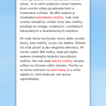
výhod. Je to veľmi praktická súčasť interiéru,
ktorú oceníte vďaka jej jednoduchosti a
modernému vzhľadu. Na dlhé sedenie je
vhodnejšia
kancelárska stolička
. Inak však
oceníte netradičný vzhľad, ktorý tieto stoličky
prinášajú do vintage, moderných, rustikálnych,
industriálnych a škandinávskych interiérov.
Ak máte doma kuchynský ostrov alebo vysoké
dosky, tieto stoličky sú pre vás ideálne. Môžete
ich však použiť aj ako elegantnú dekoráciu. Ak
chcete sedieť dlhé hodiny, bude pre lepšie
sedenie vhodnejšia lekárska kancelárska
stolička. Ale inak budú
barové stoličky
skvelou
voľbou na oživenie vášho interiéru. Pozrite sa
na rôzne možnosti na
www.hawaj.sk
a určite
nájdete tú, ktorá bude pre váš domov
najvhodnejšia.