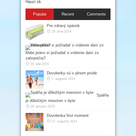
Hauzi sk.
Popular
Recent
Comments
Pre zdravý spánok
29. júna 2014
Máte právo si požiadať o vrátenie daní zo
zahraničia?
16. júla 2015
Dovolenky sú v plnom prúde
7. augusta 2014
Spálňa
je dôležitým miestom v byte
28. januára 2015
Dovolenka first moment
27. augusta 2014