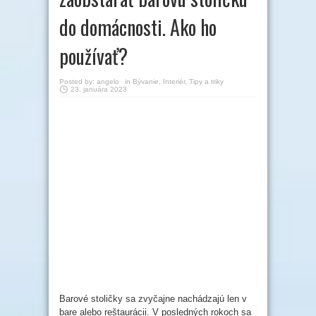
do domácnosti. Ako ho
používať?
Posted by:
angelo
in
Bývanie
,
Interiér
,
Tipy a triky
23. januára 2023
Barové stoličky sa zvyčajne nachádzajú len v
bare alebo reštaurácii. V posledných rokoch sa