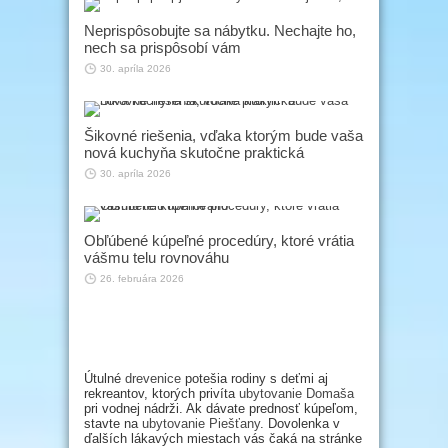
Neprispôsobujte sa nábytku. Nechajte ho,
nech sa prispôsobí vám
30. apríla 2026
Šikovné riešenia, vďaka ktorým bude vaša
nová kuchyňa skutočne praktická
30. apríla 2026
Obľúbené kúpeľné procedúry, ktoré vrátia
vášmu telu rovnováhu
26. februára 2026
Útulné
drevenice
potešia rodiny s deťmi aj
rekreantov, ktorých privíta
ubytovanie Domaša
pri vodnej nádrži. Ak dávate prednosť kúpeľom,
stavte na
ubytovanie Piešťany
. Dovolenka v
ďalších lákavých miestach vás čaká na stránke